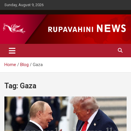
Skip
Sunday, August 9, 2026
to
content
Rupavahini News
Home
Blog
Gaza
Tag:
Gaza