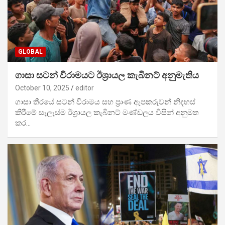
GLOBAL
ගාසා සටන් විරාමයට ඊශ්‍රායල කැබිනට් අනුමැතිය
October 10, 2025
editor
ගාසා තීරයේ සටන් විරාමය සහ ප්‍රාණ ඇපකරුවන් නිදහස්
කිරීමේ සැලැස්ම ඊශ්‍රායල කැබිනට් මණ්ඩලය විසින් අනුමත
කර…