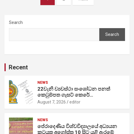
pagination
Search
Search
Recent
NEWS
22වැනි ව්‍යවස්ථා සංශෝධන පනත්
කෙටුම්පත ගැසට් කෙරේ…
August 7, 2026
editor
NEWS
පේරාදෙණිය විශ්වවිද්‍යාලයේ අධ්‍යයන
කටයුතු අගෝස්තු 10 සිට යළි ඇරඹේ