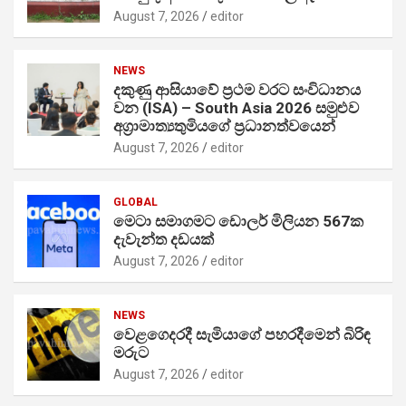
August 7, 2026
editor
NEWS
දකුණු ආසියාවේ ප්‍රථම වරට සංවිධානය
වන (ISA) – South Asia 2026 සමුළුව
අග්‍රාමාත්‍යතුමියගේ ප්‍රධානත්වයෙන්
August 7, 2026
editor
GLOBAL
මෙටා සමාගමට ඩොලර් මිලියන 567ක
දැවැන්ත දඩයක්
August 7, 2026
editor
NEWS
වෙළගෙදරදී සැමියාගේ පහරදීමෙන් බිරිඳ
මරුට
August 7, 2026
editor