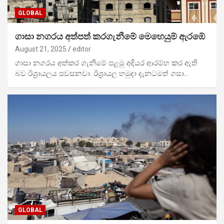
GLOBAL
ගාසා නගරය අත්පත් කරගැනීමේ මෙහෙයුම් ඇරඹේ
August 21, 2025
editor
ගාසා නගරය අත්කර ගැනීමේ පළමු අදියර ආරම්භ කර ඇති
බව ඊශ්‍රායලය පවසනවා. ඊශ්‍රායල හමුදා දැනටමත් ගසා…
GLOBAL