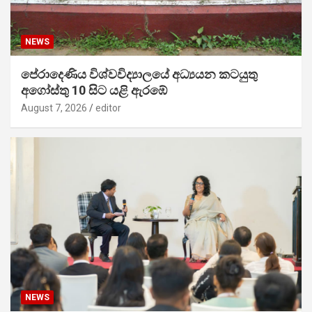
NEWS
පේරාදෙණිය විශ්වවිද්‍යාලයේ අධ්‍යයන කටයුතු
අගෝස්තු 10 සිට යළි ඇරඹේ
August 7, 2026
editor
NEWS