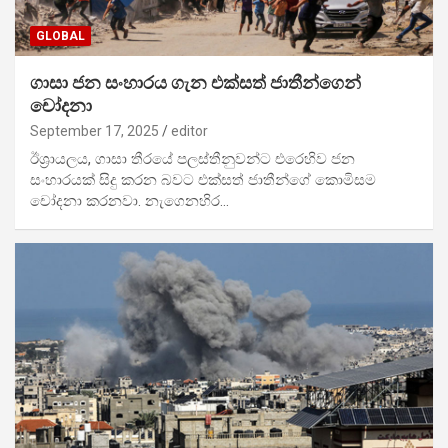
GLOBAL
ගාසා ජන සංහාරය ගැන එක්සත් ජාතීන්ගෙන්
චෝදනා
September 17, 2025
editor
ඊශ්‍රායලය, ගාසා තීරයේ පලස්තීනුවන්ට එරෙහිව ජන
සංහාරයක් සිදු කරන බවට එක්සත් ජාතීන්ගේ කොමිසම
චෝදනා කරනවා. නැගෙනහිර…