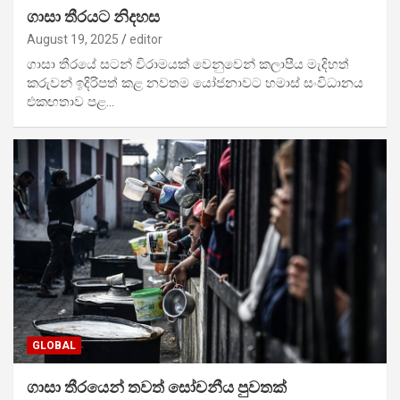
ගාසා තීරයට නිදහස
August 19, 2025
editor
‍ගාසා තීරයේ සටන් විරාමයක් වෙනුවෙන් කලාපීය මැදිහත්
කරුවන් ඉදිරිපත් කළ නවතම යෝජනාවට හමාස් සංවිධානය
එකඟතාව පළ…
GLOBAL
ගාසා තීරයෙන් තවත් සෝචනීය පුවතක්