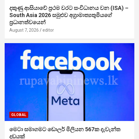
දකුණු ආසියාවේ ප්‍රථම වරට සංවිධානය වන (ISA) –
South Asia 2026 සමුළුව අග්‍රාමාත්‍යතුමියගේ
ප්‍රධානත්වයෙන්
August 7, 2026
editor
GLOBAL
මෙටා සමාගමට ඩොලර් මිලියන 567ක දැවැන්ත
දඩයක්