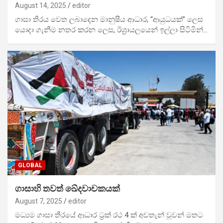
August 14, 2025
editor
ගාසා තීරය වෙත ලබාදෙන මානුෂීය ආධාර, “ආයුධයක්” ලෙස
යොදා ගැනීම නතර කරන ලෙස, ඊශ්‍රායලයෙන් ඉල්ලා සිටිමින්…
GLOBAL
ගාසාහි තවත් ඛේදවාචකයක්
August 7, 2025
editor
මධ්‍යම ගාසා තීරයේ ආධාර ට්‍රක් රථ 4 ක් අවතැන් වූවන් මතට