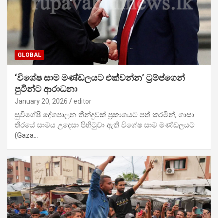
GLOBAL
‘විශේෂ සාම මණ්ඩලයට එක්වන්න’ ට්‍රම්ප්ගෙන්
පුටින්ට ආරාධනා
January 20, 2026
editor
සුවිශේෂී දේශපාලන තීන්දුවක් ප්‍රකාශයට පත් කරමින්, ගාසා
තීරයේ සාමය උදෙසා පිහිටුවා ඇති විශේෂ සාම මණ්ඩලයට
(Gaza…