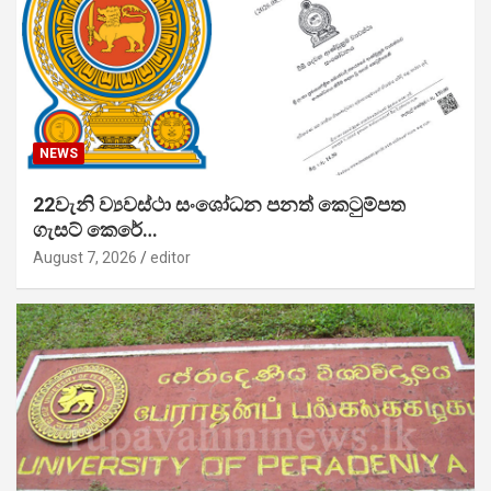
NEWS
22වැනි ව්‍යවස්ථා සංශෝධන පනත් කෙටුම්පත
ගැසට් කෙරේ…
August 7, 2026
editor