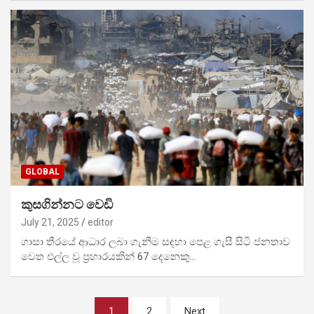
GLOBAL
කුසගින්නට වෙඩි
July 21, 2025
editor
ගාසා තීරයේ ආධාර ලබා ගැනීම සඳහා පෙළ ගැසී සිටි ජනතාව
වෙත එල්ල වූ ප්‍රහාරයකින් 67 දෙනෙකු…
Posts
1
2
Next