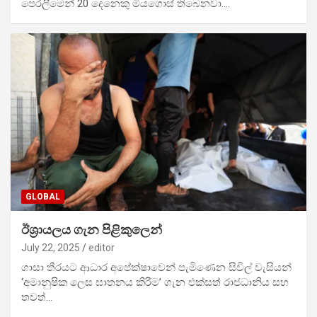
පෙරලීමෙන් 20 දෙනෙකු මියගොස් තිබෙනවා.…
GLOBAL
ඊශ්‍රායලය ගැන පිළිකුලෙන්
July 22, 2025
editor
ගාසා තීරයට ආධාර අපේක්ෂාවෙන් පැමිණෙන සිවිල් වැසියන්
‘අමානුෂික ලෙස ඝාතනය කිරීම’ ගැන එක්සත් රාජධානිය සහ
තවත්…