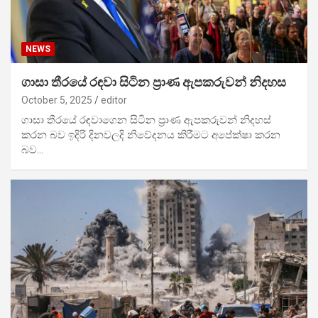
NEWS
ගාසා තීරයේ රඳවා සිටින ප්‍රාණ ඇපකරුවන් නිදහස
October 5, 2025
editor
ගාසා තීරයේ රඳවාගෙන සිටින ප්‍රාණ ඇපකරුවන් නිදහස්
කරන බව ඉදිරි දිනවලදි නිවේදනය කිරීමට අපේක්ෂා කරන
බව…