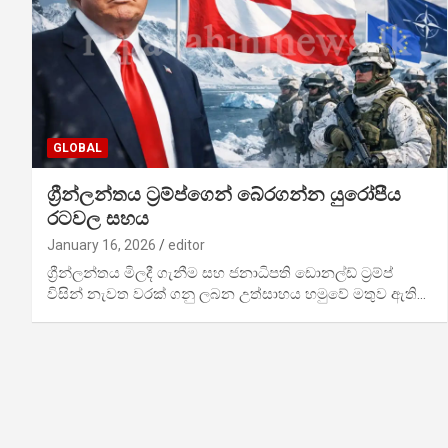
GLOBAL
ග්‍රීන්ලන්තය ට්‍රම්ප්ගෙන් බේරගන්න යුරෝපීය
රටවල සහය
January 16, 2026
editor
ග්‍රීන්ලන්තය මිලදී ගැනීම සහ ජනාධිපති ඩොනල්ඩ් ට්‍රම්ප්
විසින් නැවත වරක් ගනු ලබන උත්සාහය හමුවේ මතුව ඇති…