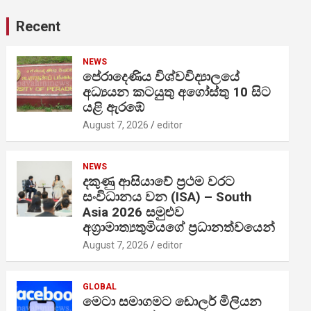
Recent
NEWS
පේරාදෙණිය විශ්වවිද්‍යාලයේ
අධ්‍යයන කටයුතු අගෝස්තු 10 සිට
යළි ඇරඹේ
August 7, 2026
editor
NEWS
දකුණු ආසියාවේ ප්‍රථම වරට
සංවිධානය වන (ISA) – South
Asia 2026 සමුළුව
අග්‍රාමාත්‍යතුමියගේ ප්‍රධානත්වයෙන්
August 7, 2026
editor
GLOBAL
මෙටා සමාගමට ඩොලර් මිලියන