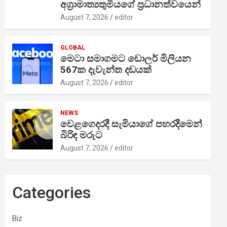
අග්‍රාමාත්‍යතුමියගේ ප්‍රධානත්වයෙන්
August 7, 2026
editor
GLOBAL
මෙටා සමාගමට ඩොලර් මිලියන
567ක දැවැන්ත දඩයක්
August 7, 2026
editor
NEWS
වෙළගෙදරදී සැමියාගේ පහරදීමෙන්
බිරිඳ මරුට
August 7, 2026
editor
Categories
Biz