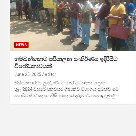
NEWS
හම්බන්තොට පරිපාලන සංකීර්ණය ඉදිරිපිට
විරෝධතාවයක්
June 25, 2025
editor
තිස්සමහාරාම, ලුණුගම්වෙහෙර අධ්‍යාපන කලාප
තුල 2024 වසරේ පහවසර ශිෂ්‍යත්ව විභාගය සමත්ව මේ
වනවිටත් ඒ සඳහා නිසි පාසලක් දරුවන්ට නොලැබුණු…