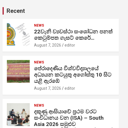
Recent
NEWS
22වැනි ව්‍යවස්ථා සංශෝධන පනත්
කෙටුම්පත ගැසට් කෙරේ…
August 7, 2026
editor
NEWS
පේරාදෙණිය විශ්වවිද්‍යාලයේ
අධ්‍යයන කටයුතු අගෝස්තු 10 සිට
යළි ඇරඹේ
August 7, 2026
editor
NEWS
දකුණු ආසියාවේ ප්‍රථම වරට
සංවිධානය වන (ISA) – South
Asia 2026 සමුළුව