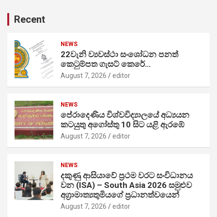
Recent
NEWS
22වැනි ව්‍යවස්ථා සංශෝධන පනත්
කෙටුම්පත ගැසට් කෙරේ…
August 7, 2026
editor
NEWS
පේරාදෙණිය විශ්වවිද්‍යාලයේ අධ්‍යයන
කටයුතු අගෝස්තු 10 සිට යළි ඇරඹේ
August 7, 2026
editor
NEWS
දකුණු ආසියාවේ ප්‍රථම වරට සංවිධානය
වන (ISA) – South Asia 2026 සමුළුව
අග්‍රාමාත්‍යතුමියගේ ප්‍රධානත්වයෙන්
August 7, 2026
editor