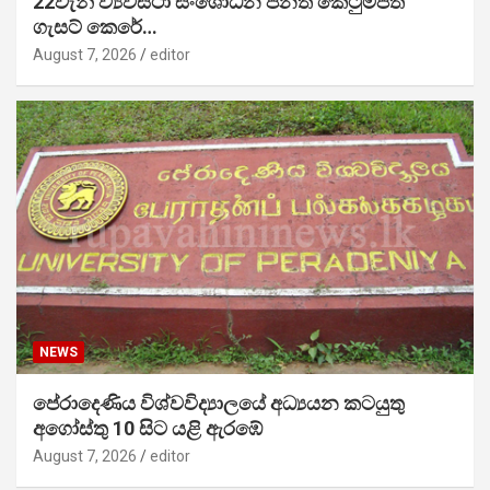
22වැනි ව්‍යවස්ථා සංශෝධන පනත් කෙටුම්පත
ගැසට් කෙරේ…
August 7, 2026
editor
NEWS
පේරාදෙණිය විශ්වවිද්‍යාලයේ අධ්‍යයන කටයුතු
අගෝස්තු 10 සිට යළි ඇරඹේ
August 7, 2026
editor