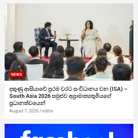
NEWS
දකුණු ආසියාවේ ප්‍රථම වරට සංවිධානය වන (ISA) –
South Asia 2026 සමුළුව අග්‍රාමාත්‍යතුමියගේ
ප්‍රධානත්වයෙන්
August 7, 2026
editor