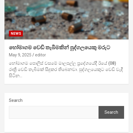
NEWS
හෝමාගම වෙඩි තැබීමකින් පුද්ගලයෙකු මරුට
May 9, 2025
editor
හෝමාගම පොලිස් වසමේ මාලපල්ල ප්‍රදේශයේදී ඊයේ (08)
රාත්‍රී වෙඩි තැබීමක් සිදුකර තිබෙනවා. පුද්ගලයෙකුට වෙඩි වැදී
සිටින…
Search
Search