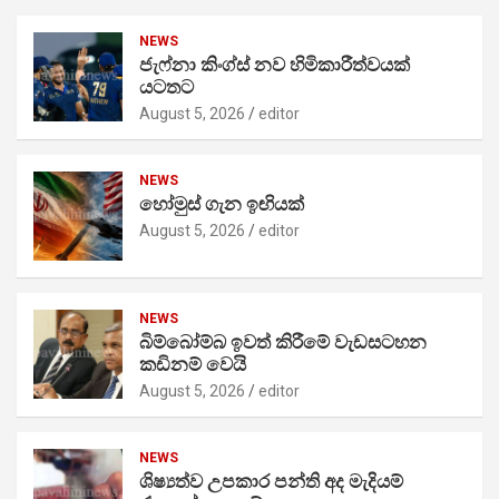
NEWS
ජැෆ්නා කිංග්ස් නව හිමිකාරීත්වයක්
යටතට
August 5, 2026
editor
NEWS
හෝමුස් ගැන ඉඟියක්
August 5, 2026
editor
NEWS
බිම්බෝම්බ ඉවත් කිරීමේ වැඩසටහන
කඩිනම් වෙයි
August 5, 2026
editor
NEWS
ශිෂ්‍යත්ව උපකාර පන්ති අද මැදියම්