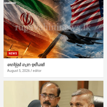
NEWS
හෝමුස් ගැන ඉඟියක්
August 5, 2026
editor