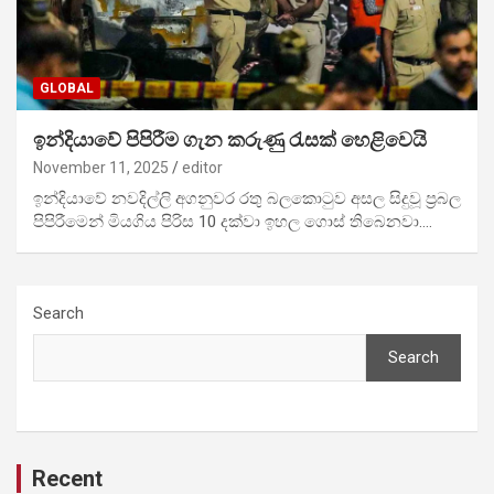
GLOBAL
ඉන්දියාවේ පිපිරීම ගැන කරුණු රැසක් හෙළිවෙයි
November 11, 2025
editor
ඉන්දියාවේ නවදිල්ලි අගනුවර රතු බලකොටුව අසල සිදුවූ ප්‍රබල
පිපිරීමෙන් මියගිය පිරිස 10 දක්වා ඉහල ගොස් තිබෙනවා.…
Search
Search
Recent