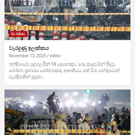
GLOBAL
වැරදුණු ඉලක්කය
November 12, 2025
editor
ඉන්දියාවේ පුද්ගලයින් 13 දෙනෙකුට මරු කැඳවමින් සිදුවු
බෝම්බ ප්‍රහාරය බෝම්බකරු ආතතියට පත් වීම හේතුවෙන්
වැරදීමකින් පුපුරා…