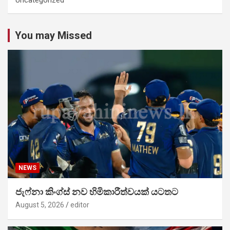
You may Missed
NEWS
ජැෆ්නා කිංග්ස් නව හිමිකාරීත්වයක් යටතට
August 5, 2026
editor