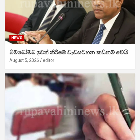
NEWS
බිම්බෝම්බ ඉවත් කිරීමේ වැඩසටහන කඩිනම් වෙයි
August 5, 2026
editor