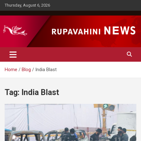
Skip
Thursday, August 6, 2026
to
content
Rupavahini News
Home
Blog
India Blast
Tag:
India Blast