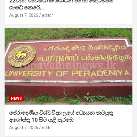
22වැනි ව්‍යවස්ථා සංශෝධන පනත් කෙටුම්පත
ගැසට් කෙරේ…
August 7, 2026
editor
NEWS
පේරාදෙණිය විශ්වවිද්‍යාලයේ අධ්‍යයන කටයුතු
අගෝස්තු 10 සිට යළි ඇරඹේ
August 7, 2026
editor