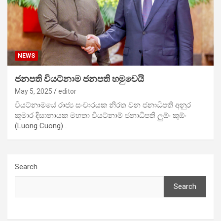
NEWS
ජනපති වියට්නාම ජනපති හමුවෙයි
May 5, 2025
editor
වියට්නාමයේ රාජ්‍ය සංචාරයක නිරත වන ජනාධිපති අනුර
කුමාර දිසානායක මහතා වියට්නාම් ජනාධිපති ලුඕං කුඕං
(Luong Cuong)…
Search
Search