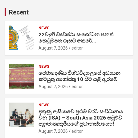
Recent
NEWS
22වැනි ව්‍යවස්ථා සංශෝධන පනත්
කෙටුම්පත ගැසට් කෙරේ…
August 7, 2026
editor
NEWS
පේරාදෙණිය විශ්වවිද්‍යාලයේ අධ්‍යයන
කටයුතු අගෝස්තු 10 සිට යළි ඇරඹේ
August 7, 2026
editor
NEWS
දකුණු ආසියාවේ ප්‍රථම වරට සංවිධානය
වන (ISA) – South Asia 2026 සමුළුව
අග්‍රාමාත්‍යතුමියගේ ප්‍රධානත්වයෙන්
August 7, 2026
editor