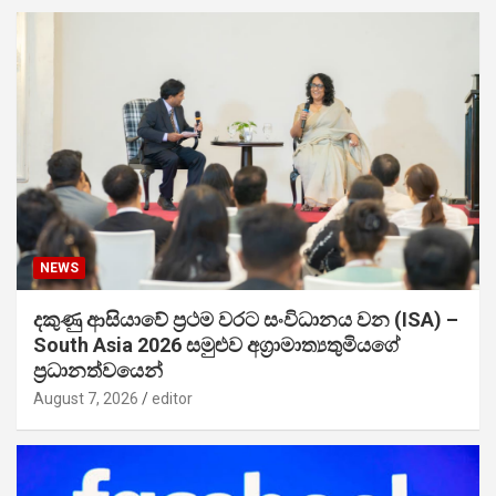
NEWS
දකුණු ආසියාවේ ප්‍රථම වරට සංවිධානය වන (ISA) –
South Asia 2026 සමුළුව අග්‍රාමාත්‍යතුමියගේ
ප්‍රධානත්වයෙන්
August 7, 2026
editor