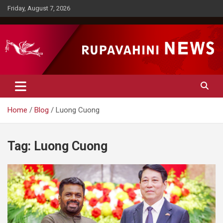
Skip
Friday, August 7, 2026
to
content
Rupavahini News
Home
Blog
Luong Cuong
Tag:
Luong Cuong