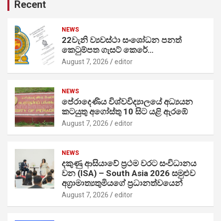
Recent
NEWS
22වැනි ව්‍යවස්ථා සංශෝධන පනත්
කෙටුම්පත ගැසට් කෙරේ…
August 7, 2026
editor
NEWS
පේරාදෙණිය විශ්වවිද්‍යාලයේ අධ්‍යයන
කටයුතු අගෝස්තු 10 සිට යළි ඇරඹේ
August 7, 2026
editor
NEWS
දකුණු ආසියාවේ ප්‍රථම වරට සංවිධානය
වන (ISA) – South Asia 2026 සමුළුව
අග්‍රාමාත්‍යතුමියගේ ප්‍රධානත්වයෙන්
August 7, 2026
editor