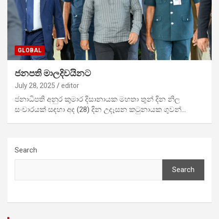
GLOBAL
ජනපති මාලදිවයිනට
July 28, 2025
editor
ජනාධිපති අනුර කුමාර දිසානායක මහතා තුන් දින නිල
සංචාරයක් සඳහා අද (28) දින උදෑසන කටුනායක ගුවන්…
Search
Search