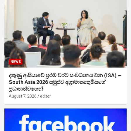
NEWS
දකුණු ආසියාවේ ප්‍රථම වරට සංවිධානය වන (ISA) –
South Asia 2026 සමුළුව අග්‍රාමාත්‍යතුමියගේ
ප්‍රධානත්වයෙන්
August 7, 2026
editor