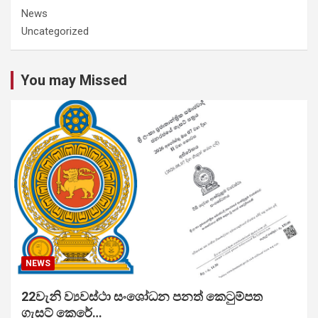
News
Uncategorized
You may Missed
NEWS
22වැනි ව්‍යවස්ථා සංශෝධන පනත් කෙටුම්පත
ගැසට් කෙරේ…