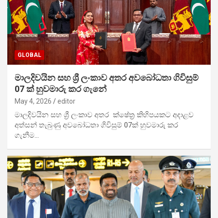
GLOBAL
මාලදිවයින සහ ශ්‍රී ලංකාව අතර අවබෝධතා ගිවිසුම්
07 ක් හුවමාරු කර ගැනේ
May 4, 2026
editor
මාලදිවයින සහ ශ්‍රී ලංකාව අතර ක්ෂේත්‍ර කිහිපයකට අදාළව
අත්සන් තැබුණු අවබෝධතා ගිවිසුම් 07ක් හුවමාරු කර
ගැනීම…