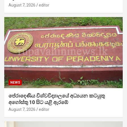
August 7, 2026
editor
NEWS
පේරාදෙණිය විශ්වවිද්‍යාලයේ අධ්‍යයන කටයුතු
අගෝස්තු 10 සිට යළි ඇරඹේ
August 7, 2026
editor