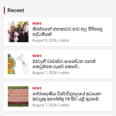
Recent
NEWS
තිරප්පනේ ජනතාවට නව ජල පිරිපහදු
පද්ධතියක්
August 9, 2026
editor
NEWS
22වැනි ව්‍යවස්ථා සංශෝධන පනත්
කෙටුම්පත ගැසට් කෙරේ…
August 7, 2026
editor
NEWS
පේරාදෙණිය විශ්වවිද්‍යාලයේ අධ්‍යයන
කටයුතු අගෝස්තු 10 සිට යළි ඇරඹේ
August 7, 2026
editor