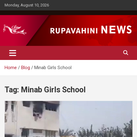
Skip
Monday, August 10, 2026
to
content
Rupavahini News
Home
Blog
Minab Girls School
Tag:
Minab Girls School