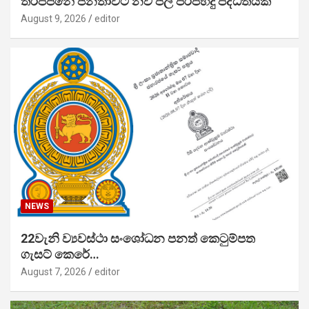
තිරප්පනේ ජනතාවට නව ජල පිරිපහදු පද්ධතියක්
August 9, 2026
editor
NEWS
22වැනි ව්‍යවස්ථා සංශෝධන පනත් කෙටුම්පත
ගැසට් කෙරේ…
August 7, 2026
editor