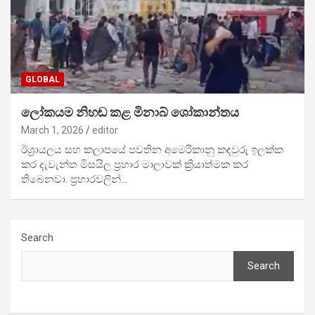
GLOBAL
ලෝකයම නිහඬ කළ මිනාබ් ශෝකාන්තය
March 1, 2026
editor
ඊශ්‍රායලය සහ කලාපයේ පවතින අමෙරිකානු කඳවුරු ඉලක්ක
කර දැවැන්ත මිසයිල ප්‍රහාර මාලාවක් ක්‍රියාත්මක කර
තිබෙනවා. ප්‍රහාරවලින්…
Search
Search