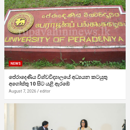
NEWS
පේරාදෙණිය විශ්වවිද්‍යාලයේ අධ්‍යයන කටයුතු
අගෝස්තු 10 සිට යළි ඇරඹේ
August 7, 2026
editor