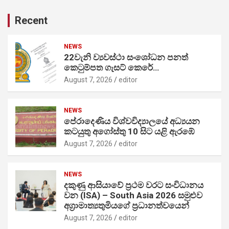
Recent
NEWS
22වැනි ව්‍යවස්ථා සංශෝධන පනත්
කෙටුම්පත ගැසට් කෙරේ…
August 7, 2026
editor
NEWS
පේරාදෙණිය විශ්වවිද්‍යාලයේ අධ්‍යයන
කටයුතු අගෝස්තු 10 සිට යළි ඇරඹේ
August 7, 2026
editor
NEWS
දකුණු ආසියාවේ ප්‍රථම වරට සංවිධානය
වන (ISA) – South Asia 2026 සමුළුව
අග්‍රාමාත්‍යතුමියගේ ප්‍රධානත්වයෙන්
August 7, 2026
editor