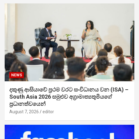
NEWS
දකුණු ආසියාවේ ප්‍රථම වරට සංවිධානය වන (ISA) –
South Asia 2026 සමුළුව අග්‍රාමාත්‍යතුමියගේ
ප්‍රධානත්වයෙන්
August 7, 2026
editor