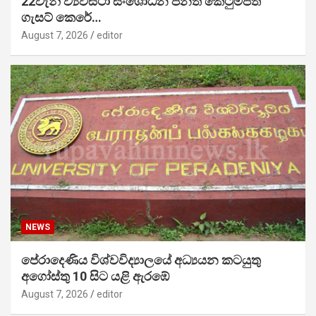
22වැනි ව්‍යවස්ථා සංශෝධන පනත් කෙටුම්පත
ගැසට් කෙරේ…
August 7, 2026
editor
NEWS
පේරාදෙණිය විශ්වවිද්‍යාලයේ අධ්‍යයන කටයුතු
අගෝස්තු 10 සිට යළි ඇරඹේ
August 7, 2026
editor