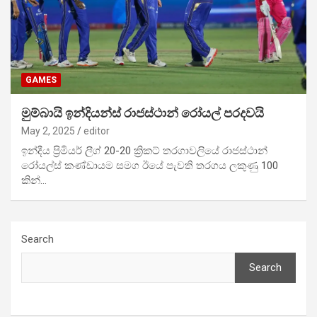
GAMES
මුම්බායි ඉන්දියන්ස් රාජස්ථාන් රෝයල් පරදවයි
May 2, 2025
editor
ඉන්දීය ප්‍රිමියර් ලීග් 20-20 ක්‍රිකට් තරගාවලියේ රාජස්ථාන්
රෝයල්ස් කණ්ඩායම සමග ඊයේ පැවති තරගය ලකුණු 100
කින්…
Search
Search