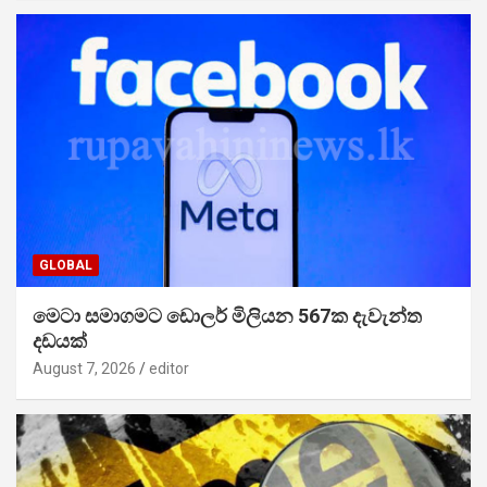
GLOBAL
මෙටා සමාගමට ඩොලර් මිලියන 567ක දැවැන්ත
දඩයක්
August 7, 2026
editor