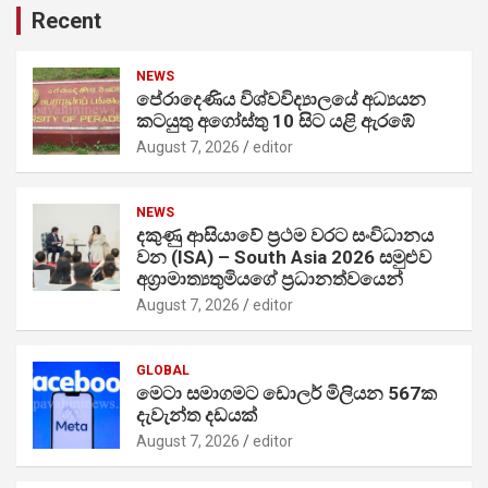
Recent
NEWS
පේරාදෙණිය විශ්වවිද්‍යාලයේ අධ්‍යයන
කටයුතු අගෝස්තු 10 සිට යළි ඇරඹේ
August 7, 2026
editor
NEWS
දකුණු ආසියාවේ ප්‍රථම වරට සංවිධානය
වන (ISA) – South Asia 2026 සමුළුව
අග්‍රාමාත්‍යතුමියගේ ප්‍රධානත්වයෙන්
August 7, 2026
editor
GLOBAL
මෙටා සමාගමට ඩොලර් මිලියන 567ක
දැවැන්ත දඩයක්
August 7, 2026
editor