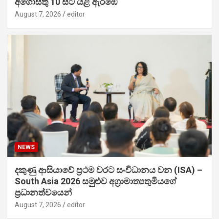
අගෝස්තු 10 සිට යළි ඇරඹේ
August 7, 2026
editor
NEWS
දකුණු ආසියාවේ ප්‍රථම වරට සංවිධානය වන (ISA) –
South Asia 2026 සමුළුව අග්‍රාමාත්‍යතුමියගේ
ප්‍රධානත්වයෙන්
August 7, 2026
editor