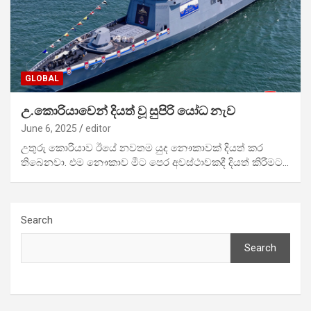
GLOBAL
උ.කොරියාවෙන් දියත් වූ සුපිරි යෝධ නැව
June 6, 2025
editor
උතුරු කොරියාව ඊයේ නවතම යුද නෞකාවක් දියත් කර
තිබෙනවා. එම නෞකාව මීට පෙර අවස්ථාවකදී දියත් කිරීමට…
Search
Search