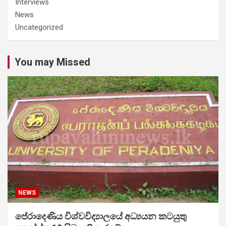
Interviews
News
Uncategorized
You may Missed
NEWS
පේරාදෙණිය විශ්වවිද්‍යාලයේ අධ්‍යයන කටයුතු