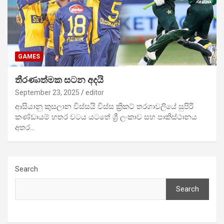
GAMES
තීරණාත්මක සටන අදයි
September 23, 2025
editor
ආසියානු කුසලාන විස්සයි විස්ස ක්‍රිකට් තරගාවලියේ සුපිරි
කණ්ඩායම් හතර වටය යටතේ ශ්‍රී ලංකාව සහ පාකිස්ථානය
අතර…
Search
Search