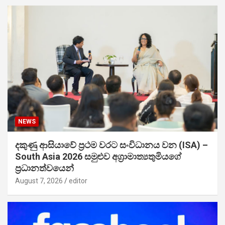
NEWS
දකුණු ආසියාවේ ප්‍රථම වරට සංවිධානය වන (ISA) –
South Asia 2026 සමුළුව අග්‍රාමාත්‍යතුමියගේ
ප්‍රධානත්වයෙන්
August 7, 2026
editor