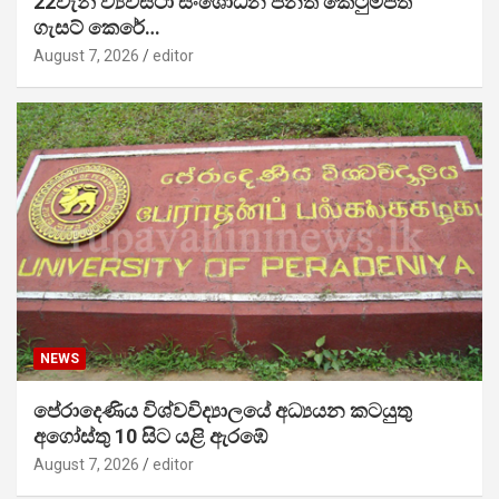
22වැනි ව්‍යවස්ථා සංශෝධන පනත් කෙටුම්පත
ගැසට් කෙරේ…
August 7, 2026
editor
NEWS
පේරාදෙණිය විශ්වවිද්‍යාලයේ අධ්‍යයන කටයුතු
අගෝස්තු 10 සිට යළි ඇරඹේ
August 7, 2026
editor