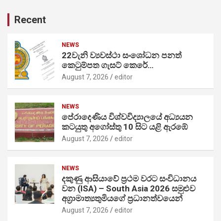
Recent
NEWS
22වැනි ව්‍යවස්ථා සංශෝධන පනත්
කෙටුම්පත ගැසට් කෙරේ…
August 7, 2026
editor
NEWS
පේරාදෙණිය විශ්වවිද්‍යාලයේ අධ්‍යයන
කටයුතු අගෝස්තු 10 සිට යළි ඇරඹේ
August 7, 2026
editor
NEWS
දකුණු ආසියාවේ ප්‍රථම වරට සංවිධානය
වන (ISA) – South Asia 2026 සමුළුව
අග්‍රාමාත්‍යතුමියගේ ප්‍රධානත්වයෙන්
August 7, 2026
editor