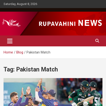
Skip
Saturday, August 8, 2026
to
content
Rupavahini News
Home
Blog
Pakistan Match
Tag:
Pakistan Match