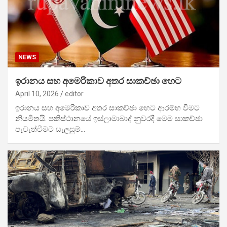
NEWS
ඉරානය සහ අමෙරිකාව අතර සාකච්ඡා හෙට
April 10, 2026
editor
ඉරානය සහ අමෙරිකාව අතර සාකච්ඡා හෙට ආරම්භ වීමට
නියමිතයි. පකිස්ථානයේ ඉස්ලාමාබාද් නුවරදී මෙම සාකච්ඡා
පැවැත්වීමට සැලසුම්…