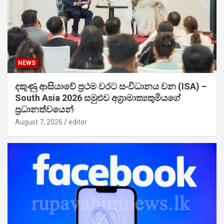
NEWS
දකුණු ආසියාවේ ප්‍රථම වරට සංවිධානය වන (ISA) –
South Asia 2026 සමුළුව අග්‍රාමාත්‍යතුමියගේ
ප්‍රධානත්වයෙන්
August 7, 2026
editor