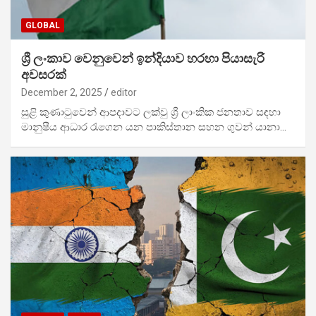
GLOBAL
ශ්‍රී ලංකාව වෙනුවෙන් ඉන්දියාව හරහා පියාසැරි
අවසරක්
December 2, 2025
editor
සුළි කුණාටුවෙන් ආපදාවට ලක්වු ශ්‍රී ලාංකික ජනතාව සඳහා
මානුෂීය ආධාර රැගෙන යන පාකිස්තාන සහන ගුවන් යානා…