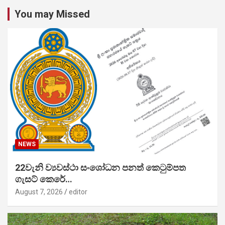
You may Missed
NEWS
22වැනි ව්‍යවස්ථා සංශෝධන පනත් කෙටුම්පත
ගැසට් කෙරේ…
August 7, 2026
editor