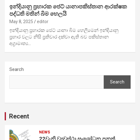
ඉන්දියානු ප්‍රහාරක ජෙට් යානාපකිස්තාන ආරක්ෂක
පද්ධති මතින් බිම හෙලයි
May 8, 2025
editor
ඉන්දියානු ප්‍රහාරක ජෙට් යානා බිම හෙලීමෙන් ඉන්දියානු
ප්‍රහාර වලට නිසි ප්‍රතිචාර දක්වා ඇති බව පකිස්තාන
අග්‍රාමාත්‍ය…
Search
Search
Recent
NEWS
22වැනි ව්‍යවස්ථා සංශෝධන පනත්