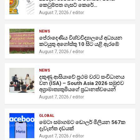
කෙටුම්පත ගැසට් කෙරේ…
August 7, 2026
editor
NEWS
පේරාදෙණිය විශ්වවිද්‍යාලයේ අධ්‍යයන
කටයුතු අගෝස්තු 10 සිට යළි ඇරඹේ
August 7, 2026
editor
NEWS
දකුණු ආසියාවේ ප්‍රථම වරට සංවිධානය
වන (ISA) – South Asia 2026 සමුළුව
අග්‍රාමාත්‍යතුමියගේ ප්‍රධානත්වයෙන්
August 7, 2026
editor
GLOBAL
මෙටා සමාගමට ඩොලර් මිලියන 567ක
දැවැන්ත දඩයක්
August 7, 2026
editor