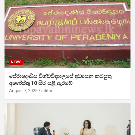
NEWS
පේරාදෙණිය විශ්වවිද්‍යාලයේ අධ්‍යයන කටයුතු
අගෝස්තු 10 සිට යළි ඇරඹේ
August 7, 2026
editor