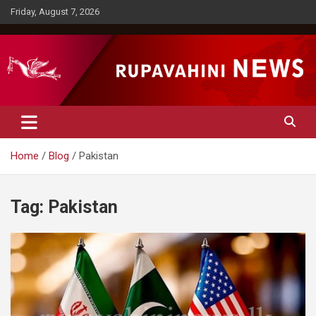
Skip
Friday, August 7, 2026
to
content
Rupavahini News
Home
Blog
Pakistan
Tag:
Pakistan