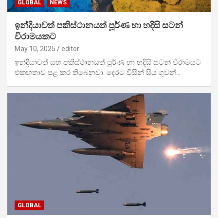
GLOBAL
NEWS
ඉන්දියාවත් පකිස්ථානයත් පූර්ණ හා හදිසි සටන්
විරාමයකට
May 10, 2025
editor
ඉන්දියාවත් සහ පකිස්ථානයත් පූර්ණ හා හදිසි සටන් විරාමයට
එකඟතාව පළ කර තිබෙනවා. දෙරට විසින් සිය ගුවන්…
GLOBAL