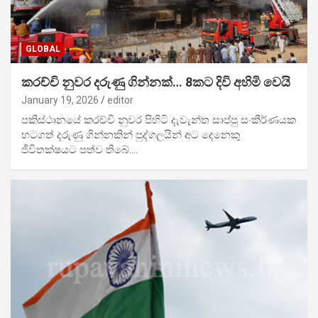
GLOBAL
කරච්චි නුවර දරුණු ගින්නක්… 8කට දිවි අහිමි වෙයි
January 19, 2026
editor
පකිස්ථානයේ කරච්චි නුවර පිහිටි දැවැන්ත සාප්පු සංකීර්ණයක
හටගත් දරුණු ගින්නකින් පුද්ගලයින් අට දෙනෙකු
ජීවිතක්ෂයට පත්ව තිබේ.…