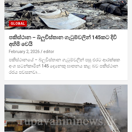
GLOBAL
පකිස්ථාන – බ්ලුචිස්තාන ගැටුම්වලින් 145කට දිවි
අහිමි වෙයි
February 2, 2026
editor
පකිස්ථානයේ – බ්ලුචිස්තාන ගැටුම්වලින් පසු එරට ආරක්ෂක
අංශ සටන්කාමීන් 145 දෙනෙකු ඝාතනය කළ බව පකිස්ථාන
රජය පවසනවා.…