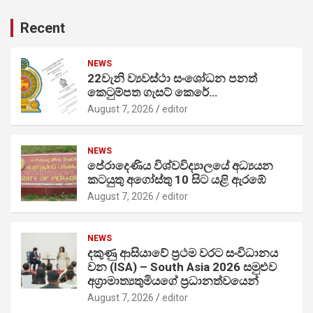
Recent
NEWS
22වැනි ව්‍යවස්ථා සංශෝධන පනත්
කෙටුම්පත ගැසට් කෙරේ…
August 7, 2026
editor
NEWS
පේරාදෙණිය විශ්වවිද්‍යාලයේ අධ්‍යයන
කටයුතු අගෝස්තු 10 සිට යළි ඇරඹේ
August 7, 2026
editor
NEWS
දකුණු ආසියාවේ ප්‍රථම වරට සංවිධානය
වන (ISA) – South Asia 2026 සමුළුව
අග්‍රාමාත්‍යතුමියගේ ප්‍රධානත්වයෙන්
August 7, 2026
editor