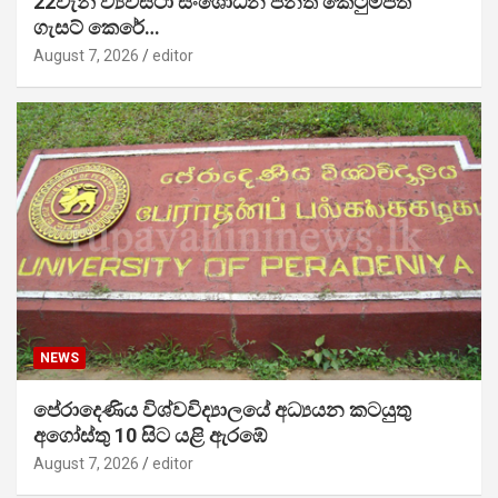
22වැනි ව්‍යවස්ථා සංශෝධන පනත් කෙටුම්පත
ගැසට් කෙරේ…
August 7, 2026
editor
NEWS
පේරාදෙණිය විශ්වවිද්‍යාලයේ අධ්‍යයන කටයුතු
අගෝස්තු 10 සිට යළි ඇරඹේ
August 7, 2026
editor