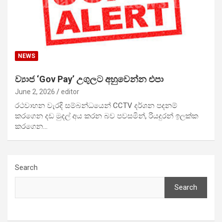
NEWS
ව්‍යාජ ‘Gov Pay’ උගුලට අහුවෙන්න එපා
June 2, 2026
editor
රථවාහන වැරදි සම්බන්ධයෙන් CCTV දර්ශන පදනම්
කරගෙන දඩ මුදල් අය කරන බව පවසමින්, රියදුරන් ඉලක්ක
කරගෙන…
Search
Search