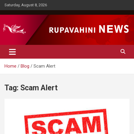
Skip
Saturday, August 8, 2026
to
content
Rupavahini News
Home
Blog
Scam Alert
Tag:
Scam Alert