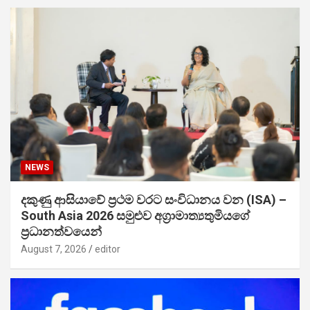
NEWS
දකුණු ආසියාවේ ප්‍රථම වරට සංවිධානය වන (ISA) –
South Asia 2026 සමුළුව අග්‍රාමාත්‍යතුමියගේ
ප්‍රධානත්වයෙන්
August 7, 2026
editor