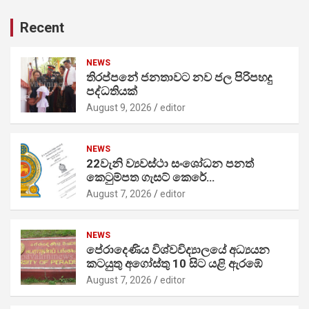
Recent
NEWS
තිරප්පනේ ජනතාවට නව ජල පිරිපහදු
පද්ධතියක්
August 9, 2026
editor
NEWS
22වැනි ව්‍යවස්ථා සංශෝධන පනත්
කෙටුම්පත ගැසට් කෙරේ…
August 7, 2026
editor
NEWS
පේරාදෙණිය විශ්වවිද්‍යාලයේ අධ්‍යයන
කටයුතු අගෝස්තු 10 සිට යළි ඇරඹේ
August 7, 2026
editor