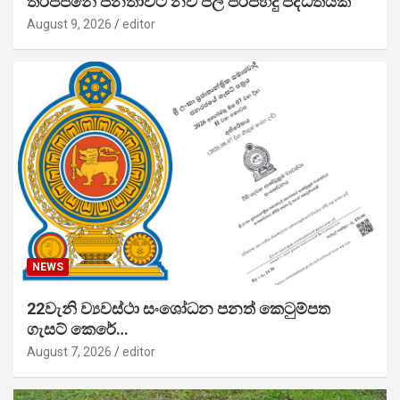
තිරප්පනේ ජනතාවට නව ජල පිරිපහදු පද්ධතියක්
August 9, 2026
editor
NEWS
22වැනි ව්‍යවස්ථා සංශෝධන පනත් කෙටුම්පත
ගැසට් කෙරේ…
August 7, 2026
editor