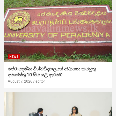
NEWS
පේරාදෙණිය විශ්වවිද්‍යාලයේ අධ්‍යයන කටයුතු
අගෝස්තු 10 සිට යළි ඇරඹේ
August 7, 2026
editor