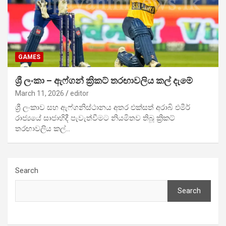
GAMES
ශ්‍රී ලංකා – ඇෆ්ගන් ක්‍රිකට් තරඟාවලිය කල් දැමේ
March 11, 2026
editor
ශ්‍රී ලංකාව සහ ඇෆ්ගනිස්ථානය අතර එක්සත් අරාබි එමීර්
රාජ්‍යයේ සාජාහිදී පැවැත්වීමට නියමිතව තිබූ ක්‍රිකට්
තරඟාවලිය කල්…
Search
Search