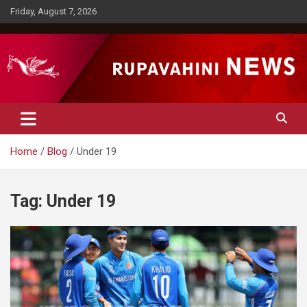
Skip
Friday, August 7, 2026
to
content
Rupavahini News
Home
Blog
Under 19
Tag:
Under 19