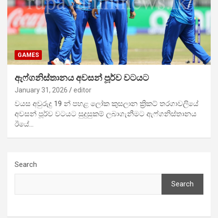
GAMES
ඇෆ්ගනිස්තානය අවසන් පූර්ව වටයට
January 31, 2026
editor
වයස අවුරුදු 19 න් පහළ ලෝක කුසලාන ක්‍රිකට් තරගාවලියේ
අවසන් පූර්ව වටයට සුදුසුකම් ලබාගැනීමට ඇෆ්ගනිස්තානය
ඊයේ…
Search
Search