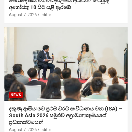
පේරාදෙණිය විශ්වවිද්‍යාලයේ අධ්‍යයන කටයුතු
අගෝස්තු 10 සිට යළි ඇරඹේ
August 7, 2026
editor
NEWS
දකුණු ආසියාවේ ප්‍රථම වරට සංවිධානය වන (ISA) –
South Asia 2026 සමුළුව අග්‍රාමාත්‍යතුමියගේ
ප්‍රධානත්වයෙන්
August 7, 2026
editor