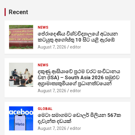
Recent
NEWS
පේරාදෙණිය විශ්වවිද්‍යාලයේ අධ්‍යයන
කටයුතු අගෝස්තු 10 සිට යළි ඇරඹේ
August 7, 2026
editor
NEWS
දකුණු ආසියාවේ ප්‍රථම වරට සංවිධානය
වන (ISA) – South Asia 2026 සමුළුව
අග්‍රාමාත්‍යතුමියගේ ප්‍රධානත්වයෙන්
August 7, 2026
editor
GLOBAL
මෙටා සමාගමට ඩොලර් මිලියන 567ක
දැවැන්ත දඩයක්
August 7, 2026
editor