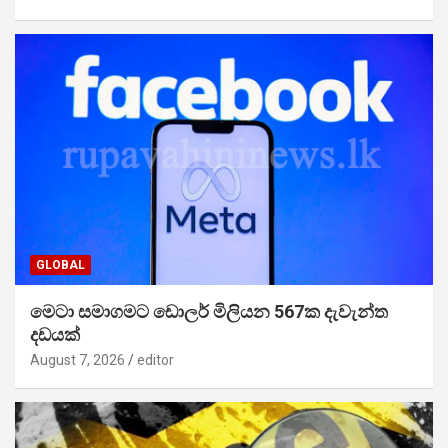
GLOBAL
මෙටා සමාගමට ඩොලර් මිලියන 567ක දැවැන්ත
දඩයක්
August 7, 2026
editor