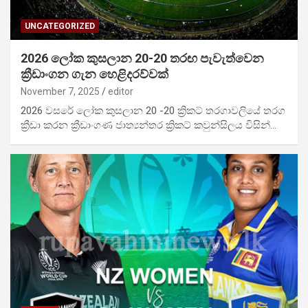
UNCATEGORIZED
2026 ලෝක කුසලාන 20-20 තරඟ පැවැත්වෙන
ක්‍රීඩාංගන ගැන හෙළිදරව්වක්
November 7, 2025
editor
2026 වසරේ ලෝක කුසලාන 20 -20 ක්‍රිකට් තරගාවලියේ තරග
ක්‍රීඩා කරන ක්‍රීඩාංගණ ජාත්‍යන්තර ක්‍රිකට් කවුන්සිලය විසින්…