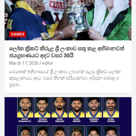
GAMES
ලෝක ක්‍රිකට් කිරුළ ශ්‍රී ලංකාව සතු කළ අභිමානවත්
ජයග්‍රහණයට අදට වසර 30යි
March 17, 2026
editor
මෙතෙක් ඉතිහාසයේ ශ්‍රී ලංකාව ලබාගත් පළමු ක්‍රිකට් ලෝක
කුසලානයට අදට වසර තිහක් සපිරෙනවා. අර්ජුන රණතුංග
ප්‍රමුඛ…