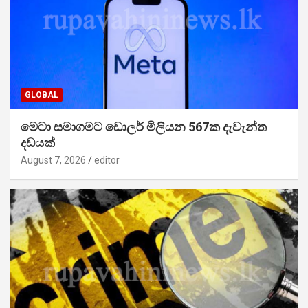
GLOBAL
මෙටා සමාගමට ඩොලර් මිලියන 567ක දැවැන්ත
දඩයක්
August 7, 2026
editor