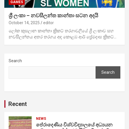
GAMES
ශ්‍රී ලංකා – නවසීලන්ත කාන්තා සටන අදයි
October 14, 2025
editor
ලෝක කුසලාන කාන්තා ක්‍රිකට් තරගාවලි‍යේ ශ්‍රී ලංකාව සහ
නවසීලන්තය අතර තරගය අද කොළඹ ආර් ප්‍රේමදාස ක්‍රිකට්…
Search
Search
Recent
NEWS
පේරාදෙණිය විශ්වවිද්‍යාලයේ අධ්‍යයන