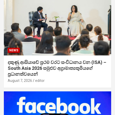
NEWS
දකුණු ආසියාවේ ප්‍රථම වරට සංවිධානය වන (ISA) –
South Asia 2026 සමුළුව අග්‍රාමාත්‍යතුමියගේ
ප්‍රධානත්වයෙන්
August 7, 2026
editor