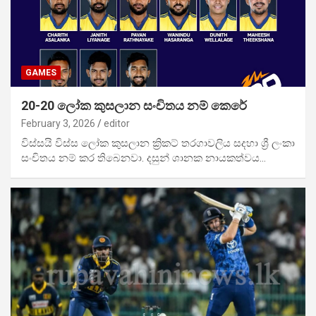
GAMES
20-20 ලෝක කුසලාන සංචිතය නම් කෙරේ
February 3, 2026
editor
විස්සයි විස්ස ලෝක කුසලාන ක්‍රිකට් තරගාවලිය සදහා ශ්‍රී ලංකා
සංචිතය නම් කර තිබෙනවා. දසුන් ශානක නායකත්වය…