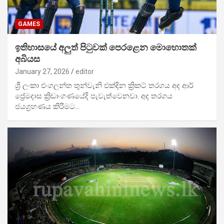
GAMES
ඉතිහාසයේ අලුත් පිටුවක් පෙරළෙන මොහොතක්
අබියස
January 27, 2026
editor
ශ්‍රී ලංකා එංගලන්ත තුන්වැනි එක්දින ක්‍රිකට් තරගය අද ආර්
ප්‍රේමදාස ක්‍රි‍ඩාංගණයේදි පැවැත්වෙනවා. අද තරගය
ජයග්‍රහණය කිරීමට…