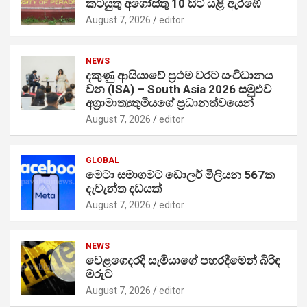
කටයුතු අගෝස්තු 10 සිට යළි ඇරඹේ
August 7, 2026
editor
NEWS
දකුණු ආසියාවේ ප්‍රථම වරට සංවිධානය
වන (ISA) – South Asia 2026 සමුළුව
අග්‍රාමාත්‍යතුමියගේ ප්‍රධානත්වයෙන්
August 7, 2026
editor
GLOBAL
මෙටා සමාගමට ඩොලර් මිලියන 567ක
දැවැන්ත දඩයක්
August 7, 2026
editor
NEWS
වෙළගෙදරදී සැමියාගේ පහරදීමෙන් බිරිඳ
මරුට
August 7, 2026
editor