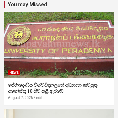
You may Missed
NEWS
පේරාදෙණිය විශ්වවිද්‍යාලයේ අධ්‍යයන කටයුතු
අගෝස්තු 10 සිට යළි ඇරඹේ
August 7, 2026
editor