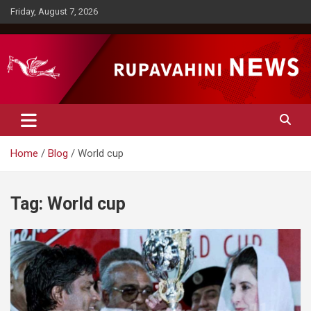
Skip
Friday, August 7, 2026
to
content
Rupavahini News
Home
Blog
World cup
Tag:
World cup