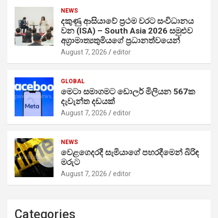
NEWS
දකුණු ආසියාවේ ප්‍රථම වරට සංවිධානය
වන (ISA) – South Asia 2026 සමුළුව
අග්‍රාමාත්‍යතුමියගේ ප්‍රධානත්වයෙන්
August 7, 2026
editor
GLOBAL
මෙටා සමාගමට ඩොලර් මිලියන 567ක
දැවැන්ත දඩයක්
August 7, 2026
editor
NEWS
වෙළගෙදරදී සැමියාගේ පහරදීමෙන් බිරිඳ
මරුට
August 7, 2026
editor
Categories