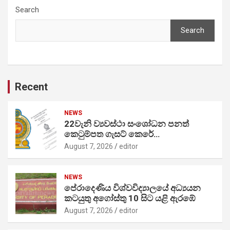
Search
Search
Recent
NEWS
22වැනි ව්‍යවස්ථා සංශෝධන පනත්
කෙටුම්පත ගැසට් කෙරේ…
August 7, 2026
editor
NEWS
පේරාදෙණිය විශ්වවිද්‍යාලයේ අධ්‍යයන
කටයුතු අගෝස්තු 10 සිට යළි ඇරඹේ
August 7, 2026
editor