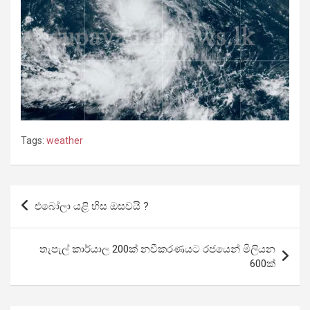
Tags:
weather
Post
එබෝලා යළි හිස ඔසවයි ?
navigation
තැපැල් කාර්යාල 200ක් නවීකරණයට රජයෙන් මිලියන
600ක්