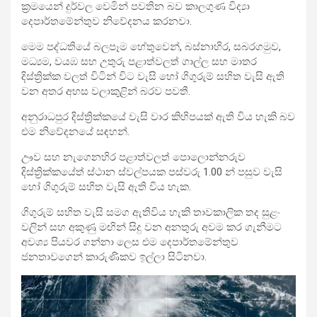
ක්‍රමයෙන් දුර්වල වෙමින් පවතින බව කාලගුණ විද්‍යා
දෙපාර්තමේන්තුව නිවේදනය කරනවා.
මෙම පද්ධතියේ බලපෑම හේතුවෙන්, බස්නාහිර, සබරගමුව,
මධ්‍යම, වයඹ සහ උතුරු පළාත්වලත් ගාල්ල සහ මාතර
දිස්ත්‍රික්ක වලත් විටින් විට වැසි හෝ ගිගුරුම් සහිත වැසි ඇති
වන අතර අහස වලාකුළින් බරව පවතී.
අනුරාධපුර දිස්ත්‍රික්කයේ වැසි වාර කිහිපයක් ඇති විය හැකි බව
එම නිවේදනයේ සඳහන්.
ඌව සහ නැගෙනහිර පළාත්වලත් පොලොන්නරුව
දිස්ත්‍රික්කයේත් ස්ථාන ස්වල්පයක පස්වරු 1.00 න් පසුව වැසි
හෝ ගිගුරුම් සහිත වැසි ඇති විය හැක.
ගිගුරුම් සහිත වැසි සමග ඇතිවිය හැකි තාවකාලික තද සුළං
වලින් සහ අකුණු මඟින් සිදු වන අනතුරු අවම කර ගැනීමට
අවශ්‍ය පියවර ගන්නා ලෙස එම දෙපාර්තමේන්තුව
ජනතාවගෙන් කාරුණිකව ඉල්ලා සිටිනවා.