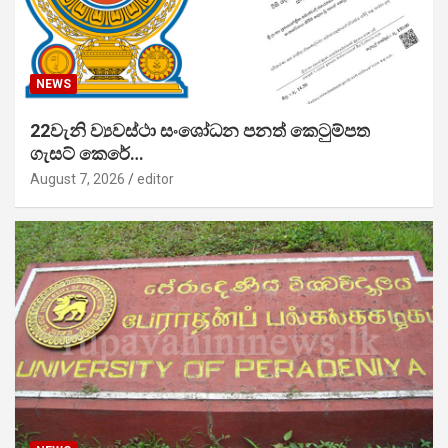
NEWS
22වැනි ව්‍යවස්ථා සංශෝධන පනත් කෙටුම්පත
ගැසට් කෙරේ…
August 7, 2026
editor