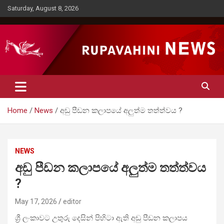
Skip
Saturday, August 8, 2026
to
content
Rupavahini News
Home
News
අඩු පීඩන කලාපයේ අලුත්ම තත්ත්වය ?
NEWS
අඩු පීඩන කලාපයේ අලුත්ම තත්ත්වය
?
May 17, 2026
editor
ශ්‍රී ලංකාවට උතුරු දෙසින් පිහිටා ඇති අඩු පීඩන කලාපය