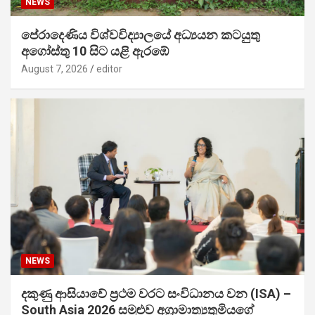
NEWS
පේරාදෙණිය විශ්වවිද්‍යාලයේ අධ්‍යයන කටයුතු
අගෝස්තු 10 සිට යළි ඇරඹේ
August 7, 2026
editor
NEWS
දකුණු ආසියාවේ ප්‍රථම වරට සංවිධානය වන (ISA) –
South Asia 2026 සමුළුව අග්‍රාමාත්‍යතුමියගේ