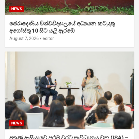
NEWS
පේරාදෙණිය විශ්වවිද්‍යාලයේ අධ්‍යයන කටයුතු
අගෝස්තු 10 සිට යළි ඇරඹේ
August 7, 2026
editor
NEWS
දකුණු ආසියාවේ ප්‍රථම වරට සංවිධානය වන (ISA) –