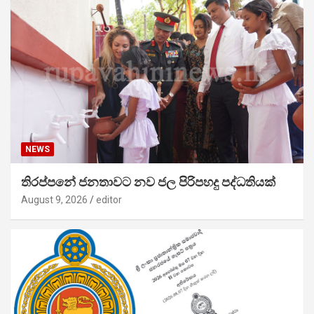
NEWS
තිරප්පනේ ජනතාවට නව ජල පිරිපහදු පද්ධතියක්
August 9, 2026
editor