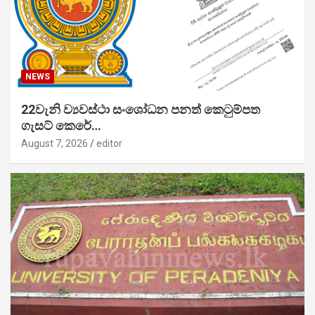
NEWS
22වැනි ව්‍යවස්ථා සංශෝධන පනත් කෙටුම්පත
ගැසට් කෙරේ…
August 7, 2026
editor