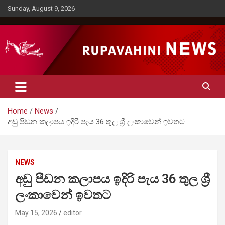
Skip
Sunday, August 9, 2026
to
content
Rupavahini News
Home
News
අඩු පීඩන කලාපය ඉදිරි පැය 36 තුල ශ්‍රී ලංකාවෙන් ඉවතට
NEWS
අඩු පීඩන කලාපය ඉදිරි පැය 36 තුල ශ්‍රී
ලංකාවෙන් ඉවතට
May 15, 2026
editor