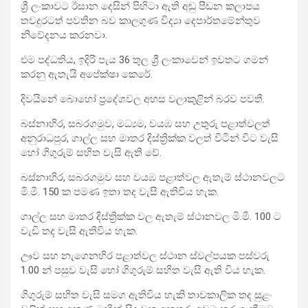
ශ්‍රී ලංකාවට ඊසාන දෙසින් පිහිටා ඇති අඩු පීඩන කලාපය
තවදුරටත් පවතින බව කාලගුණ විද්‍යා දෙපාර්තමේන්තුව
නිවේදනය කරනවා.
එම පද්ධතිය, ඉදිරි පැය 36 තුල ශ්‍රී ලංකාවෙන් ඉවතට ගමන්
කරනු ඇතැයි අපේක්ෂා කෙරේ.
දිවයිනේ ‍බොහෝ ප්‍රදේශවල අහස වලාකුළින් බරව පවතී.
බස්නාහිර, සබරගමුව, මධ්‍යම, වයඹ සහ උතුරු පළාත්වලත්
අනුරාධපුර, ගාල්ල සහ මාතර දිස්ත්‍රික්ක වලත් විටින් විට වැසි
හෝ ගිගුරුම් සහිත වැසි ඇති වේ.
බස්නාහිර, සබරගමුව සහ වයඹ පළාත්වල ඇතැම් ස්ථානවලට
මි.මී. 150 ක පමණ ඉතා තද වැසි ඇතිවිය හැක.
ගාල්ල සහ මාතර දිස්ත්‍රික්ක වල ඇතැම් ස්ථානවල මි.මී. 100 ට
වැඩි තද වැසි ඇතිවිය හැක.
ඌව සහ නැගෙනහිර පළාත්වල ස්ථාන ස්වල්පයක පස්වරු
1.00 න් පසුව වැසි හෝ ගිගුරුම් සහිත වැසි ඇති විය හැක.
ගිගුරුම් සහිත වැසි සමග ඇතිවිය හැකි තාවකාලික තද සුළං