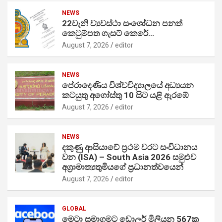
NEWS
22වැනි ව්‍යවස්ථා සංශෝධන පනත්
කෙටුම්පත ගැසට් කෙරේ…
August 7, 2026
editor
NEWS
පේරාදෙණිය විශ්වවිද්‍යාලයේ අධ්‍යයන
කටයුතු අගෝස්තු 10 සිට යළි ඇරඹේ
August 7, 2026
editor
NEWS
දකුණු ආසියාවේ ප්‍රථම වරට සංවිධානය
වන (ISA) – South Asia 2026 සමුළුව
අග්‍රාමාත්‍යතුමියගේ ප්‍රධානත්වයෙන්
August 7, 2026
editor
GLOBAL
මෙටා සමාගමට ඩොලර් මිලියන 567ක