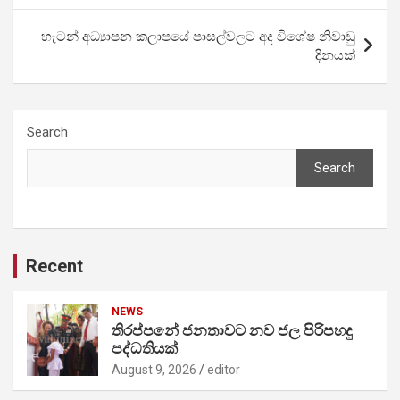
හැටන් අධ්‍යාපන කලාපයේ පාසල්වලට අද විශේෂ නිවාඩු
දිනයක්
Search
Search
Recent
NEWS
තිරප්පනේ ජනතාවට නව ජල පිරිපහදු
පද්ධතියක්
August 9, 2026
editor