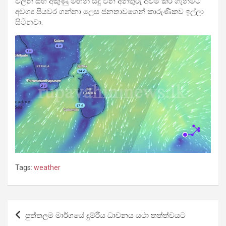
වලින් සහ අකුණු මඟින් සිදු වන අනතුරු අවම කර ගැනීමට
අවශ්‍ය පියවර ගන්නා ලෙස ජනතාවගෙන් කාරුණිකව ඉල්ලා
සිටිනවා.
Tags:
weather
Post
පුත්තලම මාර්ගයේ දුම්රිය ධාවනය යථා තත්ත්වයට
navigation