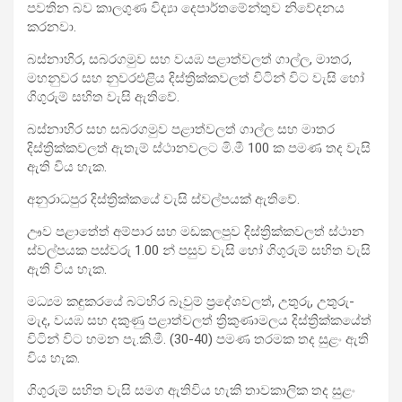
පවතින බව කාලගුණ විද්‍යා දෙපාර්තමේන්තුව නිවේදනය
කරනවා.
බස්නාහිර, සබරගමුව සහ වයඹ පළාත්වලත් ගාල්ල, මාතර,
මහනුවර සහ නුවරඑළිය දිස්ත්‍රික්කවලත් විටින් විට වැසි හෝ
ගිගුරුම් සහිත වැසි ඇතිවේ.
බස්නාහිර සහ සබරගමුව පළාත්වලත් ගාල්ල සහ මාතර
දිස්ත්‍රික්කවලත් ඇතැම් ස්ථානවලට මි.මී 100 ක පමණ තද වැසි
ඇති විය හැක.
අනුරාධපුර දිස්ත්‍රික්කයේ වැසි ස්වල්පයක් ඇතිවේ.
ඌව පළාතේත් අම්පාර සහ මඩකලපුව දිස්ත්‍රික්කවලත් ස්ථාන
ස්වල්පයක පස්වරු 1.00 න් පසුව වැසි හෝ ගිගුරුම් සහිත වැසි
ඇති විය හැක.
මධ්‍යම කඳුකරයේ බටහිර බෑවුම් ප්‍රදේශවලත්, උතුරු, උතුරු-
මැද, වයඹ සහ දකුණු පළාත්වලත් ත්‍රිකුණාමලය දිස්ත්‍රික්කයේත්
විටින් විට හමන පැ.කි.මී. (30-40) පමණ තරමක තද සුළං ඇති
විය හැක.
ගිගුරුම් සහිත වැසි සමග ඇතිවිය හැකි තාවකාලික තද සුළං