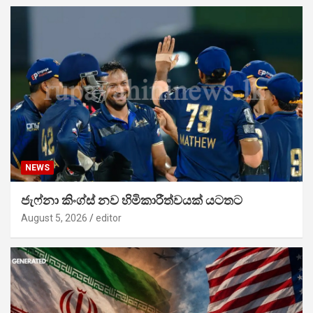
NEWS
ජැෆ්නා කිංග්ස් නව හිමිකාරීත්වයක් යටතට
August 5, 2026
editor