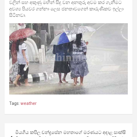
වලින් සහ අකුණු මඟින් සිදු වන අනතුරු අවම කර ගැනීමට
අවශ්‍ය පියවර ගන්නා ලෙස ජනතාවගෙන් කාරුණිකව ඉල්ලා
සිටිනවා.
Tags:
weather
Post
මියගිය කපිල චන්ද්‍රසේන මහතාගේ මරණයට අදාළ සාක්ෂි