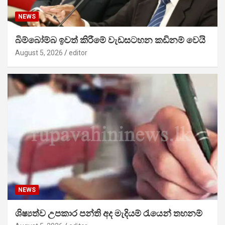
NEWS
බිම්බෝම්බ ඉවත් කිරීමේ වැඩසටහන කඩිනම් වෙයි
August 5, 2026
editor
NEWS
ශිෂ්‍යත්ව උපකාර පන්ති අද මැදියම් රැයෙන් තහනම්