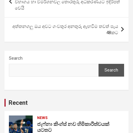
navigation
විභාගය හා විමර්ශනවල තොරතුරු අධිකරණයට ඉදිරිපත්
වෙයි
අත්තනගලු ඔය අවට ගංවතුර අනතුරු ඇඟවීම තවත් පැය
48කට
Search
Search
Recent
NEWS
ජැෆ්නා කිංග්ස් නව හිමිකාරීත්වයක්
යටතට