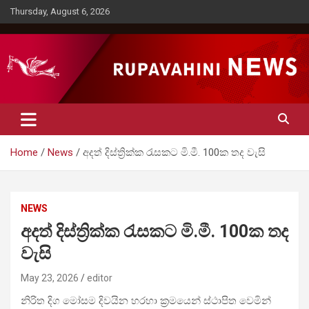
Skip
Thursday, August 6, 2026
to
content
Rupavahini News
Home
News
අදත් දිස්ත්‍රික්ක රැසකට මි.මී. 100ක තද වැසි
NEWS
අදත් දිස්ත්‍රික්ක රැසකට මි.මී. 100ක තද
වැසි
May 23, 2026
editor
නිරිත දිග මෝසම දිවයින හරහා ක්‍රමයෙන් ස්ථාපිත වෙමින්