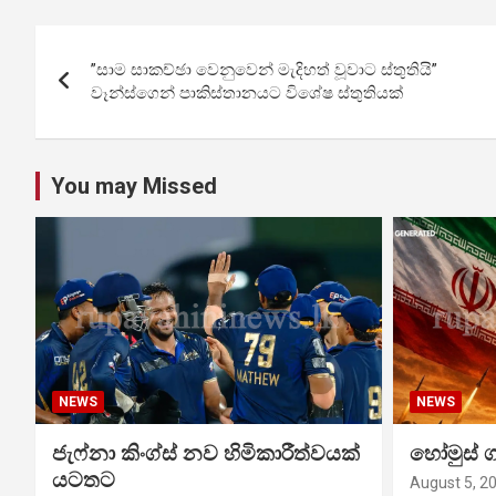
Post
”සාම සාකච්ඡා වෙනුවෙන් මැදිහත් වූවාට ස්තුතියි”
navigation
වෑන්ස්ගෙන් පාකිස්තානයට විශේෂ ස්තුතියක්
You may Missed
NEWS
NEWS
ජැෆ්නා කිංග්ස් නව හිමිකාරීත්වයක්
හෝමුස් 
යටතට
August 5, 2