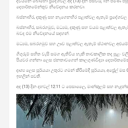
දිවයිනේ බොහෝ ප්‍රදේශවල අද (13) දින පස්වරු 1න් පමණ පසු
දෙපාර්තමේන්තුව නිවේදනය කරනවා.
බස්නාහිර, දකුණු සහ නැගෙනහිර පළාත්වල ඇතැම් ප්‍රදේශවල 
බස්නාහිර, සබරගමුව, මධ්‍යම, දකුණු සහ වයඹ පළාත්වල ඇතැම්
බවද එම නිවේදනයේ සඳහන්.
මධ්‍යම, සබරගමුව සහ ඌව පළාත්වල ඇතැම් ස්ථානවල අළුයම් ක
ගිගුරුම් සහිත වැසි සමග ඇතිවිය හැකි තාවකාලික තද සුළං වල
පියවර ගන්නා ලෙස ජනතාවගෙන් කාලගුණවිද්‍යා දෙපාර්තමේන්
දෘශ්‍ය ලෙස සූර්යයා උතුරට ගමන් කිරීමේදී සූර්යයා, අප්‍රේල් මස 
ඉහලින් පවතී.
අද (13) දින දහවල් 12:11 ට පෙසාලෛ, මාන්කුලම් සහ නැදුන්කර