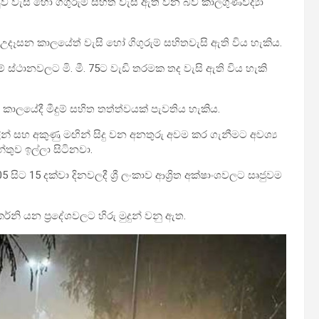
ව වැසි හෝ ගිගුරුම් සහිත වැසි ඇති වන බව කාලගුණවිද්‍යා
උදෑසන කාලයේත් වැසි හෝ ගිගුරුම් සහිතවැසි ඇති විය හැකිය.
 ස්ථානවලට මි. මී. 75ට වැඩි තරමක තද වැසි ඇති විය හැකි
ාලයේදී මීදුම් සහිත තත්ත්වයක් පැවතිය හැකිය.
ින් සහ අකුණු මඟින් සිදු වන අනතුරු අවම කර ගැනීමට අවශ්‍ය
තුව ඉල්ලා සිටිනවා.
05 සිට 15 දක්වා දිනවලදී ශ්‍රී ලංකාව ආශ්‍රිත අක්ෂාංශවලට සෘජුවම
්නි යන ප්‍රදේශවලට හිරු මුදුන් වනු ඇත.