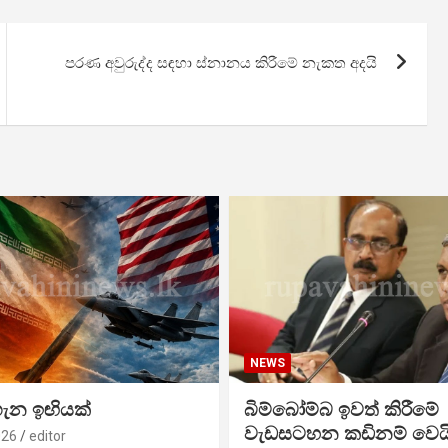
පරණ අවුරුද්ද සඳහා ස්නානය කිරීමේ නැකත අදයි
NEWS
ගැන ඉඟියක්
බිම්බෝම්බ ඉවත් කිරීමේ
වැඩසටහන කඩිනම් වෙය
026
editor