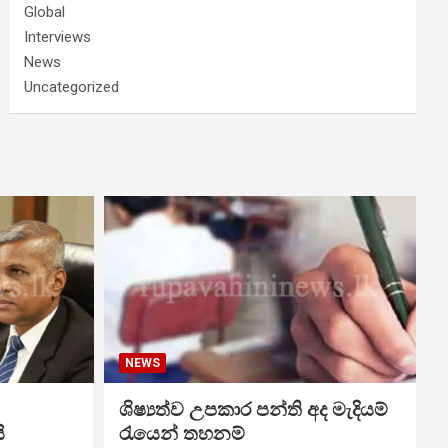
Global
Interviews
News
Uncategorized
NEWS
ශිෂ්‍යත්ව උපකාර පන්ති අද මැදියම්
ි
රැයෙන් තහනම්