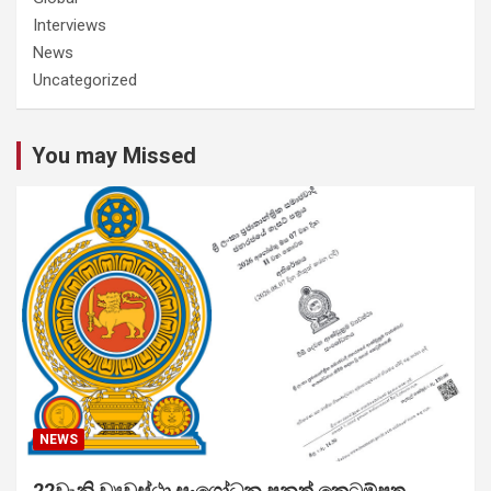
Interviews
News
Uncategorized
You may Missed
NEWS
22වැනි ව්‍යවස්ථා සංශෝධන පනත් කෙටුම්පත