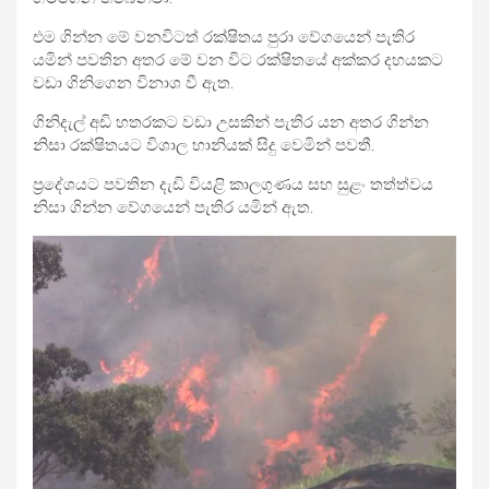
එම ගින්න මේ වනවිටත් රක්ෂිතය පුරා වේගයෙන් පැතිර
යමින් පවතින අතර මේ වන විට රක්ෂිතයේ අක්කර දහයකට
වඩා ගිනිගෙන විනාශ වී ඇත.
ගිනිදැල් අඩි හතරකට වඩා උසකින් පැතිර යන අතර ගින්න
නිසා රක්ෂිතයට විශාල හානියක් සිදු වෙමින් පවතී.
ප්‍රදේශයට පවතින දැඩි වියළි කාලගුණය සහ සුළං තත්ත්වය
නිසා ගින්න වේගයෙන් පැතිර යමින් ඇත.