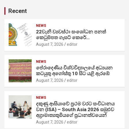
Recent
NEWS
22වැනි ව්‍යවස්ථා සංශෝධන පනත්
කෙටුම්පත ගැසට් කෙරේ…
August 7, 2026
editor
NEWS
පේරාදෙණිය විශ්වවිද්‍යාලයේ අධ්‍යයන
කටයුතු අගෝස්තු 10 සිට යළි ඇරඹේ
August 7, 2026
editor
NEWS
දකුණු ආසියාවේ ප්‍රථම වරට සංවිධානය
වන (ISA) – South Asia 2026 සමුළුව
අග්‍රාමාත්‍යතුමියගේ ප්‍රධානත්වයෙන්
August 7, 2026
editor