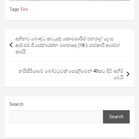
Tags:
Fire
Post
අභිනව බෞද්ධ කටයුතු කොමසාරිස් ජනරාල් ලෙස
navigation
ආර්.එම්.ජී.සේනාරත්න මහතාඅද (18 ) රාජකාරී ආරම්භ
කරයි.
නයිජීරියාවේ බෝට්ටුවක් පෙරලීමෙන් 40කට දිවි අහිමි
වෙයි
Search
Search