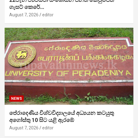
ගැසට් කෙරේ…
August 7, 2026
editor
NEWS
පේරාදෙණිය විශ්වවිද්‍යාලයේ අධ්‍යයන කටයුතු
අගෝස්තු 10 සිට යළි ඇරඹේ
August 7, 2026
editor