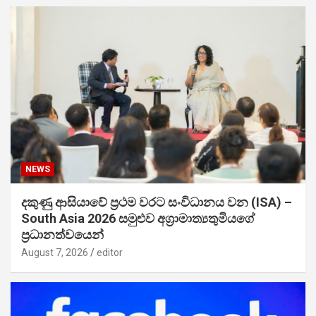
NEWS
දකුණු ආසියාවේ ප්‍රථම වරට සංවිධානය වන (ISA) –
South Asia 2026 සමුළුව අග්‍රාමාත්‍යතුමියගේ
ප්‍රධානත්වයෙන්
August 7, 2026
editor