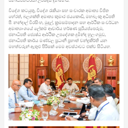
ජනාධිපතිවරයා උපදෙස් දුන්නේය.
විදේශ කටයුතු, විදේශ රැකියා සහ සංචාරක අමාත්‍ය විජිත
හේරත්, බලශක්ති අමාත්‍ය කුමාර ජයකොඩි, මහබැංකු අධිපති
පී. නන්දාල් වීරසිංහ, මුදල්, ක්‍රමසම්පාදන සහ ආර්ථික සංවර්ධන
අමාත්‍යාංශයේ ලේකම් ආචාර්ය හර්ෂණ සූරියප්පෙරුම,
ජනාධිපති ජ්‍යෙෂ්ඨ ආර්ථික උපදේශක දුමින්ද හුලංගමුව,
ජනාධිපති කාර්ය මණ්ඩල ප්‍රධානී ප්‍රභාත් චන්ද්‍රකීර්ති යන
මහත්වරුන් ඇතුළු පිරිසක් මෙම අවස්ථාවට එක්ව සිටියහ.