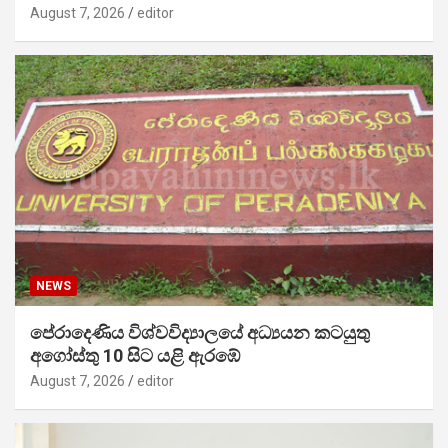
August 7, 2026
editor
NEWS
පේරාදෙණිය විශ්වවිද්‍යාලයේ අධ්‍යයන කටයුතු
අගෝස්තු 10 සිට යළි ඇරඹේ
August 7, 2026
editor