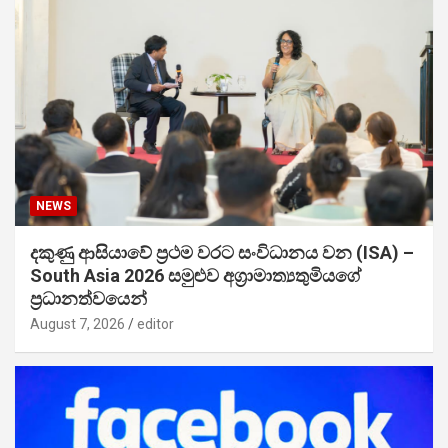
NEWS
දකුණු ආසියාවේ ප්‍රථම වරට සංවිධානය වන (ISA) –
South Asia 2026 සමුළුව අග්‍රාමාත්‍යතුමියගේ
ප්‍රධානත්වයෙන්
August 7, 2026
editor