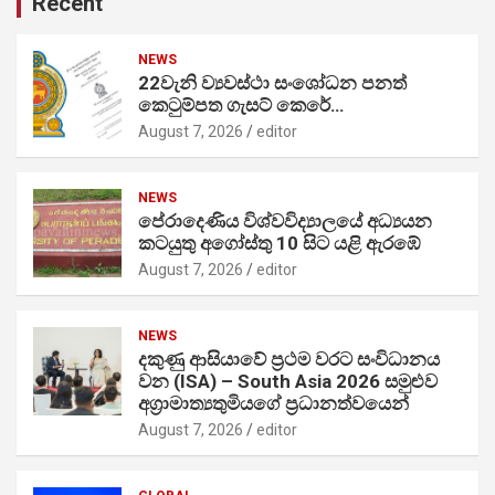
Recent
NEWS
22වැනි ව්‍යවස්ථා සංශෝධන පනත්
කෙටුම්පත ගැසට් කෙරේ…
August 7, 2026
editor
NEWS
පේරාදෙණිය විශ්වවිද්‍යාලයේ අධ්‍යයන
කටයුතු අගෝස්තු 10 සිට යළි ඇරඹේ
August 7, 2026
editor
NEWS
දකුණු ආසියාවේ ප්‍රථම වරට සංවිධානය
වන (ISA) – South Asia 2026 සමුළුව
අග්‍රාමාත්‍යතුමියගේ ප්‍රධානත්වයෙන්
August 7, 2026
editor