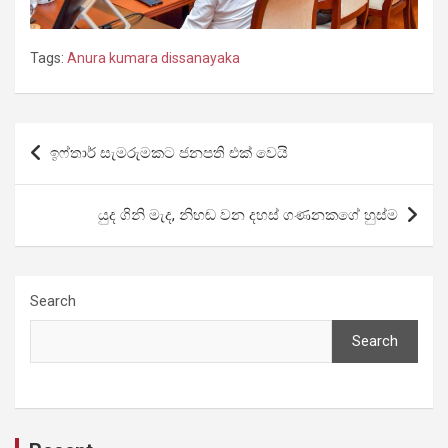
Tags:
Anura kumara dissanayaka
Post
ඉෆ්තාර් සැමරුමකට ජනපති එක් වෙයි
navigation
යුද ගිනි මැද, නිහඬ වන දහස් ගණනකගේ හුස්ම
Search
Search