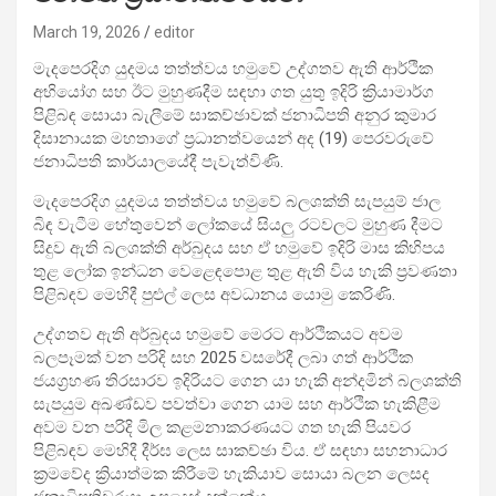
March 19, 2026
editor
මැදපෙරදිග යුදමය තත්ත්වය හමුවේ උද්ගතව ඇති ආර්ථික
අභියෝග සහ ඊට මුහුණදීම සඳහා ගත යුතු ඉදිරි ක්‍රියාමාර්ග
පිළිබඳ සොයා බැලීමේ සාකච්ඡාවක් ජනාධිපති අනුර කුමාර
දිසානායක මහතාගේ ප්‍රධානත්වයෙන් අද (19) පෙරවරුවේ
ජනාධිපති කාර්යාලයේදී පැවැත්විණි.
මැදපෙරදිග යුදමය තත්ත්වය හමුවේ බලශක්ති සැපයුම් ජාල
බිඳ වැටීම හේතුවෙන් ලෝකයේ සියලු රටවලට මුහුණ දීමට
සිදුව ඇති බලශක්ති අර්බුදය සහ ඒ හමුවේ ඉදිරි මාස කිහිපය
තුළ ලෝක ඉන්ධන වෙළෙඳපොළ තුළ ඇති විය හැකි ප්‍රවණතා
පිළිබඳව මෙහිදී පුළුල් ලෙස අවධානය යොමු කෙරිණි.
උද්ගතව ඇති අර්බුදය හමුවේ මෙරට ආර්ථිකයට අවම
බලපෑමක් වන පරිදි සහ 2025 වසරේදී ලබා ගත් ආර්ථික
ජයග්‍රහණ තිරසාරව ඉදිරියට ගෙන යා හැකි අන්දමින් බලශක්ති
සැපයුම අඛණ්ඩව පවත්වා ගෙන යාම සහ ආර්ථික හැකිළීම
අවම වන පරිදි මිල කළමනාකරණයට ගත හැකි පියවර
පිළිබඳව මෙහිදී දීර්ඝ ලෙස සාකච්ඡා විය. ඒ සඳහා සහනාධාර
ක්‍රමවේද ක්‍රියාත්මක කිරීමේ හැකියාව සොයා බලන ලෙසද