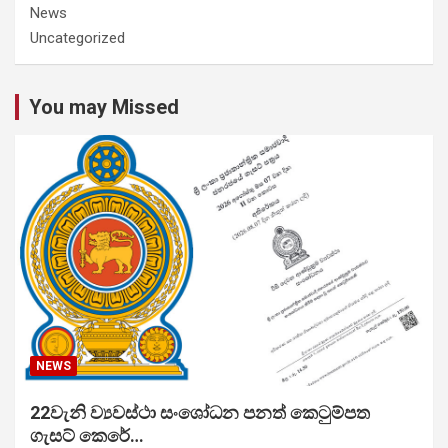
News
Uncategorized
You may Missed
NEWS
22වැනි ව්‍යවස්ථා සංශෝධන පනත් කෙටුම්පත
ගැසට් කෙරේ…