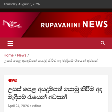
Skip
Thursday, August 6, 2026
to
content
Rupavahini News
Home
News
උසස් පෙළ අයදුම්පත් යොමු කිරීම අද මැදියම් රැයෙන් අවසන්
NEWS
උසස් පෙළ අයදුම්පත් යොමු කිරීම අද
මැදියම් රැයෙන් අවසන්
April 24, 2026
editor