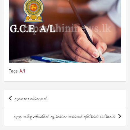
Tags:
A/l
Post
දැනෙන වෙනසක්
navigation
දළදා සමිඳු අබියසින් ඇරඹෙන සාමයේ අසිරිමත් චාරිකාව