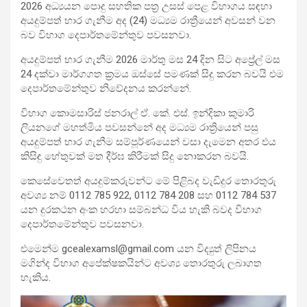
2026 අධ්‍යයන පොදු සහතික පත්‍ර උසස් පෙළ විභාගය සඳහා
අයදුම්පත් භාර ගැනීම අද (24) මධ්‍යම රාත්‍රීයෙන් අවසන් වන
බව විභාග දෙපාර්තමේන්තුව පවසනවා.
අයදුම්පත් භාර ගැනීම 2026 මාර්තු මස 24 දින සිට අප්‍රේල් මස
24 දක්වා මාර්ගගත ක්‍රමය ඔස්සේ පමණක් සිදු කරන බවයි එම
දෙපාර්තමේන්තුව නිවේදනය කරන්නේ.
විභාග කොමසාරිස් ජනරාල් ඒ. කේ. එස්. ඉන්දිකා කුමාරි
ලියනගේ මහත්මිය පවසන්නේ අද මධ්‍යම රාත්‍රියෙන් පසු
අයදුම්පත් භාර ගැනීම සම්පූර්ණයෙන් වසා දැමෙන අතර එය
කිසිඳු හේතුවක් මත දීර්ඝ කිරීමක් සිදු නොකරන බවයි.
කෙසේවෙතත් අයදුම්කරුවන්ට මේ පිළිබද වැඩිදුර තොරතුරු
අවශ්‍ය නම් 0112 785 922, 0112 784 208 සහ 0112 784 537
යන දුරකථන අංක හරහා සම්බන්ධ විය හැකි බවද විභාග
දෙපාර්තමේන්තුව පවසනවා.
එමෙන්ම
gcealexamsl@gmail.com
යන විද්‍යුත් ලිපිනය
මගින්ද විභාග අපේක්ෂකයින්ට අවශ්‍ය තොරතුරු ලබාගත
හැකිය.