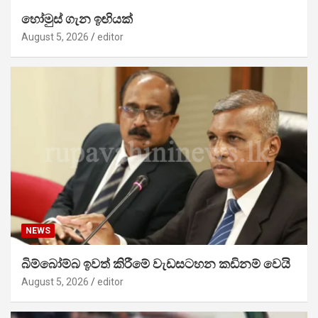
හෝමුස් ගැන ඉඟියක්
August 5, 2026
editor
NEWS
බිම්බෝම්බ ඉවත් කිරීමේ වැඩසටහන කඩිනම් වෙයි
August 5, 2026
editor