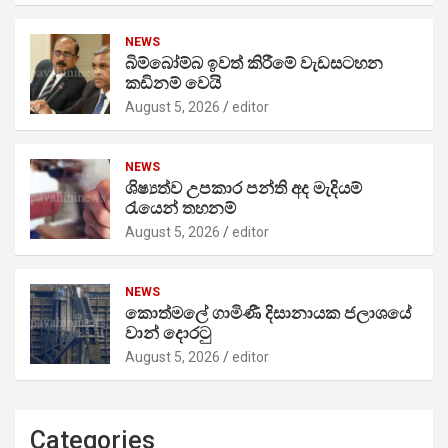
NEWS
බිම්බෝම්බ ඉවත් කිරීමේ වැඩසටහන
කඩිනම් වෙයි
August 5, 2026
editor
NEWS
ශිෂ්‍යත්ව උපකාර පන්ති අද මැදියම්
රැයෙන් තහනම්
August 5, 2026
editor
NEWS
කොත්මලේ ගාමිණී දිසානායක ජලාශයේ
වාන් දොරටු
August 5, 2026
editor
Categories