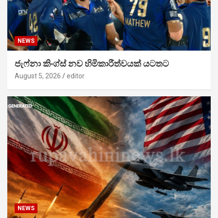
NEWS
ජැෆ්නා කිංග්ස් නව හිමිකාරීත්වයක් යටතට
August 5, 2026
editor
NEWS