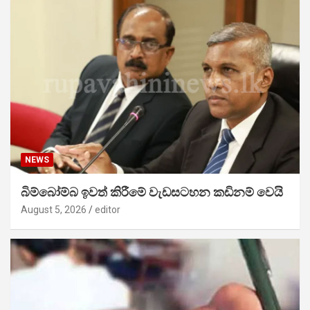
NEWS
බිම්බෝම්බ ඉවත් කිරීමේ වැඩසටහන කඩිනම් වෙයි
August 5, 2026
editor