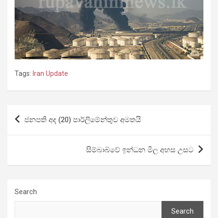
Tags:
Iran Update
Post
ජනපති අද (20) පාර්ලිමේන්තුව අමතයි
navigation
සිම්බාබ්වේ ඉන්ධන මිල අහස උසට
Search
Search