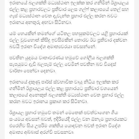
ඉරානයේ බලශක්ති මධ්‍යස්ථාන ඉලක්ක කර ගනිමින් ඊශ්‍රායලය
එල්ල කළ ප්‍රහාරවලට ප්‍රතිචාර ලෙස ගල්ෆ් කලාපයේ තෙල් සහ
ගෑස් මධ්‍යස්ථාන වෙත දැවැන්ත ප්‍රහාර එල්ල කරන බවට
ඉරානය අනතුරු අඟවා සිටිනවා.
යම් හෙයකින් තමන්ගේ යටිතල පහසුකම්වලට යළි ප්‍රහාරයක්
එල්ල වුවහොත් කිසිදු ඉවසීමකින් තොරව ඊට ප්‍රතිචාර දක්වන
බවයි ඉරාන විදේශ අමාත්‍යවරයා පවසන්නේ.
පවතින යුදමය වාතාවරණය හමුවේ ගෝලීය බලශක්ති
සැපයුමට දැඩි බලපෑම් එල්ල වෙමින් පවතින බව විදෙස්
වාර්තා පෙන්වා දෙනවා.
ඉරානයේ දකුණු පාර්ස් ස්වභාවික වායු නිධිය ඉලක්ක කර
ගනිමින් ඊශ්‍රායලය එල්ල කළ ප්‍රහාරයට ප්‍රතිචාර වශයෙන්
කලාපයේ අනෙකුත් බලශක්ති මධ්‍යස්ථාන වෙත ප්‍රහාර එල්ල
කරන බවට ඉරානය ප්‍රකාශ කර සිටිනවා.
ඊශ්‍රායල ප්‍රහාර හමුවේ තමන් මෙතෙක් පවත්වාගෙන ගිය
සංයමය අවසන් බවත්, ඉදිරියේදී එල්ල වන ඕනෑම ප්‍රහාරයකට
එරෙහිව සිය උපරිම ශක්තිය යොදවන බවත් ඉරාන විදේශ
අමාත්‍ය අබ්බාස් අරග්චි පවසනවා.