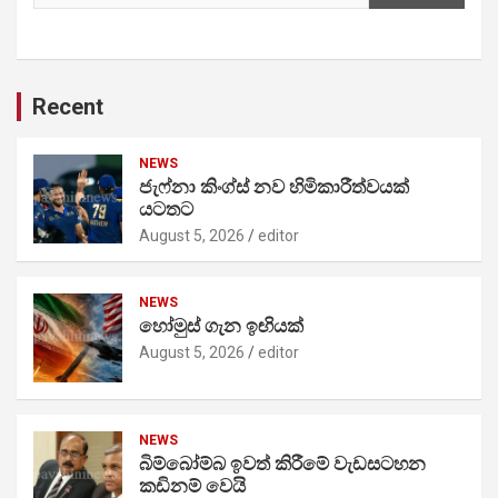
Recent
NEWS
ජැෆ්නා කිංග්ස් නව හිමිකාරීත්වයක්
යටතට
August 5, 2026
editor
NEWS
හෝමුස් ගැන ඉඟියක්
August 5, 2026
editor
NEWS
බිම්බෝම්බ ඉවත් කිරීමේ වැඩසටහන
කඩිනම් වෙයි