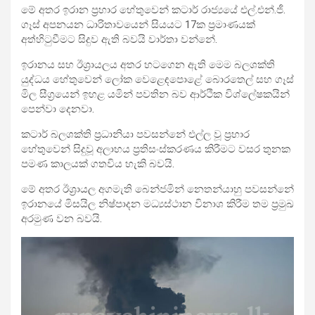
මේ අතර ඉරාන ප්‍රහාර හේතුවෙන් කටාර් රාජ්‍යයේ එල්.එන්.ජී.
ගෑස් අපනයන ධාරිතාවයෙන් සියයට 17ක ප්‍රමාණයක්
අත්හිටුවීමට සිදුව ඇති බවයි වාර්තා වන්නේ.
ඉරානය සහ ඊශ්‍රායලය අතර හටගෙන ඇති මෙම බලශක්ති
යුද්ධය හේතුවෙන් ලෝක වෙළෙඳපොළේ බොරතෙල් සහ ගෑස්
මිල සීග්‍රයෙන් ඉහළ යමින් පවතින බව ආර්ථික විශ්ලේෂකයින්
පෙන්වා දෙනවා.
කටාර් බලශක්ති ප්‍රධානියා පවසන්නේ එල්ල වූ ප්‍රහාර
හේතුවෙන් සිදුවූ අලාභය ප්‍රතිසංස්කරණය කිරීමට වසර තුනක
පමණ කාලයක් ගතවිය හැකි බවයි.
මේ අතර ඊශ්‍රායල අගමැති බෙන්ජමින් නෙතන්යාහු පවසන්නේ
ඉරානයේ මිසයිල නිෂ්පාදන මධ්‍යස්ථාන විනාශ කිරීම තම ප්‍රමුඛ
අරමුණ වන බවයි.