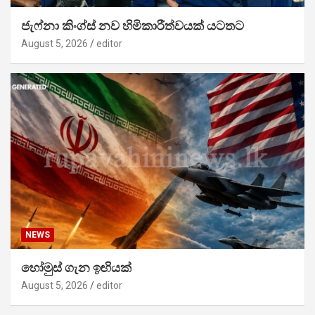
ජැෆ්නා කිංග්ස් නව හිමිකාරීත්වයක් යටතට
August 5, 2026
editor
NEWS
හෝමුස් ගැන ඉඟියක්
August 5, 2026
editor