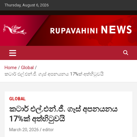
Skip
Thursday, August 6, 2026
to
content
Rupavahini News
Home
Global
කටාර් එල්.එන්.ජී. ගෑස් අපනයනය 17%ක් අත්හිටුවයි
GLOBAL
කටාර් එල්.එන්.ජී. ගෑස් අපනයනය
17%ක් අත්හිටුවයි
March 20, 2026
editor