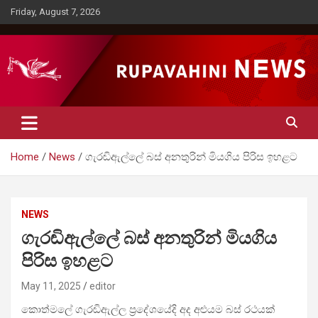
Skip
Friday, August 7, 2026
to
content
Rupavahini News
Home
News
ගැරඬිඇල්ලේ බස් අනතුරින් මියගිය පිරිස ඉහළට
NEWS
ගැරඬිඇල්ලේ බස් අනතුරින් මියගිය
පිරිස ඉහළට
May 11, 2025
editor
කොත්මලේ ගැරඬිඇල්ල ප්‍රදේශයේදි අද අළුයම බස් රථයක්