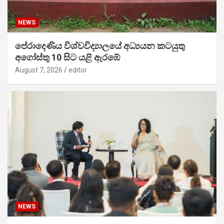
NEWS
පේරාදෙණිය විශ්වවිද්‍යාලයේ අධ්‍යයන කටයුතු
අගෝස්තු 10 සිට යළි ඇරඹේ
August 7, 2026
editor
NEWS