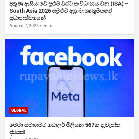
දකුණු ආසියාවේ ප්‍රථම වරට සංවිධානය වන (ISA) –
South Asia 2026 සමුළුව අග්‍රාමාත්‍යතුමියගේ
ප්‍රධානත්වයෙන්
August 7, 2026
editor
GLOBAL
මෙටා සමාගමට ඩොලර් මිලියන 567ක දැවැන්ත
දඩයක්