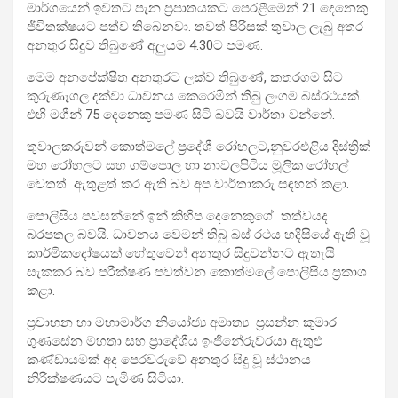
මාර්ගයෙන් ඉවතට පැන ප්‍රපාතයකට පෙරළීමෙන් 21 දෙනෙකු
ජීවිතක්ෂයට පත්ව තිබෙනවා. තවත් පිරිසක් තුවාල ලැබු අතර
අනතුර සිදුව තිබුණේ අලුයම 4.30ට පමණ.
මෙම අනපේක්ෂිත අනතුරට ලක්ව තිබුණේ, කතරගම සිට
කුරුණෑගල දක්වා ධාවනය කෙරෙමින් තිබු ලංගම බස්රථයක්.
එහි මගීන් 75 දෙනෙකු පමණ සිටි බවයි වාර්තා වන්නේ.
තුවාලකරුවන් කොත්මලේ ප්‍රදේශී රෝහලට,නුවරඑළිය දිස්ත්‍රික්
මහ රෝහලට සහ ගම්පොල හා නාවලපිටිය මූලික රෝහල්
වෙතත් ඇතුළත් කර ඇති බව අප වාර්තාකරු සඳහන් කළා.
පොලිසිය පවසන්නේ ඉන් කිහිප දෙනෙකුගේ තත්වයද
බරපතල බවයි. ධාවනය වෙමන් තිබු බස් රථය හදිසියේ ඇති වූ
කාර්මිකදෝෂයක් හේතුවෙන් අනතුර සිදුවන්නට ඇතැයි
සැකකර බව පරීක්ෂණ පවත්වන කොත්මලේ පොලිසිය ප්‍රකාශ
කළා.
ප්‍රවාහන හා මහාමාර්ග නියෝජ්‍ය අමාත්‍ය ප්‍රසන්න කුමාර
ගුණසේන මහතා සහ ප්‍රාදේශීය ඉංජිනේරුවරයා ඇතුළු
කණ්ඩායමක් අද පෙරවරුවේ අනතුර සිදු වූ ස්ථානය
නිරීක්ෂණයට පැමිණ සිටියා.