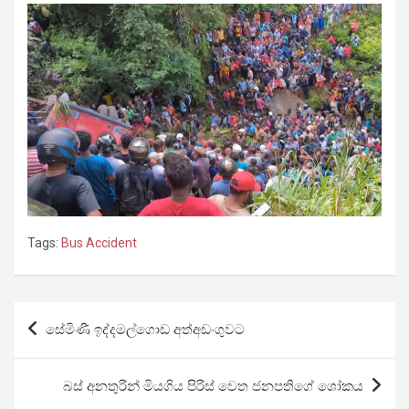
Tags:
Bus Accident
Post
සේමිණී ඉද්දමල්ගොඩ අත්අඩංගුවට
navigation
බස් අනතුරින් මියගිය පිරිස් වෙත ජනපතිගේ ශෝකය