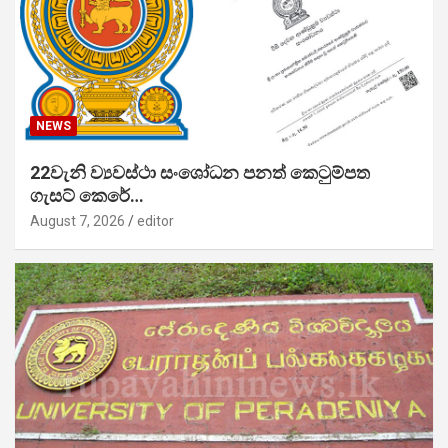
NEWS
22වැනි ව්‍යවස්ථා සංශෝධන පනත් කෙටුම්පත
ගැසට් කෙරේ…
August 7, 2026
editor