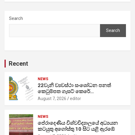
Search
Search
Recent
NEWS
22වැනි ව්‍යවස්ථා සංශෝධන පනත්
කෙටුම්පත ගැසට් කෙරේ…
August 7, 2026
editor
NEWS
පේරාදෙණිය විශ්වවිද්‍යාලයේ අධ්‍යයන
කටයුතු අගෝස්තු 10 සිට යළි ඇරඹේ