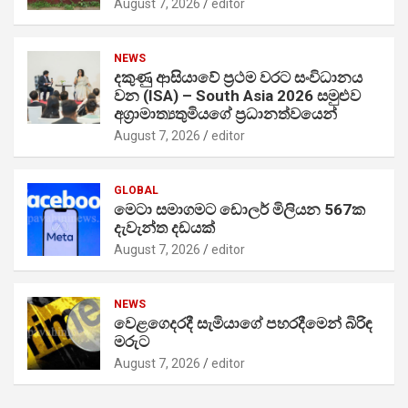
August 7, 2026
editor
NEWS
දකුණු ආසියාවේ ප්‍රථම වරට සංවිධානය
වන (ISA) – South Asia 2026 සමුළුව
අග්‍රාමාත්‍යතුමියගේ ප්‍රධානත්වයෙන්
August 7, 2026
editor
GLOBAL
මෙටා සමාගමට ඩොලර් මිලියන 567ක
දැවැන්ත දඩයක්
August 7, 2026
editor
NEWS
වෙළගෙදරදී සැමියාගේ පහරදීමෙන් බිරිඳ
මරුට
August 7, 2026
editor