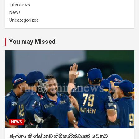
Interviews
News
Uncategorized
You may Missed
NEWS
ජැෆ්නා කිංග්ස් නව හිමිකාරීත්වයක් යටතට