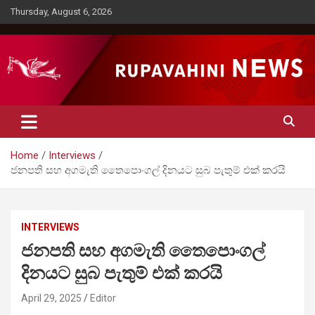
Skip
Thursday, August 6, 2026
to
content
Rupavahini News
Home
Interviews
ජනපති සහ අගමැති තෛපොංගල් දිනයට සුබ පැතුම් එක් කරයි
INTERVIEWS
ජනපති සහ අගමැති තෛපොංගල්
දිනයට සුබ පැතුම් එක් කරයි
April 29, 2025
Editor