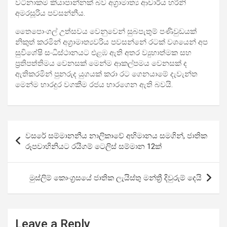
වටිනාකම කියාපාන්නක් බව අග්‍රාමාත්‍ය ආචාර්ය හරිනි
අමරසූරිය පවසන්නීය.
තෛපොංගල් උත්සවය වෙනුවෙන් සුබපැතුම් පණිවුඩයක්
නිකුත් කරමින් අග්‍රාමාත්‍යවරිය පවසන්නේ රටක් වශයෙන් අප
සුවිශේෂි සංධිස්ථානයට එළඹ ඇති අතර ව්‍යුහාත්මක සහ
ප්‍රතිපත්තිමය වෙනසක් මෙන්ම ආකල්පමය වෙනසක් ද
ඇතිකරමින් පුනරුද යුගයක් කරා රට ගෙනයාමේ දැවැන්ත
මෙන්ම භාරදුර වගකීම රජය භාරගෙන ඇති බවයි.
Post
වසරේ සම්මානනීය නාලිකාවේ අභිමානය සමගින්, ජාතික
navigation
රූපවාහිනියට රයිගම් ටෙලිස් සම්මාන 12ක්
මුස්ලිම් කොංග්‍රසයේ ජාතික ලැයිස්තු මන්ත්‍රී දිවුරුම් දෙයි
Leave a Reply