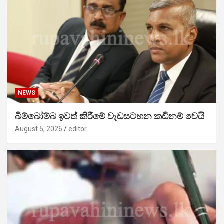
NEWS
බිම්බෝම්බ ඉවත් කිරීමේ වැඩසටහන කඩිනම් වෙයි
August 5, 2026
editor