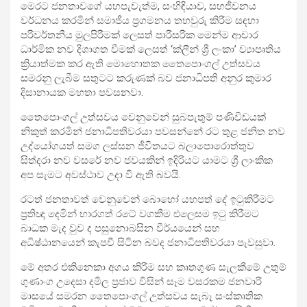
මෙරට ජනතාවගේ යහපැවැත්ම, සංහිඳියාව, සහජීවනය
වර්ධනය කරමින් සමාජීය ප්‍රගමනය තහවුරු කිරීම සඳහා
පරිවර්තනීය මුලපිරීමක් ලෙසත් පාරිසරික මෙන්ම ආචාර
ධාර්මික නව දිශාගත වීමක් ලෙසත්
‘ක්ලීන් ශ්‍රී ලංකා’ ව්‍යාපෘතිය
ක්‍රියාත්මක කර ඇති මොහොතක තෛපොංගල් උත්සවය
සමරනු ලැබීම සතුටට කරුණක් බව ජනාධිපති අනුර කුමාර
දිසානායක මහතා පවසනවා.
තෛපොංගල් උත්සවය වෙනුවෙන් සුබපැතුම් පණිවිඩයක්
නිකුත් කරමින් ජනාධිපතිවරයා පවසන්නේ රට තුළ ජනිත නව
උද්යෝගයත් සමග ලස්සන ජීවිතයට බලාපොරොත්තුව
සිත්දරා නව වසරේ නව ජවයකින් ඉදිරියට යාමට ශ්‍රී ලාංකික
අප සැමට අවස්ථාව උදා වී ඇති බවයි.
රටත් ජනතාවත් වෙනුවෙන් බොහෝ යහපත් දේ ඉටුකිරීමට
ප්‍රතිඥා දෙමින් භාරගත් රටේ වගකීම එලෙසම ඉටු කිරීමට
බාධක මැද වුව ද පසුනොබසින වීර්යයෙන් සහ
අධිෂ්ඨානයෙන් කැපවී සිටින බවද ජනාධිපතිවරයා පැවසුවා.
මේ අතර එකිනෙකා අගය කිරීම සහ කෘතගුණ සැලකීමේ උතුම්
ගුණාංග උදෙසා දමිල ප්‍රජාව විසින් සෑම වසරකම ජනවාරි
මාසයේ සමරන තෛපොංගල් උත්සවය සැබෑ සංස්කෘතික