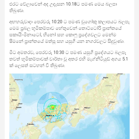
එරට වේලාවෙන් අද උදෑසන 10.18ට පමණ මෙය බලපා
තිබුණා.
අඟහරුවාදා පෙරවරු 10:20 ට පමණ චුගෝකු කලාපයට බලපෑ
මෙම ප්‍රබල භූමිකම්පාව හේතුවෙන් තොට්ටෝරි ප්‍රාන්තයේ
සකායි-මිනාටෝ, හිනෝ සහ කොෆු ප්‍රදේශවලට මෙන්ම
ෂිමනේ ප්‍රාන්තයේ මත්සූ සහ යසුගි යන නගරවලට සිදුවුණා.
මීට අමතරව, පෙරවරු 10:30 ට පමණ යසුගි ප්‍රදේශයට බලපෑ
තවත් භූමිකම්පාවක් වාර්තා වූ අතර එහි මැග්නිටියුඩ් අගය 5.1
ක් ලෙසත් සටහන් වී තිබුණා.