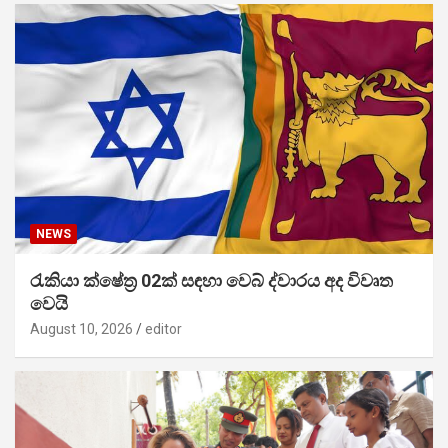
NEWS
රැකියා ක්ෂේත්‍ර 02ක් සඳහා වෙබ් ද්වාරය අද විවෘත
වෙයි
August 10, 2026
editor