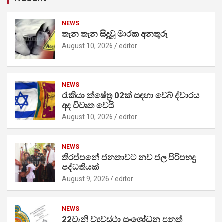
NEWS
තැන තැන සිදුවූ මාරක අනතුරු
August 10, 2026
editor
NEWS
රැකියා ක්ෂේත්‍ර 02ක් සඳහා වෙබ් ද්වාරය
අද විවෘත වෙයි
August 10, 2026
editor
NEWS
තිරප්පනේ ජනතාවට නව ජල පිරිපහදු
පද්ධතියක්
August 9, 2026
editor
NEWS
22වැනි ව්‍යවස්ථා සංශෝධන පනත්