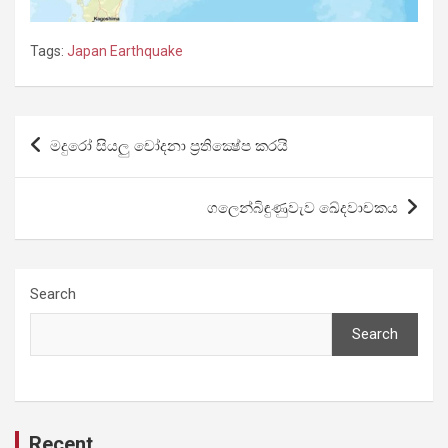
Tags:
Japan Earthquake
Post
මදුරෝ සියලු චෝදනා ප්‍රතික්‍ෂේප කරයි
navigation
ගලෙන්බිඳුණුවැව ඛේදවාචකය
Search
Search
Recent