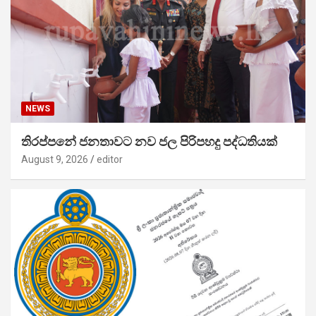
NEWS
තිරප්පනේ ජනතාවට නව ජල පිරිපහදු පද්ධතියක්
August 9, 2026
editor