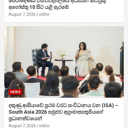
පේරාදෙණිය විශ්වවිද්‍යාලයේ අධ්‍යයන කටයුතු
අගෝස්තු 10 සිට යළි ඇරඹේ
August 7, 2026
editor
NEWS
දකුණු ආසියාවේ ප්‍රථම වරට සංවිධානය වන (ISA) –
South Asia 2026 සමුළුව අග්‍රාමාත්‍යතුමියගේ
ප්‍රධානත්වයෙන්
August 7, 2026
editor