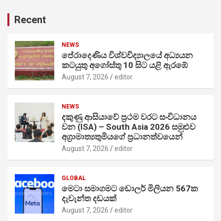
Recent
NEWS
පේරාදෙණිය විශ්වවිද්‍යාලයේ අධ්‍යයන
කටයුතු අගෝස්තු 10 සිට යළි ඇරඹේ
August 7, 2026
editor
NEWS
දකුණු ආසියාවේ ප්‍රථම වරට සංවිධානය
වන (ISA) – South Asia 2026 සමුළුව
අග්‍රාමාත්‍යතුමියගේ ප්‍රධානත්වයෙන්
August 7, 2026
editor
GLOBAL
මෙටා සමාගමට ඩොලර් මිලියන 567ක
දැවැන්ත දඩයක්
August 7, 2026
editor