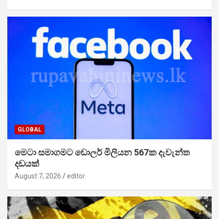
GLOBAL
මෙටා සමාගමට ඩොලර් මිලියන 567ක දැවැන්ත
දඩයක්
August 7, 2026
editor