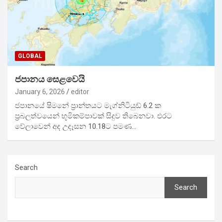
GLOBAL
ජපානය සෙළවෙයි
January 6, 2026
editor
ජපානයේ ෂිමනේ ප්‍රාන්තයට මැග්නිටියුඩ් 6.2 ක
ප්‍රබලත්වයෙන් භූමිකම්පාවක් සිදුව තිබෙනවා. එරට
වේලාවෙන් අද උදෑසන 10.18ට පමණ…
Search
Search