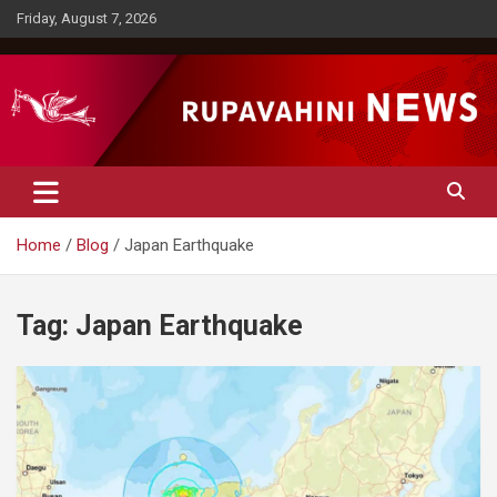
Skip
Friday, August 7, 2026
to
content
Rupavahini News
Home
Blog
Japan Earthquake
Tag:
Japan Earthquake