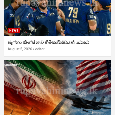
NEWS
ජැෆ්නා කිංග්ස් නව හිමිකාරීත්වයක් යටතට
August 5, 2026
editor