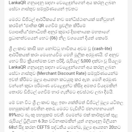
LankaQR ගනුදෙනු සඳහා වෙළෙඳුන්ගෙන් අය කරනු ලබන
සේවා ගාස්තුව සම්පූර්ණයෙන් ඉවතට
මෙරට ඩිජිටල් ආර්ථිකයේ නව සන්ධිස්ථානයක් සනිටුහන්
කරමින් “ජාතික QR ගෙවීම් ප්‍රචලිත කිරීමේ
ව්‍යාපෘතිය”ජනාධිපති අනුර කුමාර දිසානායක මහතාගේ
ප්‍රධානත්වයෙන් හෙට (06) නිල වශයෙන් දියත් කෙරේ.
ශ්‍රී ලංකාව කාසි සහ නෝට්ටු භාවිතය අවම වූ (cash-lite)
ආර්ථිකයක් කරා මෙහෙයවීම මෙහි මූලික අරමුණයි. ඒ අනුව
හෙට සිට ක්‍රියාත්මක වන පරිදි, රුපියල් 5,000 දක්වා වූ සියලුම
LankaQR ගනුදෙනු සඳහා වෙළෙඳුන්ගෙන් අය කරනු ලබන
සේවා ගාස්තුව (Merchant Discount Rate) සම්පූර්ණයෙන්ම
ඉවත් කිරීමට මූල්‍ය ආයතන කටයුතු කර ඇත. මෙහි අරමුණ
වන්නේ කුඩා පරිමාණ වෙළෙඳුන්ට කිසිදු අමතර වියදමකින්
තොරව ඩිජිටල් ගෙවීම් භාර ගැනීමට අවස්ථාව ලබා දීමයි.
මේ වන විට ශ්‍රී ලංකාව තුළ ඉතා ශක්තිමත් ඩිජිටල් මූල්‍ය යටිතල
පහසුකමක් පවතින අතර, මෙරට වැඩිහිටි ජනගහනයෙන්
89%කට බැංකු පහසුකම් පවතී. එමෙන්ම එක් කාර්තුවක් තුළ
රුපියල් ට්‍රිලියන 6.3ක වටිනාකමකින් යුත් ගනුදෙනු මිලියන
68ක් සිදු කරන CEFTS පද්ධතිය මෙන්ම, මූල්‍ය ආයතන 20කට