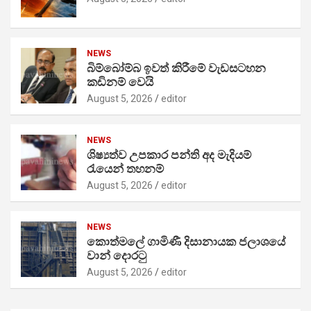
NEWS
බිම්බෝම්බ ඉවත් කිරීමේ වැඩසටහන
කඩිනම් වෙයි
August 5, 2026
editor
NEWS
ශිෂ්‍යත්ව උපකාර පන්ති අද මැදියම්
රැයෙන් තහනම්
August 5, 2026
editor
NEWS
කොත්මලේ ගාමිණී දිසානායක ජලාශයේ
වාන් දොරටු
August 5, 2026
editor