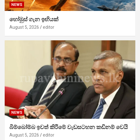
NEWS
හෝමුස් ගැන ඉඟියක්
August 5, 2026
editor
NEWS
බිම්බෝම්බ ඉවත් කිරීමේ වැඩසටහන කඩිනම් වෙයි
August 5, 2026
editor