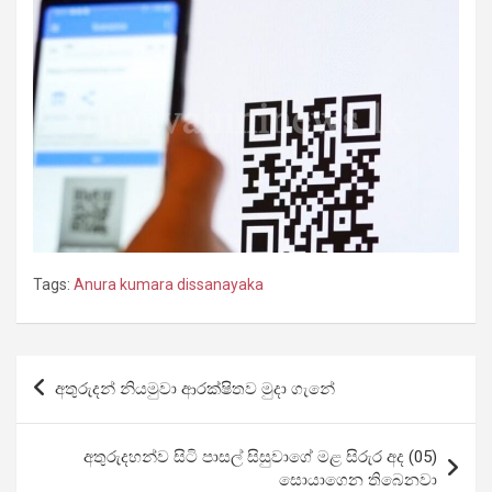
Tags:
Anura kumara dissanayaka
Post
අතුරුදන් නියමුවා ආරක්ෂිතව මුදා ගැනේ
navigation
අතුරුදහන්ව සිටි පාසල් සිසුවාගේ මළ සිරුර අද (05)
සොයාගෙන තිබෙනවා