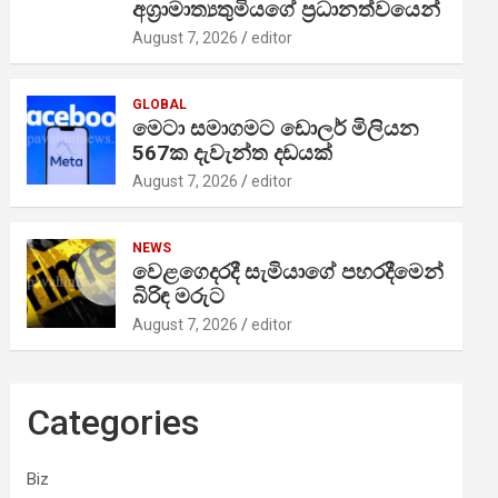
අග්‍රාමාත්‍යතුමියගේ ප්‍රධානත්වයෙන්
August 7, 2026
editor
GLOBAL
මෙටා සමාගමට ඩොලර් මිලියන
567ක දැවැන්ත දඩයක්
August 7, 2026
editor
NEWS
වෙළගෙදරදී සැමියාගේ පහරදීමෙන්
බිරිඳ මරුට
August 7, 2026
editor
Categories
Biz