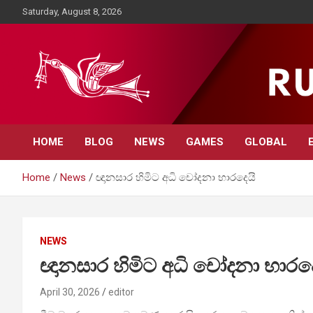
Skip
Saturday, August 8, 2026
to
content
Rupavahini News
HOME
BLOG
NEWS
GAMES
GLOBAL
Home
News
ඥානසාර හිමිට අධි චෝදනා භාරදෙයි
NEWS
ඥානසාර හිමිට අධි චෝදනා භාරද
April 30, 2026
editor