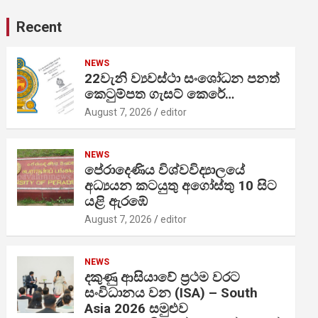
Recent
NEWS
22වැනි ව්‍යවස්ථා සංශෝධන පනත්
කෙටුම්පත ගැසට් කෙරේ…
August 7, 2026
editor
NEWS
පේරාදෙණිය විශ්වවිද්‍යාලයේ
අධ්‍යයන කටයුතු අගෝස්තු 10 සිට
යළි ඇරඹේ
August 7, 2026
editor
NEWS
දකුණු ආසියාවේ ප්‍රථම වරට
සංවිධානය වන (ISA) – South
Asia 2026 සමුළුව