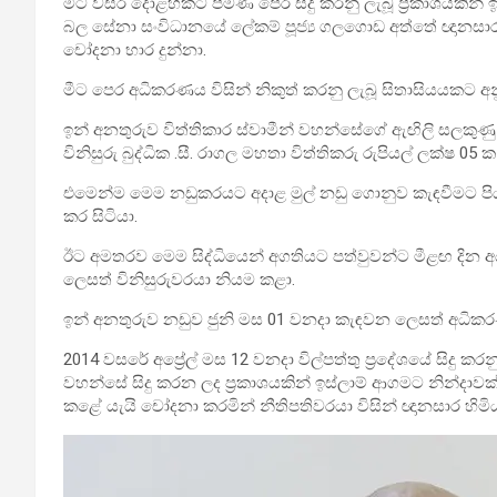
මීට වසර දොළහකට පමණ පෙර සිදු කරනු ලැබූ ප්‍රකාශයකින් ඉ
බල සේනා සංවිධානයේ ලේකම් පූජ්‍ය ගලගොඩ අත්තේ ඥානසා
චෝදනා භාර දුන්නා.
මීට පෙර අධිකරණය විසින් නිකුත් කරනු ලැබූ සිතාසියයකට අ
ඉන් අනතුරුව විත්තිකාර ස්වාමීන් වහන්සේගේ ඇඟිලි සල
විනිසුරු බුද්ධික .සී. රාගල මහතා විත්තිකරු රුපියල් ලක්ෂ 0
එමෙන්ම මෙම නඩුකරයට අදාළ මුල් නඩු ගොනුව කැඳවීමට පි
කර සිටියා.
ඊට අමතරව මෙම සිද්ධියෙන් අගතියට පත්වුවන්ට මීළඟ දින අ
ලෙසත් විනිසුරුවරයා නියම කළා.
ඉන් අනතුරුව නඩුව ජුනි මස 01 වනදා කැඳවන ලෙසත් අධික
2014 වසරේ අප්‍රේල් මස 12 වනදා විල්පත්තු ප්‍රදේශයේ සිදු කරන
වහන්සේ සිදු කරන ලද ප්‍රකාශයකින් ඉස්ලාම් ආගමට නින්දාවක් 
කළේ යැයි චෝදනා කරමින් නීතිපතිවරයා විසින් ඥානසාර හි