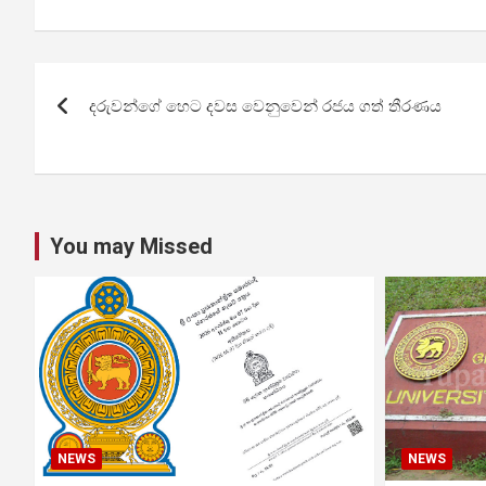
Post
දරුවන්ගේ හෙට දවස වෙනුවෙන් රජය ගත් තීරණය
navigation
You may Missed
NEWS
NEWS