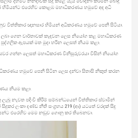
ස්ලාම් දහමට නින්දාවක් සිදු කළේ යැයි චෝදනා කරමින් බොදු
ර හිමියන්ට එරෙහිව කොළඹ මහාධිකරණය හමුවේ අද අධි
නුව විත්තිකාර ඥානසාර හිමියන් අධිකරණය හමුවේ පෙනී සිටියා.
කුණු ලබා ගෙන වාර්තාවක් කැඳවන ලෙස නියෝග කළ මහාධිකරණ
5 ක පුද්ගලික ඇපයක් මත මුදා හරින ලෙසත් නියම කළා.
යවර ගන්න ලෙසත් මහාධිකරණ විනිසුරුවරයා විසින් නියෝග
ධිකරණය හමුවේ පෙනී සිටින ලෙස දන්වා සිතාසි නිකුත් කරන
රණය නියම කළා.
ු ලැබූ නැවත පදිංචි කිරීම් සම්බන්ධයෙන් විත්තිකාර ස්වාමීන්
සිදුකර ලංකා දණ්ඩ නීති සංග්‍රහය 219 (ආ) යටතේ වරදක් සිදු
මියන්ට එරෙහිව මෙම නඩුව ගොනු කර තිබෙනවා.