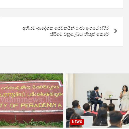
අනියම්-ආදේශක සේවකයින් රාජ්‍ය අංශයේ ස්ථිර
කිරීමේ චක්‍රලේඛය නිකුත් කෙරේ
NEWS