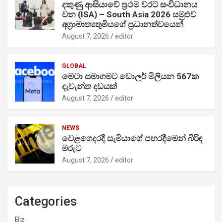
දකුණු ආසියාවේ ප්‍රථම වරට සංවිධානය
වන (ISA) – South Asia 2026 සමුළුව
අග්‍රාමාත්‍යතුමියගේ ප්‍රධානත්වයෙන්
August 7, 2026
editor
GLOBAL
මෙටා සමාගමට ඩොලර් මිලියන 567ක
දැවැන්ත දඩයක්
August 7, 2026
editor
NEWS
වෙළගෙදරදී සැමියාගේ පහරදීමෙන් බිරිඳ
මරුට
August 7, 2026
editor
Categories
Biz