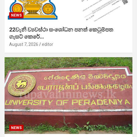
NEWS
22වැනි ව්‍යවස්ථා සංශෝධන පනත් කෙටුම්පත
ගැසට් කෙරේ…
August 7, 2026
editor
NEWS