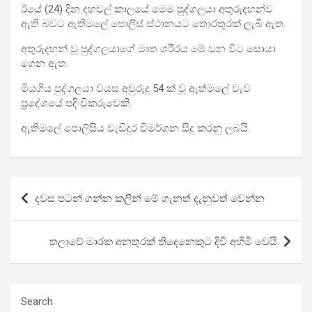
ඊයේ (24) දින දහවල් කාලයේ මෙම පුද්ගලයා අතුරුදහන්ව
ඇති බවට ඇතිමලේ පොලිස් ස්ථානයට තොරතුරක් ලැබී ඇත.
අතුරුදහන් වූ පුද්ගලයාගේ මෘත ශරීරය මේ වන විට සොයා
ගෙන ඇත.
මියගිය පුද්ගලයා වයස අවුරුදු‍ 54 ක් වූ ඇත්මලේ වැව
ප්‍රදේශයේ පදිංචිකරුවෙකි.
ඇතිමලේ පොලිසිය වැඩිදුර විමර්ශන සිදු කරනු ලබයි.
Post
දවස පටන් ගන්න කලින් මේ ගැනත් දැනුවත් වෙන්න
navigation
තලාවේ මාරක අනතුරක් තිදෙනෙකුට දිවි අහිමි වෙයි
Search