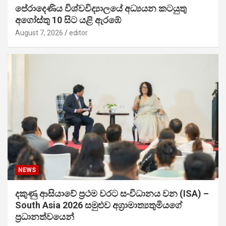
පේරාදෙණිය විශ්වවිද්‍යාලයේ අධ්‍යයන කටයුතු
අගෝස්තු 10 සිට යළි ඇරඹේ
August 7, 2026
editor
NEWS
දකුණු ආසියාවේ ප්‍රථම වරට සංවිධානය වන (ISA) –
South Asia 2026 සමුළුව අග්‍රාමාත්‍යතුමියගේ
ප්‍රධානත්වයෙන්