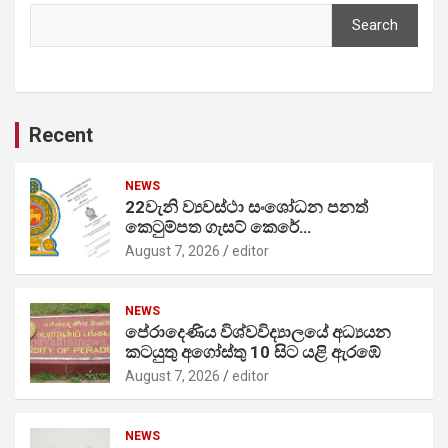
Search
Recent
NEWS
22වැනි ව්‍යවස්ථා සංශෝධන පනත්
කෙටුම්පත ගැසට් කෙරේ…
August 7, 2026
editor
NEWS
පේරාදෙණිය විශ්වවිද්‍යාලයේ අධ්‍යයන
කටයුතු අගෝස්තු 10 සිට යළි ඇරඹේ
August 7, 2026
editor
NEWS