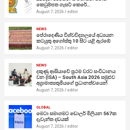
කෙටුම්පත ගැසට් කෙරේ…
August 7, 2026
editor
NEWS
පේරාදෙණිය විශ්වවිද්‍යාලයේ අධ්‍යයන
කටයුතු අගෝස්තු 10 සිට යළි ඇරඹේ
August 7, 2026
editor
NEWS
දකුණු ආසියාවේ ප්‍රථම වරට සංවිධානය
වන (ISA) – South Asia 2026 සමුළුව
අග්‍රාමාත්‍යතුමියගේ ප්‍රධානත්වයෙන්
August 7, 2026
editor
GLOBAL
මෙටා සමාගමට ඩොලර් මිලියන 567ක
දැවැන්ත දඩයක්
August 7, 2026
editor