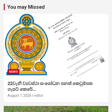
You may Missed
NEWS
22වැනි ව්‍යවස්ථා සංශෝධන පනත් කෙටුම්පත
ගැසට් කෙරේ…
August 7, 2026
editor