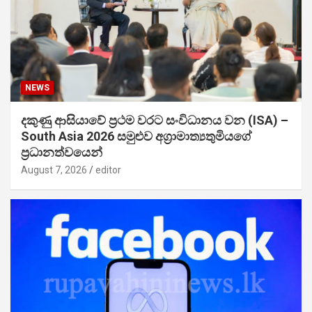
NEWS
දකුණු ආසියාවේ ප්‍රථම වරට සංවිධානය වන (ISA) –
South Asia 2026 සමුළුව අග්‍රාමාත්‍යතුමියගේ
ප්‍රධානත්වයෙන්
August 7, 2026
editor