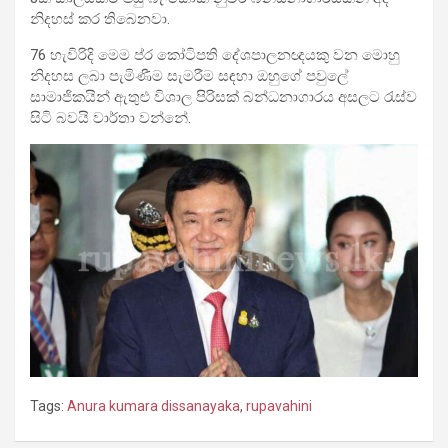
නිදහස් කර තිබෙනවා.
76 හැවිරිදි මෙම ප්ර කෝටිපති දේශපාලනඥයකු වන මොහු
නිදහස ලබා පැමිණීම සැමරීම සඳහා ඔහුගේ පවුලේ
සාමාජිකයින් ඇතුළු විශාල පිරිසක් බන්ධනාගාරය අසලට රැස්ව
සිටි බවයි වාර්තා වන්නේ.
Tags:
Anura kumara dissanayaka
,
rupavahini