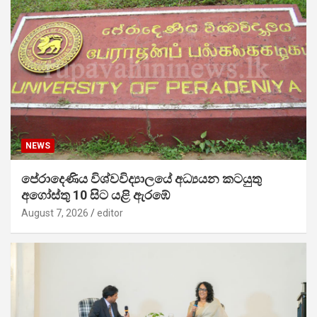
NEWS
පේරාදෙණිය විශ්වවිද්‍යාලයේ අධ්‍යයන කටයුතු
අගෝස්තු 10 සිට යළි ඇරඹේ
August 7, 2026
editor