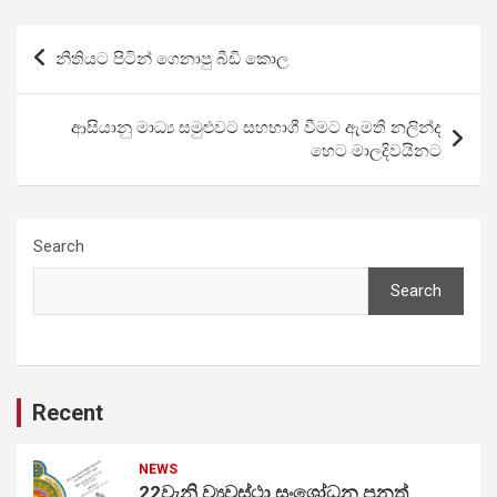
Post
නීතියට පිටින් ගෙනාපු බීඩි කොල
navigation
ආසියානු මාධ්‍ය සමුළුවට සහභාගී වීමට ඇමති නලින්ද
හෙට මාලදිවයිනට
Search
Search
Recent
NEWS
22වැනි ව්‍යවස්ථා සංශෝධන පනත්