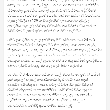
කොළඹ මධ්‍යම තැපැල් හුවමාරුවට අමතරව රටේ කේන්ද්‍රිය
ස්ථානවල ප්‍රාදේශීය තැපැල් හුවමාරු මධ්‍යස්ථාන ඉදිකිරීමේ
වැඩසටහන යටතේ ප්‍රථමයෙන්ම ආරමිභ කරන මධ්‍යස්ථානය
රුපියල් මිලියන 129 ක වියදමකින් ඉදිකෙරෙන දඹුල්ල
ප්‍රාදේශීය තැපැල් හුවමාරු මධ්‍යස්ථානය බවත් මෙය ජාතික
මට්ටමින් වැදගත් අවස්ථාවක් වන බව ද පැවසීය.
මෙම ප්‍රාදේශීය තැපැල් හුවමාරු මධ්‍යස්ථානය පැය 24 පුරා
ක්‍රියාක්මක බවත් මෙතැන් සිට මහනුවර, පොලොන්නරුව,
ත්‍රිකුණාමලය, මඩකළපුව ආදි විශාල ප්‍රදේශයක තැපැල් භාණ්ඩ
හුවමාරුව සඳහා ප්‍රධාන මධ්‍යස්ථානයක් බවට පත්වන බව ද
කොළඹ මධ්‍යම තැපැල් හුවමාරුවේ බර අඩු කරමින් ප්‍රාදේශීයව
බෙදාහැරීමේ කටයුතු සිදු කළ හැකි බව ද පැවසීය.
අද වන විට 4000 කට අධික තැපැල් මධ්‍යස්ථාන ප්‍රමාණයකින්
යුත් තැපැල් තැපැල් දෙපාර්තමෙන්තුව රටේ අනෙකුත්
දෙපාර්තමේන්තු සහ ආයතනවලට වඩා රට පුරා විහිදුණු
විධිමත් ජාලයක් සහිත ශක්තිමත් සේවාවක් බවද පසුගිය
සමයේ ලෝකය සමඟ ගමන් කිරීමට සැලසුමක් නොතිබූ
බැවින් තැපෑල ජනතාවගෙන් ඈත්ළවීමට ලක් වු බව
අමාත්‍යවරයා මෙහිදී අවධාරණය කරන ලදි.