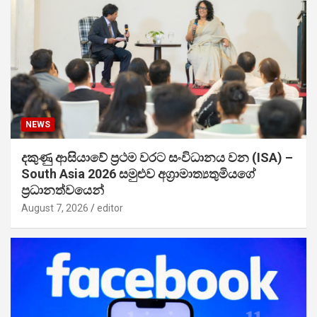
NEWS
දකුණු ආසියාවේ ප්‍රථම වරට සංවිධානය වන (ISA) –
South Asia 2026 සමුළුව අග්‍රාමාත්‍යතුමියගේ
ප්‍රධානත්වයෙන්
August 7, 2026
editor