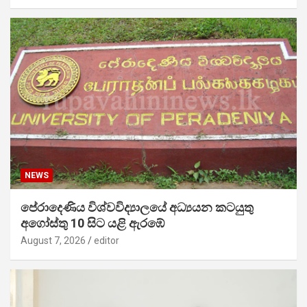
NEWS
පේරාදෙණිය විශ්වවිද්‍යාලයේ අධ්‍යයන කටයුතු
අගෝස්තු 10 සිට යළි ඇරඹේ
August 7, 2026
editor