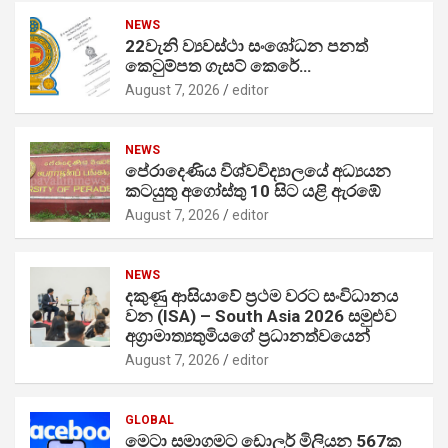
NEWS
22වැනි ව්‍යවස්ථා සංශෝධන පනත්
කෙටුම්පත ගැසට් කෙරේ…
August 7, 2026
editor
NEWS
පේරාදෙණිය විශ්වවිද්‍යාලයේ අධ්‍යයන
කටයුතු අගෝස්තු 10 සිට යළි ඇරඹේ
August 7, 2026
editor
NEWS
දකුණු ආසියාවේ ප්‍රථම වරට සංවිධානය
වන (ISA) – South Asia 2026 සමුළුව
අග්‍රාමාත්‍යතුමියගේ ප්‍රධානත්වයෙන්
August 7, 2026
editor
GLOBAL
මෙටා සමාගමට ඩොලර් මිලියන 567ක