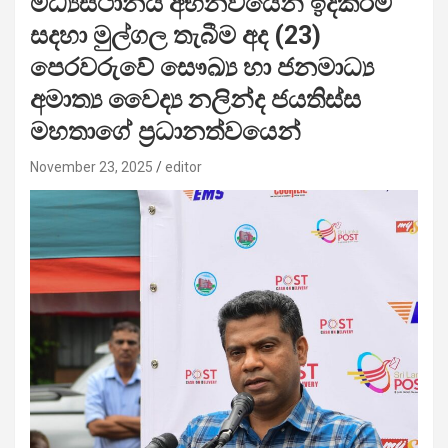
මධ්‍යස්ථානය අභිනවයෙන් ඉදිකිරීම
සදහා මුල්ගල තැබීම අද (23)
පෙරවරුවේ සෞඛ්‍ය හා ජනමාධ්‍ය
අමාත්‍ය වෛද්‍ය නලින්ද ජයතිස්ස
මහතාගේ ප්‍රධානත්වයෙන්
November 23, 2025
editor