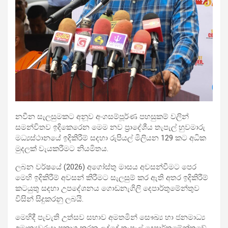
නවීන සැලසුමකට අනූව අංගසම්පූර්ණ පහසුකම් වලින්
සමන්විතව ඉදිකෙරෙන මෙම නව ප්‍රාදේශීය තැපැල් හුවමාරු
මධ්‍යස්ථානයේ ඉදිකිරීම් සදහා රුපියල් මිලියන 129 කට අධික
මුදලක් වැයකරීමට නියමිතය.
ලබන වර්ෂයේ (2026) අගෝස්තු මාසය අවසන්වීමට පෙර
මෙහි ඉදිකිරීම් අවසන් කිරීමට සැලසුම් කර ඇති අතර ඉදිකිරීම්
කටයුතු සදහා උපදේශනය ගොඩනැගිලි දෙපාර්තුමේන්තුව
විසින් සිදුකරනු ලබයි.
මෙහිදී පැවැති උත්සව සභාව අමතමින් සෞඛ්‍ය හා ජනමාධ්‍ය
අමාත්‍යවරයා ප්‍රකාශ කරන ලද්දේ තැපැල් දෙපාර්තමේන්තුවේ