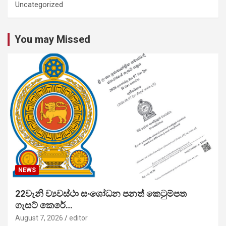
Uncategorized
You may Missed
NEWS
22වැනි ව්‍යවස්ථා සංශෝධන පනත් කෙටුම්පත
ගැසට් කෙරේ…
August 7, 2026
editor