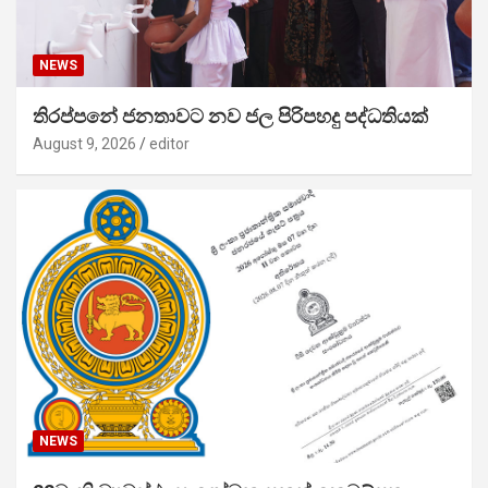
NEWS
තිරප්පනේ ජනතාවට නව ජල පිරිපහදු පද්ධතියක්
August 9, 2026
editor
NEWS