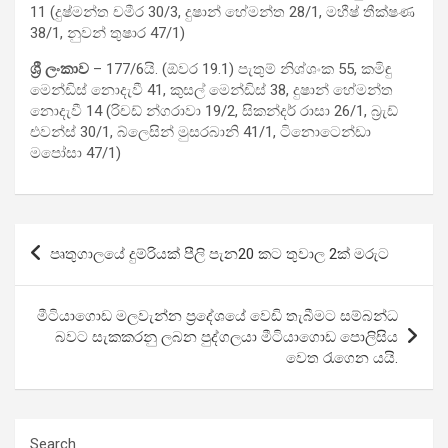
11 (දුෂ්මන්ත චමීර 30/3, දුෂාන් හේමන්ත 28/1, මහීෂ් තීක්ෂණ
38/1, නුවන් තුෂාර 47/1)
ශ්‍රී ලංකාව
– 177/6යි. (ඕවර 19.1) පැතුම් නිශ්ශංක 55, කමිඳු
මෙන්ඩිස් නොදැවී 41, කුසල් මෙන්ඩිස් 38, දුෂාන් හේමන්ත
නොදැවී 14 (රිචඩ් න්ගරාවා 19/2, සික­න්දර් රාසා 26/1, බ්‍රැඩ්
එවන්ස් 30/1, බ්ලෙසින් මුස­ර­බානි 41/1, ටිනො­ටෙන්ඩා
මපෝසා 47/1)
Post
පෘතුගාලයේ දුම්රියක් පීලි පැන20 කට තුවාල 2ක් මරුට
navigation
මීටියාගොඩ මලවැන්න ප්‍රදේශයේ වෙඩි තැබීමට සම්බන්ධ
බවට සැකකරනු ලබන පුද්ගලයා මීටියාගොඩ පොලිසිය
වෙත රැගෙන යයි.
Search