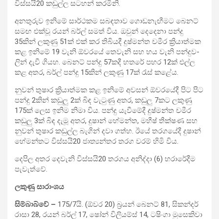
විස්සයි20 කඩුල්ල සට­හන් කර­මිනි.
අන­තු­රුව ඉනිමේ සාර්ථ­කම සබ­ඳ­තාව ගොඩ­නැ­ඟී­මට බෙනට්
සමඟ එක්වූ රයන් බර්ල් සමත් විය. ඔවුන් දෙදෙනා පන්දු
35කින් ලකුණු 51ක් එක් කර තිබි­යදී දුෂ්මන්ත චමීර ක්‍රියා­ත්මක
කළ ඉනිමේ 19 වැනි ඕව­රයේ තෙවැනි සහ හය වැනි පන්දු­ව­
ලින් දැවී ගියහ. බෙනට් පන්දු 57කදී හතරේ පහර 12ක් එල්ල
කළ අතර, බර්ල් පන්දු 15කින් ලකුණු 17ක් රැස් කළේය.
නුවන් තුෂාර ක්‍රියා­ත්මක කළ ඉනිමේ අව­සන් ඕව­ර­යේදී පිට පිට
පන්දු 2කින් කඩුලු 2ක් බිඳ වැටුණු අතර, කඩුලු 7කට ලකුණු
175ක් ලෙස ඉනිම නිමා විය. පන්දු යැවී­මේදී දුෂ්මන්ත චමීර
කඩුලු 3ක් බිඳ දැමූ අතර, දුෂාන් හේමන්ත, මහීෂ් තීක්ෂණ සහ
නුවන් තුෂාර කඩුල්ල බැගින් දවා ගත්හ. ඊයේ තර­ග­යේදී දුෂාන්
හේම­න්තට විස්සයි20 ජාත්‍ය­න්තර තරග වරම් හිමි විය.
දෙපිල අතර දෙවැනි විස්සයි20 තර­ගය අනිද්දා (6) හරා­රේ­දීම
පැවැත්වේ.
ලකුණු සාරාංශය
සිම්බාබ්වේ –
175/7යි. (ඕවර 20) බ්‍රයන් බෙනට් 81, සික­න්දර්
රාසා 28, රයන් බර්ල් 17, ෂෝන් විලි­යම්ස් 14, ටෂිංගා මුසෙ­කිවා