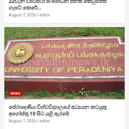
22වැනි ව්‍යවස්ථා සංශෝධන පනත් කෙටුම්පත
ගැසට් කෙරේ…
August 7, 2026
editor
NEWS
පේරාදෙණිය විශ්වවිද්‍යාලයේ අධ්‍යයන කටයුතු
අගෝස්තු 10 සිට යළි ඇරඹේ
August 7, 2026
editor