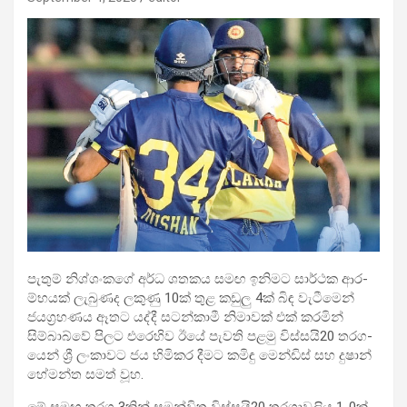
පැතුම් නිශ්ශං­කගේ අර්ධ ශත­කය සමඟ ඉනි­මට සාර්ථක ආර­
ම්භ­යක් ලැබු­ණද ලකුණු 10ක් තුළ කඩුලු 4ක් බිඳ වැටී­මෙන්
ජය­ග්‍ර­හණය ඈතට යද්දී සට­න්කාමී නිමා­වක් එක් කර­මින්
සිම්බාබ්වේ පිලට එරෙ­හිව ඊයේ පැවති පළමු විස්සයි20 තර­ග­
යෙන් ශ්‍රී ලංකා­වට ජය හිමි­කර දීමට කමිඳු මෙන්ඩිස් සහ දුෂාන්
හේමන්ත සමත් වූහ.
මේ සමඟ තරග 3කින් සම­න්විත විස්සයි20 තර­ගා­ව­ලිය 1-0ක්