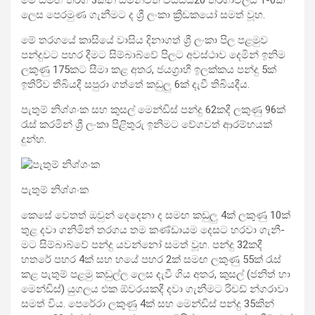
ලෙස පෙර­මුණ ගැනී­මට ද ශ්‍රී ලංකා ක්‍රීඩ­කයෝ සමත් වූහ.
මේ තර­ගයේ කාසියේ වාසිය දිනා­ගත් ශ්‍රී ලංකා පිල පළමුව
පන්දු­වට පහර දීමට සිම්බාබ්වේ පිලට අව­ස්ථාව දෙමින් ඉනිම
ලකුණු 175කට සීමා කළ අතර, ජය­ග්‍රාහී ඉල­ක්කය පන්දු 5ක්
ඉති­රිව තිබි­යදී සපුරා ගත්තේ කඩුලු 6ක් දැවී තිබි­ය­දීය.
පැතුම් නිශ්ශංක සහ කුසල් මෙන්ඩිස් පන්දු 62කදී ලකුණු 96ක්
රැස් කර­මින් ශ්‍රී ලංකා පිළි­තුරු ඉනි­මට වේග­වත් ආර­ම්භ­යක්
දුන්හ.
පැතුම් නිශ්ශංක
කෙසේ වෙතත් ඔවුන් දෙදෙනා ද සමඟ කඩුලු 4ක් ලකුණු 10ක්
තුළ දවා ගනි­මින් තර­ගය තම කණ්ඩා­යම දෙසට හරවා ගැනී­
මට සිම්බාබ්වේ පන්දු යවන්නෝ සමත් වූහ. පන්දු 32කදී
හතරේ පහර 4ක් සහ හයේ පහර 2ක් සමඟ ලකුණු 55ක් රැස්
කළ පැතුම් පළමු කඩුල්ල ලෙස දැවී ගිය අතර, කුසල් (ජනිත් හා
මෙන්ඩිස්) යුග­ලය එක ඕව­ර­ය­කදී දවා ගැනී­මට රිචඩ් න්ගරාවා
සමත් විය. පෙරේරා ලකුණු 4ක් සහ මෙන්ඩිස් පන්දු 35කින්