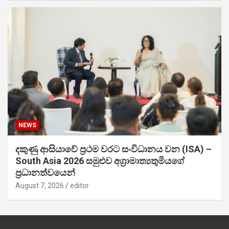
NEWS
දකුණු ආසියාවේ ප්‍රථම වරට සංවිධානය වන (ISA) –
South Asia 2026 සමුළුව අග්‍රාමාත්‍යතුමියගේ
ප්‍රධානත්වයෙන්
August 7, 2026
editor