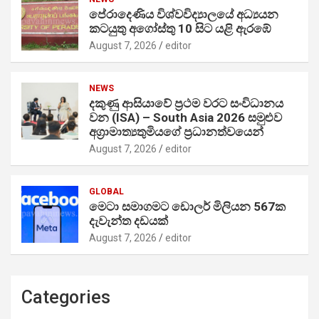
පේරාදෙණිය විශ්වවිද්‍යාලයේ අධ්‍යයන
කටයුතු අගෝස්තු 10 සිට යළි ඇරඹේ
August 7, 2026
editor
NEWS
දකුණු ආසියාවේ ප්‍රථම වරට සංවිධානය
වන (ISA) – South Asia 2026 සමුළුව
අග්‍රාමාත්‍යතුමියගේ ප්‍රධානත්වයෙන්
August 7, 2026
editor
GLOBAL
මෙටා සමාගමට ඩොලර් මිලියන 567ක
දැවැන්ත දඩයක්
August 7, 2026
editor
Categories