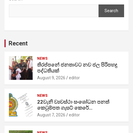
Search
Recent
NEWS
තිරප්පනේ ජනතාවට නව ජල පිරිපහදු
පද්ධතියක්
August 9, 2026
editor
NEWS
22වැනි ව්‍යවස්ථා සංශෝධන පනත්
කෙටුම්පත ගැසට් කෙරේ…
August 7, 2026
editor
NEWS