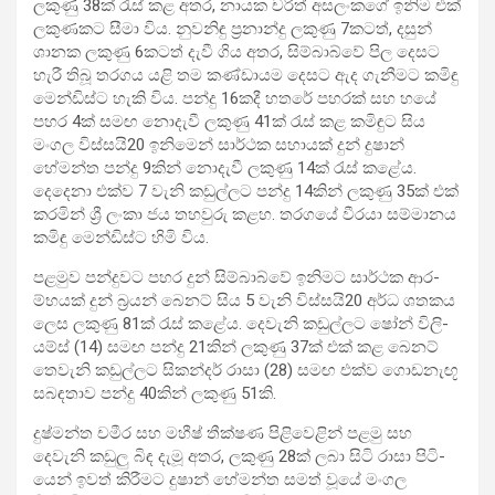
ලකුණු 38ක් රැස් කළ අතර, නායක චරිත් අස­ලං­කගේ ඉනිම එක්
ලකු­ණ­කට සීමා විය. නුව­නිඳු ප්‍රනාන්දු ලකුණු 7කටත්, දසුන්
ශානක ලකුණු 6කටත් දැවී ගිය අතර, සිම්බාබ්වේ පිල දෙසට
හැරී තිබූ තර­ගය යළි තම කණ්ඩා­යම දෙසට ඇද ගැනීමට කමිඳු
මෙන්ඩිස්ට හැකි විය. පන්දු 16කදී හතරේ පහ­රක් සහ හයේ
පහර 4ක් සමඟ නොදැවී ලකුණු 41ක් රැස් කළ කමි­ඳුට සිය
මංගල විස්සයි20 ඉනි­මෙන් සාර්ථක සහා­යක් දුන් දුෂාන්
හේමන්ත පන්දු 9කින් නොදැවී ලකුණු 14ක් රැස් කළේය.
දෙදෙනා එක්ව 7 වැනි කඩු­ල්ලට පන්දු 14කින් ලකුණු 35ක් එක්
කර­මින් ශ්‍රී ලංකා ජය තහ­වුරු කළහ. තර­ගයේ වීරයා සම්මානය
කමිඳු මෙන්ඩිස්ට හිමි විය.
පළ­මුව පන්දු­වට පහර දුන් සිම්බාබ්වේ ඉනි­මට සාර්ථක ආර­
ම්භ­යක් දුන් බ්‍රයන් බෙනට් සිය 5 වැනි විස්සයි20 අර්ධ ශත­කය
ලෙස ලකුණු 81ක් රැස් කළේය. දෙවැනි කඩු­ල්ලට ෂෝන් විලි­
යම්ස් (14) සමඟ පන්දු 21කින් ලකුණු 37ක් එක් කළ බෙනට්
තෙවැනි කඩු­ල්ලට සික­න්දර් රාසා (28) සමඟ එක්ව ගොඩ­නැඟූ
සබ­ඳ­තාව පන්දු 40කින් ලකුණු 51කි.
දුෂ්මන්ත චමීර සහ මහීෂ් තීක්ෂණ පිළි­වෙ­ළින් පළමු සහ
දෙවැනි කඩුලු බිඳ දැමූ අතර, ලකුණු 28ක් ලබා සිටි රාසා පිටි­
යෙන් ඉවත් කිරී­මට දුෂාන් හේමන්ත සමත් වූයේ මංගල