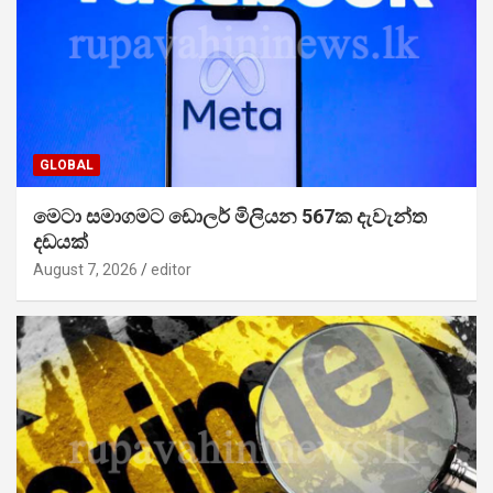
GLOBAL
මෙටා සමාගමට ඩොලර් මිලියන 567ක දැවැන්ත
දඩයක්
August 7, 2026
editor