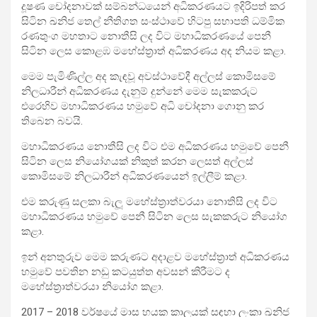
දූෂණ චෝදනාවක් සම්බන්ධයෙන් අධිකරණයට ඉදිරිපත් කර
සිටින ඛනිජ තෙල් නීතිගත සංස්ථාවේ හිටපු සභාපති ධම්මික
රණතුංග මහතාට නොතීසි ලද විට මහාධිකරණයේ පෙනී
සිටින ලෙස කොළඹ මහේස්ත්‍රාත් අධිකරණය අද නියම කළා.
මෙම පැමිණිල්ල අද කැඳවූ අවස්ථාවේදී අල්ලස් කොමිසමේ
නිලධාරීන් අධිකරණය දැනුම් දුන්නේ මෙම සැකකරුට
එරෙහිව මහාධිකරණය හමුවේ අධි චෝදනා ගොනු කර
තිබෙන බවයි.
මහාධිකරණය නොතීසි ලද විට එම අධිකරණය හමුවේ පෙනී
සිටින ලෙස නියෝගයක් නිකුත් කරන ලෙසත් අල්ලස්
කොමිසමේ නිලධාරීන් අධිකරණයෙන් ඉල්ලීම් කළා.
එම කරුණු සලකා බැලූ මහේස්ත්‍රාත්වරයා නොතිසි ලද විට
මහාධිකරණය හමුවේ පෙනී සිටින ලෙස සැකකරුට නියෝග
කළා.
ඉන් අනතුරුව මෙම කරුණට අදාළව මහේස්ත්‍රාත් අධිකරණය
හමුවේ පවතින නඩු කටයුත්ත අවසන් කිරීමට ද
මහේස්ත්‍රාත්වරයා නියෝග කළා.
2017 – 2018 වර්ෂයේ මාස හයක කාලයක් සඳහා ලංකා ඛනිජ