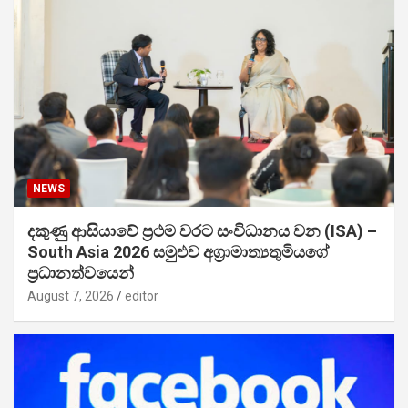
NEWS
දකුණු ආසියාවේ ප්‍රථම වරට සංවිධානය වන (ISA) –
South Asia 2026 සමුළුව අග්‍රාමාත්‍යතුමියගේ
ප්‍රධානත්වයෙන්
August 7, 2026
editor