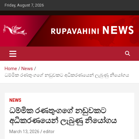
Skip
Friday, August 7, 2026
to
content
Rupavahini News
Home
News
ධම්මික රණතුංගගේ නඩුවකට අධිකරණයෙන් ලැබුණු නියෝගය
NEWS
ධම්මික රණතුංගගේ නඩුවකට
අධිකරණයෙන් ලැබුණු නියෝගය
March 13, 2026
editor