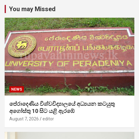
You may Missed
NEWS
පේරාදෙණිය විශ්වවිද්‍යාලයේ අධ්‍යයන කටයුතු
අගෝස්තු 10 සිට යළි ඇරඹේ
August 7, 2026
editor