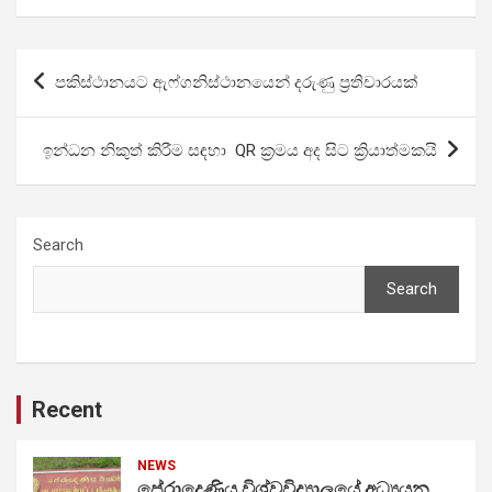
Post
පකිස්ථානයට ඇෆ්ගනිස්ථානයෙන් දරුණු ප්‍රතිචාරයක්
navigation
ඉන්ධන නිකුත් කිරීම සඳහා QR ක්‍රමය අද සිට ක්‍රියාත්මකයි
Search
Search
Recent
NEWS
පේරාදෙණිය විශ්වවිද්‍යාලයේ අධ්‍යයන