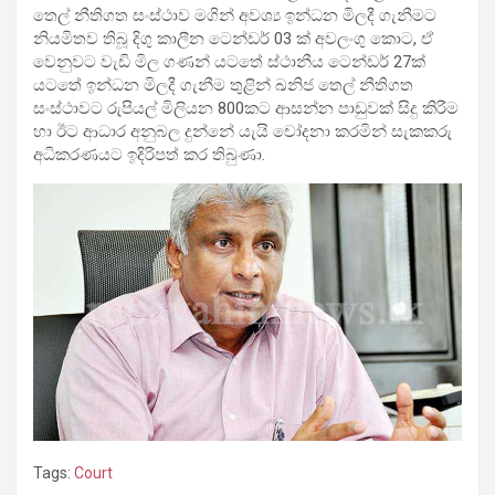
තෙල් නීතිගත සංස්ථාව මගින් අවශ්‍ය ඉන්ධන මිලදී ගැනීමට
නියමිතව තිබූ දිගු කාලීන ටෙන්ඩර් 03 ක් අවලංගු කොට, ඒ
වෙනුවට වැඩි මිල ගණන් යටතේ ස්ථානීය ටෙන්ඩර් 27ක්
යටතේ ඉන්ධන මිලදී ගැනීම තුළින් ඛනිජ තෙල් නීතිගත
සංස්ථාවට රුපියල් මිලියන 800කට ආසන්න පාඩුවක් සිදු කිරීම
හා ඊට ආධාර අනුබල දුන්නේ යැයි චෝදනා කරමින් සැකකරු
අධිකරණයට ඉදිරිපත් කර තිබුණා.
Tags:
Court