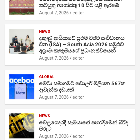
කටයුතු අගෝස්තු 10 සිට යළි ඇරඹේ
August 7, 2026
editor
NEWS
දකුණු ආසියාවේ ප්‍රථම වරට සංවිධානය
වන (ISA) – South Asia 2026 සමුළුව
අග්‍රාමාත්‍යතුමියගේ ප්‍රධානත්වයෙන්
August 7, 2026
editor
GLOBAL
මෙටා සමාගමට ඩොලර් මිලියන 567ක
දැවැන්ත දඩයක්
August 7, 2026
editor
NEWS
වෙළගෙදරදී සැමියාගේ පහරදීමෙන් බිරිඳ
මරුට
August 7, 2026
editor