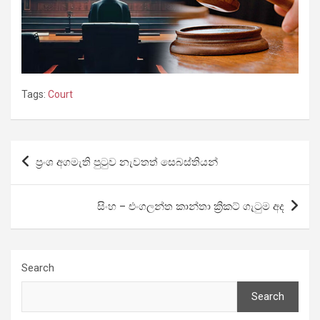
Tags:
Court
Post
ප්‍රංශ අගමැති පුටුව නැවතත් සෙබස්තියන්
navigation
සිංහ – එංගලන්ත කාන්තා ක්‍රිකට් ගැටුම අද
Search
Search