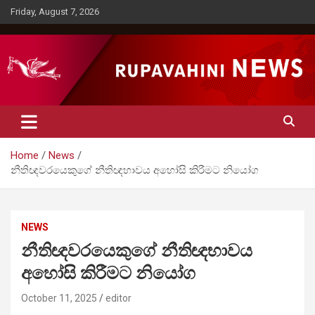
Skip
Friday, August 7, 2026
to
content
Rupavahini News
Home
News
නීතිඥවරයෙකුගේ නීතිඥභාවය අහෝසි කිරීමට නියෝග
NEWS
නීතිඥවරයෙකුගේ නීතිඥභාවය
අහෝසි කිරීමට නියෝග
October 11, 2025
editor