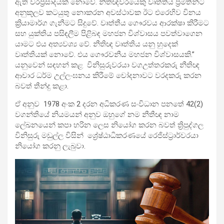
ඇති වරප්‍රසාදයක් නොවේ. නීතිඥවරයෙකු වෘත්තීය ප්‍රමිතීන්ට
අනුකූලව කටයුතු නොකරන අවස්ථාවක ඊට එරෙහිව විනය
ක්‍රියාමාර්ග ගැනීමට සිදුවේ. වෘත්තීය ගෞරවය ආරක්ෂා කිරීමට
සහ යුක්තිය පසිඳලීම පිළිබඳ මහජන විශ්වාසය පවත්වාගෙන
යාමට එය අත්‍යවශ්‍ය වේ. නීතිඥ වෘත්තිය යනු හුදෙක්
වෘත්තියක් නොවේ. එය ගෞරවනීය මහජන විශ්වාසයකි.”
යනුවෙන් සඳහන් කළ විනිසුරුවරයා වගඋත්තරකරු නීතිඥ
ආචාර ධර්ම උල්ලංඝනය කිරීමේ චෝදනාවට වරදකරු කරන
බවත් තීන්දු කළා.
ඒ අනුව 1978 අංක 2 දරන අධිකරණ සංවිධාන පනතේ 42(2)
වගන්තියේ නියමයන් අනුව ඔහුගේ නම නීතීඥ නාම
ලේඛනයෙන් කපා හරින ලෙස නියෝග කරන බවත් ත්‍රිපුද්ගල
විනිසුරු මඩුල්ල විසින් ශ්‍රේෂ්ඨාධිකරණයේ රෙජිස්ට්‍රාර්වරයා
නියෝග කරනු ලැබුවා.