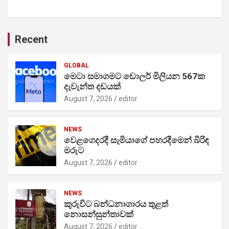
Recent
GLOBAL
මෙටා සමාගමට ඩොලර් මිලියන 567ක
දැවැන්ත දඩයක්
August 7, 2026
editor
NEWS
වෙළගෙදරදී සැමියාගේ පහරදීමෙන් බිරිඳ
මරුට
August 7, 2026
editor
NEWS
කුරුවිට බන්ධනාගාරය තුළත්
නොසන්සුන්තාවක්
August 7, 2026
editor