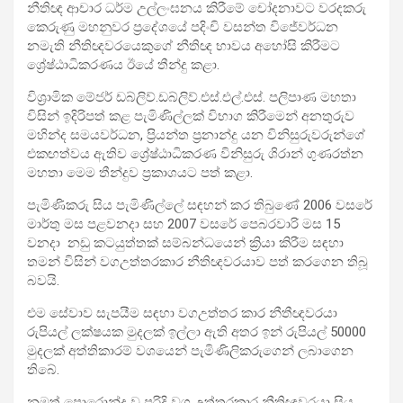
නීතිඥ ආචාර ධර්ම උල්ලංඝනය කිරීමේ චෝදනාවට වරදකරු
කෙරුණු මහනුවර ප්‍රදේශයේ පදිංචි වසන්ත විජේවර්ධන
නමැති නීතිඥවරයෙකුගේ නීතිඥ භාවය අහෝසි කිරීමට
ශ්‍රේෂ්ඨාධිකරණය ඊයේ තීන්දු කළා.
විශ්‍රාමික මේජර් ඩබ්ලිව්.ඩබ්ලිව්.එස්.එල්.එස්. පලිපාණ මහතා
විසින් ඉදිරිපත් කළ පැමිණිල්ලක් විභාග කිරීමෙන් අනතුරුව
මහින්ද සමයවර්ධන, ප්‍රියන්ත ප්‍රනාන්දු යන විනිසුරුවරුන්ගේ
එකඟත්වය ඇතිව ශ්‍රේෂ්ඨාධිකරණ විනිසුරු ශිරාන් ගුණරත්න
මහතා මෙම තීන්දුව ප්‍රකාශයට පත් කළා.
පැමිණිකරු සිය පැමිණිල්ලේ සඳහන් කර තිබුණේ 2006 වසරේ
මාර්තු මස පළවනදා සහ 2007 වසරේ පෙබරවාරි මස 15
වනදා නඩු කටයුත්තක් සම්බන්ධයෙන් ක්‍රියා කිරීම සඳහා
තමන් විසින් වගඋත්තරකාර නීතිඥවරයාව පත් කරගෙන තිබූ
බවයි.
එම සේවාව සැපයීම සඳහා වගඋත්තර කාර නීතීඥවරයා
රුපියල් ලක්ෂයක මුදලක් ඉල්ලා ඇති අතර ඉන් රුපියල් 50000
මුදලක් අත්තිකාරම් වශයෙන් පැමිණිලිකරුගෙන් ලබාගෙන
තිබේ.
නමුත් පොරොන්දු වූ පරිදි වග උත්තරකාර නීතිඥවරයා සිය