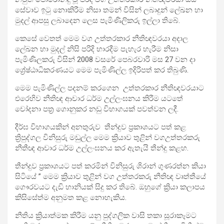
සේවාව ඉටු නොකිරීම නිසා තමන් විසින් ලබාදුන් ලේඛන හා
මුදල් ආපසු ලබාදෙන ලෙස පැමිණිලිකරු ඉල්ලා තිබේ.
කෙසේ වෙතත් මෙම වග උත්තරකාර නීතිඥවරයා අදාල
ලේඛන හා මුදල් නිසි පරිදි භාරදීම පැහැර හැරීම නිසා
පැමිණිලකරු විසින් 2008 වසරේ පෙබරවාරි මස 27 වන දා
ශ්‍රේෂ්ඨාධිකරණයට මෙම පැමිණිල්ල ඉදිරිපත් කර තිබුණි.
මෙම පැමිණිල්ල පදනම් කරගෙන උත්තරකාර නීතිඥවරයාට
එරෙහිව නීතිඥ ආචාර ධර්ම උල්ලංඝනය කිරීම යටතේ
චෝදනා පත්‍ර ගොනුකර නඩු විභාගයක් පවත්වන ලදී.
දීර්ඝ විභාගයකින් අනතුරුව තීන්දුව ප්‍රකාශයට පත් කළ
ත්‍රිපුද්ගල විනිසුරු මඩුල්ල මෙම ක්‍රියාව තුළින් වගඋත්තරකරු
නීතීඥ ආචාර ධර්ම උල්ලංඝනය කර ඇතැයි තීන්දු කළහ.
තීන්දුව ප්‍රකාශයට පත් කරමින් විනිසුරු ශිරාන් ගුණරත්න කියා
සිටියේ ” මෙම ක්‍රියාව තුළින් වග උත්තරකරු නීතිඥ වෘත්තීයේ
ගෞරවයට දැඩි හානියක් සිදු කර තිබේ. ඔහුගේ ක්‍රියා කලාපය
කිසිසේත්ම අනුමත කළ නොහැකිය.
නීතිය ක්‍රියාත්මක කිරීම යනු පුද්ගලික වාසි තකා සූරාකෑමට