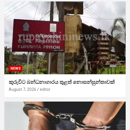
NEWS
කුරුවිට බන්ධනාගාරය තුළත් නොසන්සුන්තාවක්
August 7, 2026
editor