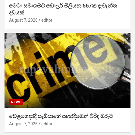
මෙටා සමාගමට ඩොලර් මිලියන 567ක දැවැන්ත
දඩයක්
August 7, 2026
editor
NEWS
වෙළගෙදරදී සැමියාගේ පහරදීමෙන් බිරිඳ මරුට
August 7, 2026
editor