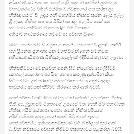
අධිකරණයට අපහාස කළේ යැයි සදහන් කරමින් පුත්තලම
මහාධිකරණය මගින් රක්ෂිත බන්ධනාගාර ගත කරන ලද
නීතීඥ එස්.ඒ. පී. උදයංගනී මහත්මිය නිදහස් කරන ලෙස ඉල්ලා
ශ්‍රී ලංකා නීතීඥ සංගමය විසින් ගොනු කළ රිට් පෙත්සම
සමථයට පත්වීමෙන් අනතුරුව එහි විභාගය
අභියාචනාධිකරණය හමුවේ අද අවසන් වුණා.
මෙම පෙත්සම වැඩ බලන සභාපති මොහොමඩ් ලෆාර් තාහීර්
සහ ප්‍රියන්ත ප්‍රනාන්දු යන මහත්වරුන්ගෙන් සමන්විත
අභියාචනාධිකරණ විනිසුරු මඩුල්ලක් ඉදිරියේ කැඳවනු ලැබුවා.
නීතිපතිවරයා වෙනුවෙන් පෙනී සිටි නියෝජ්‍ය සොලිසිටර්
ජනරාල් මනෝහර ජයසිංහ මහතා කරුණු දක්වමින් කියා
සිටියේ වග උත්තරකරුවන්ගේ එකඟත්වය අනුව අදාල
නඩුකරය අවසන් කිරීමට තීරණය කර ඇති බවයි.
පෙත්සම්කාර පාර්ශ්වය වෙනුවෙන් ජ්‍යෙෂ්ඨ උපදේශක නීතිඥ
ජී.ජී. අරුල්ප්‍රගාසම් මහතාගේ උපදෙස් මත පෙනී සිටි ජනාධිපති
නීතීඥ ෆයිස් මුස්තාපා මහතා තමන් නීතිඥවරියගේ
අයිතිවාසිකම් වෙනුවෙන් පෙනී සිටි බවත් දැනට
පෙත්සම්කාරිය අභියාචනාධිකරණ මගින් නිදහස් කර ඇති
බැවින් නඩුකරය අවසන් කිරීමට එකගතාවය පළකරන බවයි.