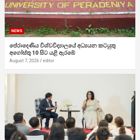
NEWS
පේරාදෙණිය විශ්වවිද්‍යාලයේ අධ්‍යයන කටයුතු
අගෝස්තු 10 සිට යළි ඇරඹේ
August 7, 2026
editor