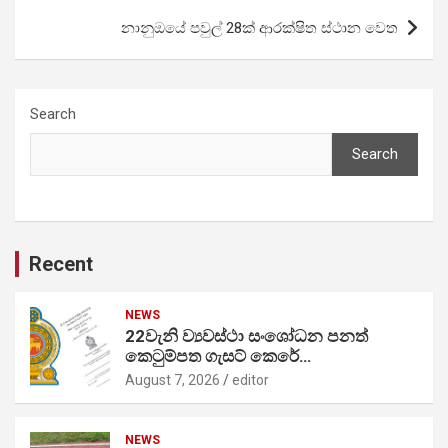
නානුඔයේ පවුල් 28ක් ආරක්ෂිත ස්ථාන වෙත
Search
Search
Recent
NEWS
22වැනි ව්‍යවස්ථා සංශෝධන පනත්
කෙටුම්පත ගැසට් කෙරේ…
August 7, 2026
editor
NEWS