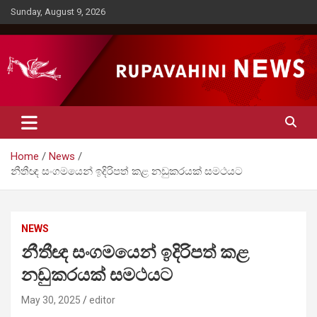
Skip
Sunday, August 9, 2026
to
content
Rupavahini News
Home
News
නීතීඥ සංගමයෙන් ඉදිරිපත් කළ නඩුකරයක් සමථයට
NEWS
නීතීඥ සංගමයෙන් ඉදිරිපත් කළ
නඩුකරයක් සමථයට
May 30, 2025
editor