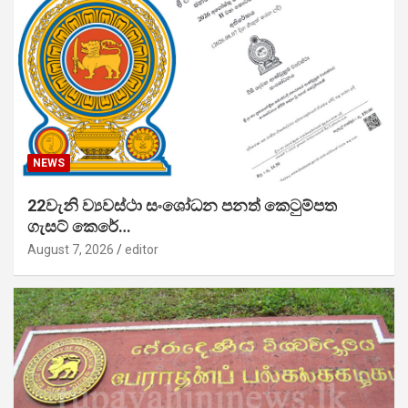
NEWS
22වැනි ව්‍යවස්ථා සංශෝධන පනත් කෙටුම්පත
ගැසට් කෙරේ…
August 7, 2026
editor