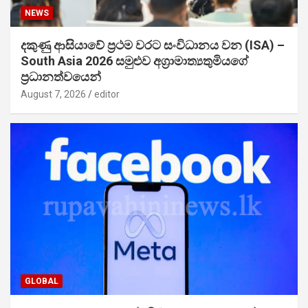
NEWS
දකුණු ආසියාවේ ප්‍රථම වරට සංවිධානය වන (ISA) –
South Asia 2026 සමුළුව අග්‍රාමාත්‍යතුමියගේ
ප්‍රධානත්වයෙන්
August 7, 2026
editor
GLOBAL