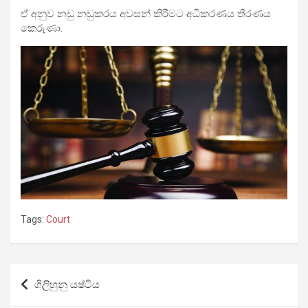
ඒ අනුව නඩු නඩුකරය අවසන් කිරීමට අධිකරණය තීරණය
කෙරුණා.
Tags:
Court
Post
ගිලිහුනු යෂ්ටිය
navigation