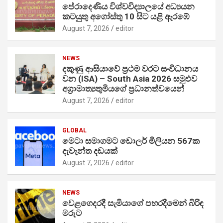
පේරාදෙණිය විශ්වවිද්‍යාලයේ අධ්‍යයන
කටයුතු අගෝස්තු 10 සිට යළි ඇරඹේ
August 7, 2026
editor
NEWS
දකුණු ආසියාවේ ප්‍රථම වරට සංවිධානය
වන (ISA) – South Asia 2026 සමුළුව
අග්‍රාමාත්‍යතුමියගේ ප්‍රධානත්වයෙන්
August 7, 2026
editor
GLOBAL
මෙටා සමාගමට ඩොලර් මිලියන 567ක
දැවැන්ත දඩයක්
August 7, 2026
editor
NEWS
වෙළගෙදරදී සැමියාගේ පහරදීමෙන් බිරිඳ
මරුට