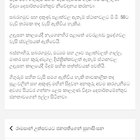
විද්‍යා
දෙපාර්තමේන්තුව නිවේදනය කරනවා.
සබරගමුව සහ දකුණු පළාත්වල ඇතැම් ස්ථානවලට මි.මී. 50ට
වැඩි තරමක තද වැසි ඇතිවිය හැකිය.
උදෑසන කාලයේදී නැගෙනහිර පළාතේ වෙරළබඩ ප්‍රදේශවල
වැසි ස්වල්පයක් ඇතිවෙයි.
බස්නාහිර, සබරගමුව, මධ්‍යම සහ ඌව පළාත්වලත් ගාල්ල,
මාතර සහ කුරුණෑගල දිස්ත්‍රික්කවලත් ඇතැම් ස්ථානවල
උදෑසන කාලයේදී මීදුම් සහිත තත්ත්වයක් පවතියි.
ගිගුරුම් සහිත වැසි සමග ඇතිවිය හැකි තාවකාලික තද
සුළංවලින් සහ අකුණු මඟින් සිදුවන අනතුරු අවම කරගැනීමට
අවශ්‍ය පියවර ගන්නා ලෙස කාලගුණ විද්‍යා දෙපාර්තමේන්තුව
ජනතාවගෙන් ඉල්ලා සිටිනවා.
Post
රාමසාන් උත්සවයට ජනපතිගෙන් සුභාසිංසන
navigation