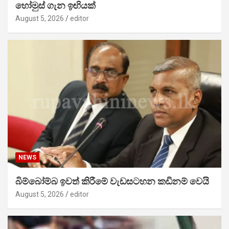
හෝමුස් ගැන ඉඟියක්
August 5, 2026
editor
NEWS
බිම්බෝම්බ ඉවත් කිරීමේ වැඩසටහන කඩිනම් වෙයි
August 5, 2026
editor