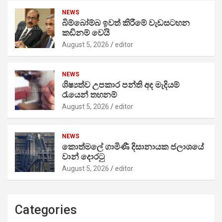
NEWS
බිම්බෝම්බ ඉවත් කිරීමේ වැඩසටහන
කඩිනම් වෙයි
August 5, 2026
editor
NEWS
ශිෂ්‍යත්ව උපකාර පන්ති අද මැදියම්
රැයෙන් තහනම්
August 5, 2026
editor
NEWS
කොත්මලේ ගාමිණී දිසානායක ජලාශයේ
වාන් දොරටු
August 5, 2026
editor
Categories