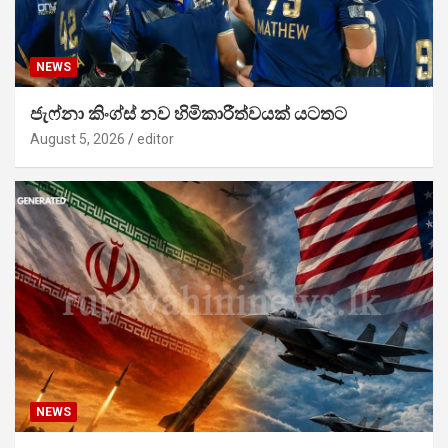
NEWS
ජැෆ්නා කිංග්ස් නව හිමිකාරීත්වයක් යටතට
August 5, 2026
editor
NEWS