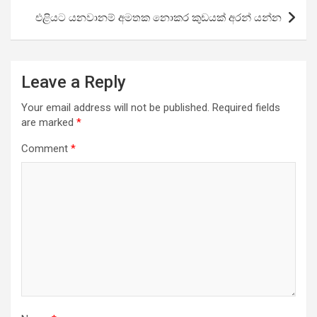
එළියට යනවානම් අමතක නොකර කුඩයක් අරන් යන්න
Leave a Reply
Your email address will not be published.
Required fields
are marked
*
Comment
*