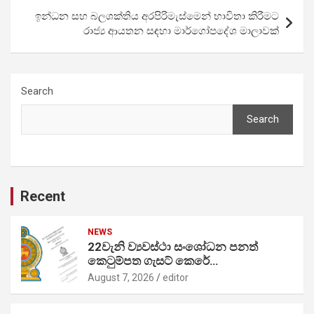
ඉන්ධන සහ බලශක්තිය අරපිරිමැස්මෙන් භාවිතා කිරීමට
රාජ්‍ය ආයතන සඳහා මාර්ගෝපදේශ මාලාවක්
Search
Search
Recent
NEWS
22වැනි ව්‍යවස්ථා සංශෝධන පනත්
කෙටුම්පත ගැසට් කෙරේ…
August 7, 2026
editor