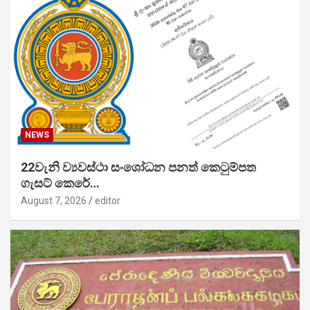
NEWS
22වැනි ව්‍යවස්ථා සංශෝධන පනත් කෙටුම්පත
ගැසට් කෙරේ…
August 7, 2026
editor