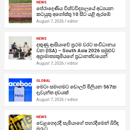
NEWS
පේරාදෙණිය විශ්වවිද්‍යාලයේ අධ්‍යයන
කටයුතු අගෝස්තු 10 සිට යළි ඇරඹේ
August 7, 2026
editor
NEWS
දකුණු ආසියාවේ ප්‍රථම වරට සංවිධානය
වන (ISA) – South Asia 2026 සමුළුව
අග්‍රාමාත්‍යතුමියගේ ප්‍රධානත්වයෙන්
August 7, 2026
editor
GLOBAL
මෙටා සමාගමට ඩොලර් මිලියන 567ක
දැවැන්ත දඩයක්
August 7, 2026
editor
NEWS
වෙළගෙදරදී සැමියාගේ පහරදීමෙන් බිරිඳ
මරුට