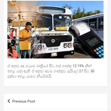
ඒ අනුව අද මධ්‍යම රාත්‍රියේ සිට බස් ගාස්තු 12.19% කින්
ඉහළ යනු ඇති. ඒ අනුව අවම ගාස්තුව රුපියල් 27 සිට 30
දක්වා ඉහළ යාමට නියමිතයි.
Post
Previous Post
navigation