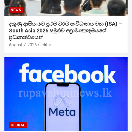
NEWS
දකුණු ආසියාවේ ප්‍රථම වරට සංවිධානය වන (ISA) –
South Asia 2026 සමුළුව අග්‍රාමාත්‍යතුමියගේ
ප්‍රධානත්වයෙන්
August 7, 2026
editor
GLOBAL