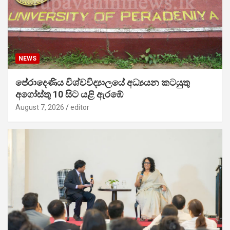
NEWS
පේරාදෙණිය විශ්වවිද්‍යාලයේ අධ්‍යයන කටයුතු
අගෝස්තු 10 සිට යළි ඇරඹේ
August 7, 2026
editor