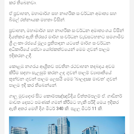
කර තිබෙනවා.
ඒ ප්‍රවාහන, මහාමාර්ග සහ නාගරික සංවර්ධන අමාත්‍ය සහ
බිමල් රත්නායක මහතා විසින්.
ප්‍රවාහන, මහාමාර්ග සහ නාගරික සංවර්ධන අමාත්‍යංශය විසින්
දියත්කර ඇති තිරසර මාර්ග සංවර්ධන වැඩසටහනට සමගාමීව
ශ්‍රී ලංකා රජයේ මූල්‍ය ප්‍රතිපාදන යටතේ මාර්ග සංවර්ධන
අධිකාරියේ සේවා යෝජකත්වයෙන් මෙම ගුවන් පාලම
ඉදිකරන ලදී.
කොළඹ නගරය ආශ්‍රිතව පවතින රථවාහන තදබදය අවම
කිරීම සඳහා සැලසුම් කරන ලද ගුවන් පාලම් ව්‍යාපෘතියේ
තුන්වන ගුවන් පාලම ලෙසයි මෙම ‘බාලදක්‍ෂ මාවත’ ගුවන්
පාලම ඉදි කර තිබෙන්නේ.
ගාලු මුවදොර සිට කොම්පඤ්ඤවීදිය චිත්තම්පලම් ඒ. ගාඩිනර්
මාවත දෙසට පමණක් ගමන් කිරීමට හැකි පරිදි මෙය ඉදිකර
ඇති අතර මෙහි දිග මීටර් 340 කි. පළල මීටර් 11 කි.