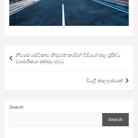
Post
නිවසේ සේවිකාව නිරුවත් කරමින් වීඩියෝ කළ ප්‍රසිද්ධ
navigation
ව්‍යාපාරිකයා අත්අඩංගුවට
වියළි කාලගුණයක්
Search
Search