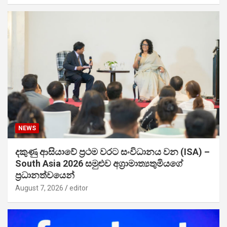
NEWS
දකුණු ආසියාවේ ප්‍රථම වරට සංවිධානය වන (ISA) –
South Asia 2026 සමුළුව අග්‍රාමාත්‍යතුමියගේ
ප්‍රධානත්වයෙන්
August 7, 2026
editor