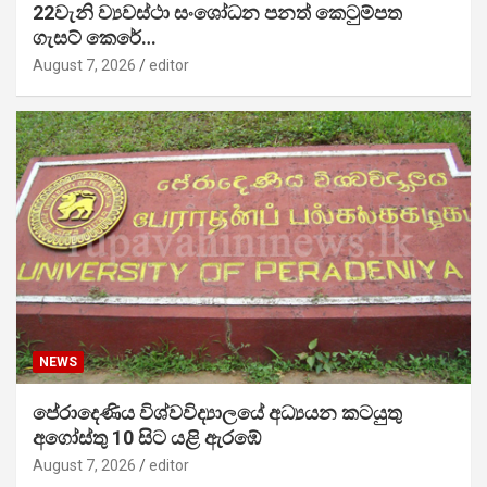
22වැනි ව්‍යවස්ථා සංශෝධන පනත් කෙටුම්පත
ගැසට් කෙරේ…
August 7, 2026
editor
NEWS
පේරාදෙණිය විශ්වවිද්‍යාලයේ අධ්‍යයන කටයුතු
අගෝස්තු 10 සිට යළි ඇරඹේ
August 7, 2026
editor