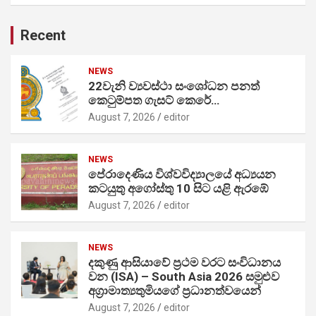
Recent
NEWS
22වැනි ව්‍යවස්ථා සංශෝධන පනත්
කෙටුම්පත ගැසට් කෙරේ…
August 7, 2026
editor
NEWS
පේරාදෙණිය විශ්වවිද්‍යාලයේ අධ්‍යයන
කටයුතු අගෝස්තු 10 සිට යළි ඇරඹේ
August 7, 2026
editor
NEWS
දකුණු ආසියාවේ ප්‍රථම වරට සංවිධානය
වන (ISA) – South Asia 2026 සමුළුව
අග්‍රාමාත්‍යතුමියගේ ප්‍රධානත්වයෙන්
August 7, 2026
editor