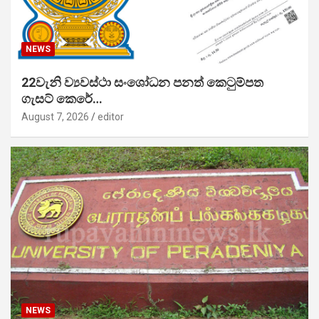
NEWS
22වැනි ව්‍යවස්ථා සංශෝධන පනත් කෙටුම්පත
ගැසට් කෙරේ…
August 7, 2026
editor
NEWS