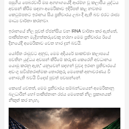
පසුගිය පෙබරවාරි මස අගභාගයේදී ආරම්භ වූ කලාපීය යුද්ධය
අවසන් කිරීම සඳහා අමෙරිකාව ඉදිරිපත් කළ නවතම
කෙටුම්පතට ඉරානය සිය ප්‍රතිචාරය ලබා දී ඇති බව එරට රාජ්‍ය
මාධ්‍ය වාර්තා කරනවා.
ඉරානයේ නිල පුවත් ඒජන්සිය වන IRNA වාර්තා කර ඇත්තේ,
පාකිස්තාන මැදිහත්කරුවෙකු හරහා මෙම ප්‍රතිචාරය ඊයේ
දිනයේදී අමෙරිකාව වෙත භාර දුන් බවයි.
යෝජිත රාමුවට අනුව, මෙම අදියරේ සාකච්ඡා කලාපයේ
පවතින යුද්ධය අවසන් කිරීමේ කරුණ කෙරෙහි අවධානය
යොමු කරනු ඇත,” යනුවෙන් සඳහන් වුවද ඉරාන ප්‍රතිචාරයේ
අඩංගු සවිස්තරාත්මක තොරතුරු මෙතෙක් අනාවරණය වී
නොමැති බවයි විදෙස් පුවත් පවසන්නේ.
කෙසේ වෙතත්, මෙම ප්‍රතිචාරය සම්බන්ධයෙන් අමෙරිකානු
බලධාරීන් හෝ පාකිස්තාන රජය මෙතෙක් නිල ප්‍රකාශයක්
නිකුත් කර නැහැ.