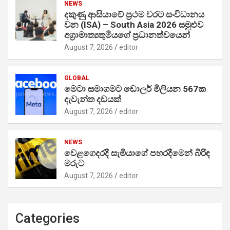
NEWS
දකුණු ආසියාවේ ප්‍රථම වරට සංවිධානය
වන (ISA) – South Asia 2026 සමුළුව
අග්‍රාමාත්‍යතුමියගේ ප්‍රධානත්වයෙන්
August 7, 2026
editor
GLOBAL
මෙටා සමාගමට ඩොලර් මිලියන 567ක
දැවැන්ත දඩයක්
August 7, 2026
editor
NEWS
වෙළගෙදරදී සැමියාගේ පහරදීමෙන් බිරිඳ
මරුට
August 7, 2026
editor
Categories