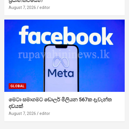
ප්‍රධානත්වයෙන්
August 7, 2026
editor
GLOBAL
මෙටා සමාගමට ඩොලර් මිලියන 567ක දැවැන්ත
දඩයක්
August 7, 2026
editor