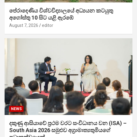
පේරාදෙණිය විශ්වවිද්‍යාලයේ අධ්‍යයන කටයුතු
අගෝස්තු 10 සිට යළි ඇරඹේ
August 7, 2026
editor
NEWS
දකුණු ආසියාවේ ප්‍රථම වරට සංවිධානය වන (ISA) –
South Asia 2026 සමුළුව අග්‍රාමාත්‍යතුමියගේ