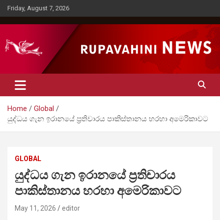
Skip
Friday, August 7, 2026
to
content
Rupavahini News
Home
Global
යුද්ධය ගැන ඉරානයේ ප්‍රතිචාරය පාකිස්තානය හරහා අමෙරිකාවට
GLOBAL
යුද්ධය ගැන ඉරානයේ ප්‍රතිචාරය
පාකිස්තානය හරහා අමෙරිකාවට
May 11, 2026
editor