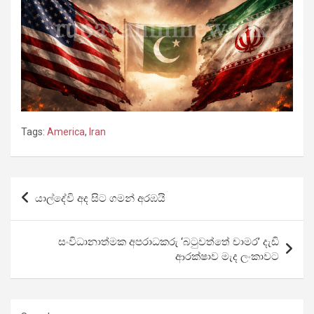
Tags:
America
,
Iran
Post
යාල්දේවි අද සිට ගමන් අරඹයි
navigation
සංවිධානාත්මක අපරාධකරු ‘බටුවත්තේ චාමර’ දැඩි
ආරක්ෂාව මැද ලංකාවට