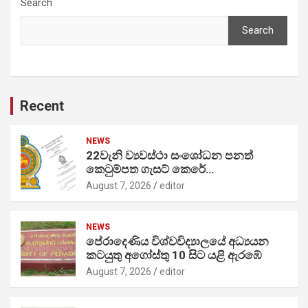
Search
Search
Recent
NEWS
22වැනි ව්‍යවස්ථා සංශෝධන පනත්
කෙටුම්පත ගැසට් කෙරේ…
August 7, 2026
editor
NEWS
පේරාදෙණිය විශ්වවිද්‍යාලයේ අධ්‍යයන
කටයුතු අගෝස්තු 10 සිට යළි ඇරඹේ
August 7, 2026
editor