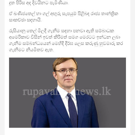
දූත පිරිස අද දිවයිනට පැමිණියා.
ඒ ඛණිජතෙල් හා ගල් අඟුරු සැපයුම් පිළිබඳ රාජ්‍ය තාන්ත්‍රික
සාකච්ඡා සඳහායි.
රුසියානු තෙල් මිලදී ගැනීම සඳහා පනවා ඇති සම්බාධක
අමෙරිකාව විසින් ඉවත් කිරීමත් සමග මෙරටට ඉන්ධන ලබා
ගැනීම සම්බන්ධයෙන් මෙහිදී දීර්ඝ ලෙස කරුණු හුවමාරු කර
ගැනීමට නියමිතව ඇත.