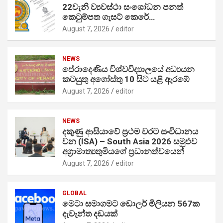
22වැනි ව්‍යවස්ථා සංශෝධන පනත්
කෙටුම්පත ගැසට් කෙරේ…
August 7, 2026
editor
NEWS
පේරාදෙණිය විශ්වවිද්‍යාලයේ අධ්‍යයන
කටයුතු අගෝස්තු 10 සිට යළි ඇරඹේ
August 7, 2026
editor
NEWS
දකුණු ආසියාවේ ප්‍රථම වරට සංවිධානය
වන (ISA) – South Asia 2026 සමුළුව
අග්‍රාමාත්‍යතුමියගේ ප්‍රධානත්වයෙන්
August 7, 2026
editor
GLOBAL
මෙටා සමාගමට ඩොලර් මිලියන 567ක
දැවැන්ත දඩයක්