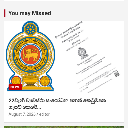
You may Missed
NEWS
22වැනි ව්‍යවස්ථා සංශෝධන පනත් කෙටුම්පත
ගැසට් කෙරේ…
August 7, 2026
editor