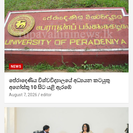
NEWS
පේරාදෙණිය විශ්වවිද්‍යාලයේ අධ්‍යයන කටයුතු
අගෝස්තු 10 සිට යළි ඇරඹේ
August 7, 2026
editor