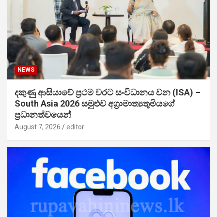
NEWS
දකුණු ආසියාවේ ප්‍රථම වරට සංවිධානය වන (ISA) –
South Asia 2026 සමුළුව අග්‍රාමාත්‍යතුමියගේ
ප්‍රධානත්වයෙන්
August 7, 2026
editor