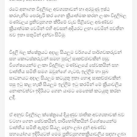
රටේ අනාගත විදුලිබල අවශ්‍යතාවන් හා අරමුණු ඉෂ්ඨ
කරගැනීම පෙරදැරි කර ගෙන ක්‍රියාත්මක කරන ලංකා විදුලිබල
මණ්ඩලය ප්‍රතිව්‍යුහගත කිරීමේ වැඩ පිළිවෙල අඛණ්ඩව
ක්‍රියාත්මක වෙමින් එහි අවසන් අදියරට ලඟා වෙමින් පවතින
බව ඉතා සතුටින් දන්වා සිටිමු.
විදුලි බල ක්ෂේත්‍රයට අදාළ සියලුම වර්ගයේ පාර්ශවකරුවන්
සහ කොටස්කරුවන් සමඟ පුළුල් සාකච්ඡාවකින් පසු;
විශේෂයෙන්ම ලංකා විදුලිබල මණ්ඩලයේ සේවකයින් සහ
වෘත්තීය සමිති සමග ඔවුන්ගේ ගැටළු, ඉල්ලීම් හා සුබ
සාධනයට අදාල සියලුම කටයුතු ඉතා හොඳ සාකච්ඡාවකින්
පසු ඉටු කළ හැකි සියලුම ඉල්ලීම් ඉටු කරමින් මේ ක්‍රියාවලිය
නොනවත්වා ඉදිරියට ගෙන යාමට මෙතෙක් කටයුතු කරන
ලදී.
ඒ අනුව විදුලිබල ක්ෂේත්‍රයේ දියුණුව ජාතික අවශ්‍යතාවක් බව
වටහා ගෙන සේවකයින්, පාරිභෝගිකයින් විශේෂයෙන්ම
වෘත්තීය සමිති ඇතුළු සියලු දෙනා ලබා දුන් අඛණ්ඩ
සහයෝගය ඉදිරියටත් මෙම ප්‍රතිව්‍යුහගතක්‍රියාවලිය සඳහා ලබා