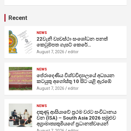
Recent
NEWS
22වැනි ව්‍යවස්ථා සංශෝධන පනත්
කෙටුම්පත ගැසට් කෙරේ…
August 7, 2026
editor
NEWS
පේරාදෙණිය විශ්වවිද්‍යාලයේ අධ්‍යයන
කටයුතු අගෝස්තු 10 සිට යළි ඇරඹේ
August 7, 2026
editor
NEWS
දකුණු ආසියාවේ ප්‍රථම වරට සංවිධානය
වන (ISA) – South Asia 2026 සමුළුව
අග්‍රාමාත්‍යතුමියගේ ප්‍රධානත්වයෙන්
August 7, 2026
editor