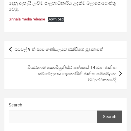
දෙනු ඇතැයි ලංවීම පාලනාධිකාරිය උදක්ම බලාපොරොත්තු
වෙමු.
Sinhala media release
Download
Post
රටවල් 9 ක් සාම මණ්ඩලයට එක්වීමේ සූදානමක්
navigation
වියට්නාම් කොමියුනිස්ට් පක්ෂයේ 14 වන ජාතික
සම්මේලනය හැනෝයිහි ජාතික සම්මේලන
මධ්‍යස්ථානයේදී
Search
Search