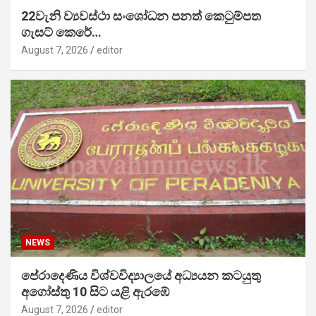
22වැනි ව්‍යවස්ථා සංශෝධන පනත් කෙටුම්පත
ගැසට් කෙරේ…
August 7, 2026
editor
NEWS
පේරාදෙණිය විශ්වවිද්‍යාලයේ අධ්‍යයන කටයුතු
අගෝස්තු 10 සිට යළි ඇරඹේ
August 7, 2026
editor