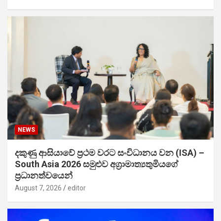
NEWS
දකුණු ආසියාවේ ප්‍රථම වරට සංවිධානය වන (ISA) –
South Asia 2026 සමුළුව අග්‍රාමාත්‍යතුමියගේ
ප්‍රධානත්වයෙන්
August 7, 2026
editor