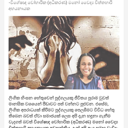
-විශේ­ෂඥ වෝහා­රික (අධි­ක­රණ) මනෝ වෛද්‍ය චිත්ත­හාරි
අභ­ය­නා­යක
ලිංගික හිංසන හේතු­වෙන් පුද්ග­ල­යකු ජීවි­තය පුරාම වුවත්
මාන­සික වශ­යෙන් පීඩා­වට පත් වන්නට පුළු­වන. එසේම,
ලිංගික අප­රා­ධ­යක් කිරී­මට පුද්ග­ල­යකු පෙල­ඹී­මට විවිධ හේතු
තිබෙන බවත් ඒවා සමා­ජ­යක් ලෙස අපි දැන හඳුනා ගැනීම
වැද­ගත් බවත් විශේ­ෂඥ වෝහා­රික (අධි­ක­රණ) මනෝ වෛද්‍ය
චිත්ත­හාරි අභ­ය­නා­යක පව­ස­න්නීය. දැන් අපි ඇය සමඟ වැඩි­දු­