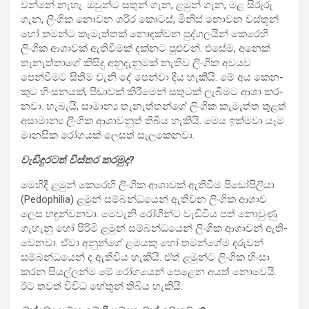
වන්නේ නැහැ. ඔවුන්ට සතුන් ගැන, ළමුන් ගැන, මළ සිරුරු
ගැන, ලිංගික නොවන ශරීර කොටස්, මිනිස් නොවන වස්තූන්
හෝ තමන්ට කැමැ­ත්තක් නොද­ක්වන පුද්ග­ල­යින් කෙරෙහි
ලිංගික ආශා­වක් ඇති­වී­මක් දක්නට පුළු­වන්. එසේම, අනෙක්
තැනැ­ත්තාගේ කිසිදු අනු­දැ­නු­මක් නැතිව ලිංගික අව­යව
පෙන්වී­මට සිතීම වැනි දේ පෙන්වා දිය හැකියි. මේ අය කෙන­
කුට හිංස­න­යක්, පීඩා­වක් කිරී­මෙන් සතු­ටක් ලැබී­මට ආශා කර­
නවා. හැබැයි, සාමාන්‍ය තැනැ­ත්තන්ගේ ලිංගික කැමැත්ත තුළත්
අසා­මාන්‍ය ලිංගික ආශා­ව­නුත් තිබිය හැකියි. මෙය ඉක්මවා යෑම
මාන­සික රෝග­යක් ලෙසත් සැල­කෙ­නවා.
වැඩි­දු­ර­ටත් විස්තර කර­මුද?
මෙහිදී ළමුන් කෙරෙහි ලිංගික ආශා­වක් ඇති­වීම පිඩෝ­පි­ලියා
(Pedophilia) ළමුන් සම්බ­න්ධ­යෙන් ඇති­වන ලිංගික ආශාව
ලෙස හඳු­න්ව­නවා. මෙවැනි රෝගීන්ට වැඩි­විය පත් නොවුණු
ගැහැනු හෝ පිරිමි ළමුන් සම්බ­න්ධ­යෙන් ලිංගික ආශා­වන් ඇති­
වෙ­නවා. ඒවා අනුන්ගේ ළම­යකු හෝ තම­න්ගේම දරු­වන්
සම්බ­න්ධ­යෙන් ද ඇති­විය හැකියි. ඒත් ළමුන්ට ලිංගික හිංසා
කරන සිය­ල්ලන්ම මේ රෝග­යෙන් පෙළෙන අයත් නොවෙයි.
ඊට තවත් විවිධ හේතූන් තිබිය හැකියි.