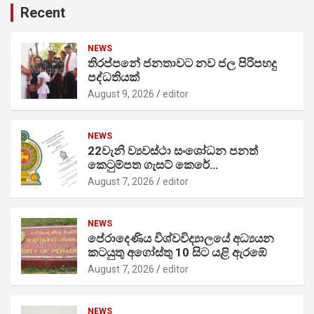
Recent
NEWS
තිරප්පනේ ජනතාවට නව ජල පිරිපහදු
පද්ධතියක්
August 9, 2026
editor
NEWS
22වැනි ව්‍යවස්ථා සංශෝධන පනත්
කෙටුම්පත ගැසට් කෙරේ…
August 7, 2026
editor
NEWS
පේරාදෙණිය විශ්වවිද්‍යාලයේ අධ්‍යයන
කටයුතු අගෝස්තු 10 සිට යළි ඇරඹේ
August 7, 2026
editor
NEWS