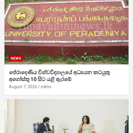
NEWS
පේරාදෙණිය විශ්වවිද්‍යාලයේ අධ්‍යයන කටයුතු
අගෝස්තු 10 සිට යළි ඇරඹේ
August 7, 2026
editor