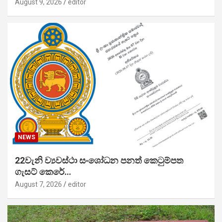
August 9, 2026
editor
NEWS
22වැනි ව්‍යවස්ථා සංශෝධන පනත් කෙටුම්පත
ගැසට් කෙරේ…
August 7, 2026
editor