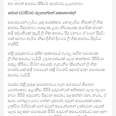
තව තවත් අප­රාධ කිරීමේ අව­ස්ථාව ලැබෙ­නවා.
සමාජ වට­පි­ටාව බල­පාන්නේ කොහො­මද?
සමා­ජ­යෙන් ලැබිය යුතු ආර­ක්ෂාව නොලැ­බීම නිසාත් ලිංගික
අප­රාධ සිදු­ව­නවා. පාස­ලක, ළමා නිවා­ස­යක, ආග­මික ස්ථාන
ආදී පද්ධ­ති­යක් තුළදී ලිංගික අප­රාධ සිදු වනවා. ඒ වගේ සිදු­වී­
මක් සඟවා තැබීම නිසා දිගින් දිග­ටම ලිංගික අප­රාධ සිදු­විය
හැකියි.
ස්ත්‍රී පුරු­ෂ­භා­වය දකින ආකා­රයේ ගැටලු සහිත සමා­ජ­යක
ලිංගික අප­රාධ වැඩියි. උදා­හ­ර­ණ­යක් ලෙස කාන්තාව පිරි­මියා
සතුටු කිරී­මට සිටින අයෙක්, ගැහැ­නිය කියන්නේ ලිංගික
භාණ්ඩ­යක් ආදී වශ­යෙන් ස්ත්‍රී විරෝධී අද­හස් දරන සමා­ජ­යක
අප­රාධ වැඩියි.
එසේම ස්ත්‍රී පුරුෂ සමා­ජ­භා­වය ගැන සමා­ජයේ තිබෙන
වෙන්කොට සැල­කීම, පිරිමි දරු­ව­න්ටත් අහි­ත­කර ලෙස බල­පා­
නවා. පිරිමි දරු­වන්ට සිදු­වන අප­රාධ සල­කන්න ඕනෑ නැහැ, ඒ
අයව හෝදලා ගෙට ගන්න පුළු­වන්, ඔවුන් අප­යෝ­ජ­න­ය­කට
ලක්වීම විහි­ළු­වක් හෝ ඔවුන් කැමැ­ත්තෙන් ලක්වෙන දෙයක්
ලෙස සල­කන සමා­ජ­යක පිරිමි දරු­වන් අසා­ධා­ර­ණ­යට සහ අන­