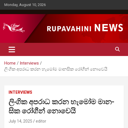
Skip
Monday, August 10, 2026
to
content
Rupavahini News
Home
Interviews
ලිංගික අප­රාධ කරන හැමෝම මාන­සික රෝගීන් නොවෙයි
INTERVIEWS
ලිංගික අප­රාධ කරන හැමෝම මාන­
සික රෝගීන් නොවෙයි
July 14, 2025
editor