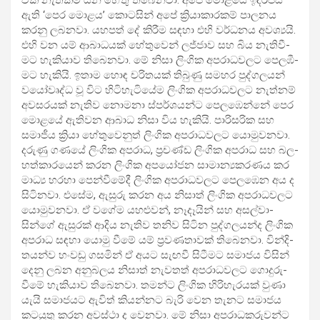
ඇති ‘පෙර මොළය’ කොට­සින් අපේ ක්‍රියා­කා­ර­කම් පාල­නය
කරනු ලබ­නවා. යහ­පත් දේ කිරීම සඳහා එහි වර්ධ­නය අව­ශ්‍යයි.
එහි වන යම් ආබා­ධ­යක් හේතු­වෙන් ලජ්ජාව සහ බිය නැති­වී­
මට හැකි­යාව තිබෙ­නවා. මේ නිසා ලිංගික අප­රා­ධ­ව­ලට පෙල­ඹී­
මට හැකියි. ඉතාම හොඳ චරි­ත­යක් තිබුණු සම­හර පුද්ග­ල­යන්
වයෝ­වෘද්ධ වූ විට හිටි­හැ­ටි­යේම ලිංගික අප­රා­ධ­ව­ලට නැත්නම්
අව­ස­ර­යක් නැතිව නොමනා ස්පර්ශ­යන්ට පෙල­ඹෙන්නේ පෙර
මොළයේ ඇති­වන ආබාධ නිසා විය හැකියි. පාරි­ස­රික සහ
සමා­ජීය ක්‍රියා හේතු­වෙ­නුත් ලිංගික අප­රා­ධ­ව­ලට යොමු­ව­නවා.
දරුණු ගණයේ ලිංගික අප­රාධ, ප්‍රචණ්ඩ ලිංගික අප­රාධ සහ බල­
හ­ත්කා­ර­යෙන් කරන ලිංගික අප­යෝ­ජන සාමා­න්‍ය­ක­ර­ණය කර
මාධ්‍ය හරහා පෙන්වී­මේදී ලිංගික අප­රා­ධ­ව­ලට පෙල­ඹෙන අය ද
සිටි­නවා. එසේම, ඇසුරු කරන අය නිසාත් ලිංගික අප­රා­ධ­ව­ලට
යොමු­ව­නවා. ඒ වගේම යහ­ළු­වන්, නෑදෑ­යින් සහ අස­ල්වා­
සින්ගේ ඇසු­රක් ආදිය නැතිව තනිව සිටින පුද්ග­ල­යන්ද ලිංගික
අප­රාධ සඳහා යොමු වීමේ යම් ප්‍රව­ණ­තා­වක් තිබෙ­නවා. වින්දි­
ත­යන්ව හංවඩු ගස­මින් ඒ අයට සැඟවී සිටී­මට සමා­ජය විසින්
දෙනු ලබන අනු­බ­ලය නිසාත් නැව­තත් අප­රා­ධ­ව­ලට ගොදු­රු­
වීමේ හැකි­යාව තිබෙ­නවා. තමන්ට ලිංගික හිරි­හැ­ර­යක් වුණා
යැයි සමා­ජ­යට ඇවිත් කිය­න්නට බැරි වෙන තැනට සමා­ජය
කට­යුතු කරන අවස්ථා ද වෙනවා. මේ නිසා අප­රා­ධ­ක­රු­වන්ට