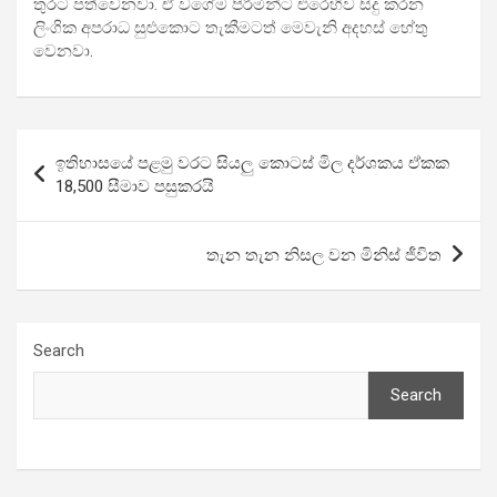
තු­රට පත්වෙ­නවා. ඒ වගේම පිරි­මින්ට එරෙ­හිව සිදු කරන
ලිංගික අප­රාධ සුළු­කොට තැකී­ම­ටත් මෙවැනි අද­හස් හේතු
වෙනවා.
Post
ඉතිහාසයේ පළමු වරට සියලු කොටස් මිල දර්ශකය ඒකක
navigation
18,500 සීමාව පසුකරයි
තැන තැන නිසල වන මිනිස් ජීවිත
Search
Search