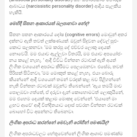
ආබා­ධය (narcissistic personality disorder) ආදිය සැල­කිය
හැකියි.
මෙහිදී සිතන ආකා­ර­යත් බල­පා­නවා නේද?
සිතන පතන ආකා­රයේ දෝෂ (cognitive errors) මොවුන් අතර
දක්නට ඇති තවත් ලක්ෂ­ණ­යක්. ඔවුන් සිදු­වන දේවල් සුළු­
කොට සල­ක­නවා. ‘මම කරපු දේ එච්චර ලොකු දෙයක්
නොවෙයි. මම එයාව ඇල්ලුවා විත­රයි, මම එයාව අප­යෝ­ජ­
නය කළේ නැහැ. ‘ ආදී විවිධ චින්තන රටා­වක් ඇති අයත්
ලිංගික වශ­යෙන් අප­රාධ කිරී­මට පෙල­ඹෙ­නවා. එසේම, තවත්
පිරි­සක් සිටි­නවා, ‘මම මොකුත් කළේ නැහැ. එයා බොරු
කියන්නේ’ ආදී වශ­යෙන් තමන් වර­දක් කළ බව පිළි­ගන්නේ
නැති චින්තන රටා­වක් ඔවුන්ට තිබෙන්නේ. ‘ඇය තමයි මාව
පොල­ඹවා ගත්තේ, ඒ දරුවා දැන් කොහො­ම­ටත් ලොකු­යිනේ,
මම එහෙම දෙයක් කළාම මොකද වෙන්නේ. ‘එයානේ මා
ළඟට ආවේ’ ආදී වින්දි­ත­යාට දොස් පව­රන චින්තන රටා­වක්
බොහෝ විට අස­න්නට තිබෙ­නවා.
ලිංගික අප­රාධ කරන්නේ මෙවැනි රෝගීන් පම­ණ­යිද?
ලිංගික අප­රා­ධ­ව­ලට හේතු­වෙන්නේ ලිංගික ආශාව පම­ණක්ම