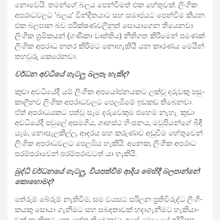
නොවෙයි. තමන්ගේ බලය පෙන්වී­මත් එක හේතු­වක්. ලිංගික
අප­රා­ධ­ව­ලට ‘බලය’ වින්දි­ත­යාට සහ සමා­ජ­යට පෙන්වීම කියන
එක බල­පාන බව පරී­ක්ෂ­ණ­ව­ලි­නුත් සොයා­ගෙන තියෙ­නවා.
ලිංගික ශ්‍රමි­ක­යන් (ගණිකා වෘත්තිය) නීති­ගත කිරී­මෙන් පම­ණක්
ලිංගික අප­රාධ නතර කිරීම‌ට නොහැ­කියි යන කාර­ණය මෙයින්
තහ­වුරු කෙරෙ­නවා.
වර්ධන අව­ධියේ ගැටලු බලපෑ හැකිද?
කුඩා අව­ධි­යේදී යම් ලිංගික අප­යෝ­ජ­න­ය­කට ලක්වූ දරු­වකු පසු­
කා­ලී­නව ලිංගික අප­රා­ධ­ව­ලට පෙල­ඹීමේ ඉඩ­කඩ තිබෙ­නවා.
ඒත් අප­රා­ධ­ය­කට පත්වූ සෑම දරු­වෙ­කුම එහෙම නැහැ. කුඩා
අව­ධි­යේදී පවුලේ අස­ම­ගිය, ගෘහස්ථ හිංස­නය, මවු­පි­යන්ගේ බිඳී
යෑම, නොසැ­ල­කිල්ල, ආද­රය සහ කරු­ණාව අඩු­වීම හේතු­වෙන්
ලිංගික අප­රා­ධ­ව­ලට පෙල­ඹිය හැකියි. අනෙක, ලිංගික අප­රාධ
පර­ම්ප­රා­වෙන් පර­ම්ප­රා­ව­ටත් යා හැකියි.
බුද්ධි වර්ධ­නයේ ගැටලු, විය­ප­ත්වීම ආදිය මෙහිදී බල­පාන්නේ
කොහො­මද?
තේරුම් බේරුම් නැති­වීම, සම වය­සට සරි­ලන ප්‍රති­වි­රුද්ධ ලිංගි­
ක­යකු සොයා ගැනී­මට සහ සබ­ඳ­තා­වක් හදා­ගැ­නී­මට හැකි­යා­
වක් නැති­කම යන හේතු තිබෙ­නවා. අපේ මොළයේ ඉදි­රි­පස