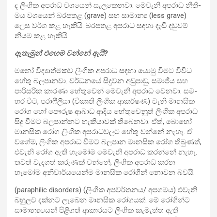
ද ලිංගික අප­රාධ වශ­යෙන් සැල­කෙ­නවා. මෙවැනි අප­රාධ නීති­
මය වශ­යෙන් බර­ප­තළ (grave) සහ සාමාන්‍ය (less grave)
ලෙස වර්ග කළ හැකියි. බර­ප­තළ අප­රාධ සඳහා දැඩි දඬු­වම්
නියම කළ හැකියි.
ඇතැ­මුන් එහෙම වන්නේ ඇයි?
මනෝ විද්‍යා­ත්ම­කව ලිංගික අප­රාධ සඳහා යොමු වීමට විවිධ
හේතු බල­පා­නවා. වර්ධ­නයේ සිදු­වන අඩු­පාඩු, සමා­ජීය සහ
පාරි­ස­රික කාරණා හේතු­වෙන් මෙවැනි අප­රාධ වෙනවා. සම­
හර විට, පරා­ෆී­ලියා (විකෘති ලිංගික ආක­ර්ෂණ) වැනි මාන­සික
රෝග හෝ පෞරුෂ ආබාධ ආදිය හේතු­වෙ­නුත් ලිංගික අප­රාධ
සිදු වීමට බල­පා­න්නට හැකි­යා­වක් තිබෙ­නවා. ඒත්, බොහෝ
මාන­සික රෝග ලිංගික අප­රා­ධ­ව­ලට හේතු වන්නේ නැහැ. ඒ
වගේම, ලිංගික අප­රාධ වීමට බල­පාන මාන­සික රෝග තිබු­ණත්,
එවැනි රෝග ඇති හැමෝම මෙවැනි අප­රාධ කරන්නේ නැහැ.
තවත් වැද­ගත් කරු­ණක් වන්නේ, ලිංගික අප­රාධ කරන
හැමෝම අනි­වා­ර්ය­යෙන්ම මාන­සික රෝගීන් නොවන බවයි.
(paraphilic disorders) (ලිංගික අප­ව­ර්ත­නය/ අප­ග­මය) එවැනි
බහු­ලව දක්නට ලැබෙන මාන­සික රෝග­යක්. මේ රෝගීන්ට
සාමා­න්‍ය­යෙන් පිළි­ගත් ආකා­ර­යට ලිංගික කැමැත්ත ඇති