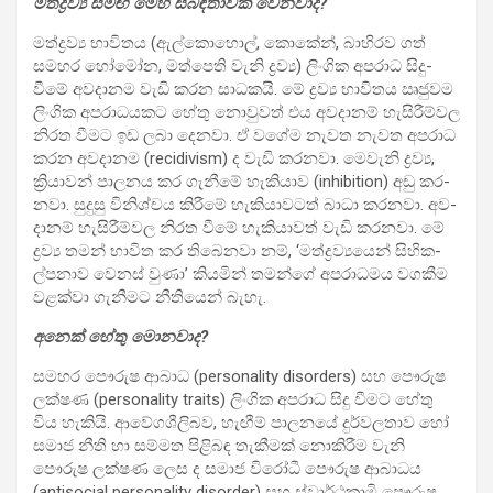
මත්ද්‍රව්‍ය සමඟ මෙහි සබ­ඳ­තා­වක් වෙන­වාද?
මත්ද්‍රව්‍ය භාවි­තය (ඇල්කො­හොල්, කොකේන්, බාහි­රව ගත්
සම­හර හෝමෝන, මත්පෙති වැනි ද්‍රව්‍ය) ලිංගික අප­රාධ සිදු­
වීමේ අව­දා­නම වැඩි කරන සාධ­කයි. මේ ද්‍රව්‍ය භාවි­තය ඍජු­වම
ලිංගික අප­රා­ධ­ය­කට හේතු නොවු­වත් එය අව­දා­නම් හැසි­රී­ම්වල
නිරත වීමට ඉඩ ලබා දෙනවා. ඒ වගේම නැවත නැවත අප­රාධ
කරන අව­දා­නම (recidivism) ද වැඩි කර­නවා. මෙවැනි ද්‍රව්‍ය,
ක්‍රියා­වන් පාල­නය කර ගැනීමේ හැකි­යාව (inhibition) අඩු කර­
නවා. සුදුසු විනි­ශ්චය කිරීමේ හැකි­යා­ව­ටත් බාධා කර­නවා. අව­
දා­නම් හැසි­රී­ම්වල නිරත වීමේ හැකි­යා­වත් වැඩි කර­නවා. මේ
ද්‍රව්‍ය තමන් භාවිත කර තිබෙ­නවා නම්, ‘මත්ද්‍ර­ව්‍ය­යෙන් සිහි­ක­
ල්ප­නාව වෙනස් වුණා’ කිය­මින් තමන්ගේ අප­රා­ධ­මය වග­කීම
වළක්වා ගැනී­මට නීති­යෙන් බැහැ.
අනෙක් හේතු මොන­වාද?
සම­හර පෞරුෂ ආබාධ (personality disorders) සහ පෞරුෂ
ලක්ෂණ (personality traits) ලිංගික අප­රාධ සිදු වීමට හේතු
විය හැකියි. ආවේ­ග­ශී­ලි­බව, හැඟීම් පාල­නයේ දුර්ව­ල­තාව හෝ
සමාජ නීති හා සම්මත පිළි­බඳ තැකී­මක් නොකි­රීම වැනි
පෞරුෂ ලක්ෂණ ලෙස ද සමාජ විරෝධී පෞරුෂ ආබා­ධය
(antisocial personality disorder) සහ ස්වාර්ථ­කාමි පෞරුෂ