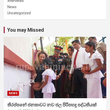
Interviews
News
Uncategorized
You may Missed
NEWS
තිරප්පනේ ජනතාවට නව ජල පිරිපහදු පද්ධතියක්