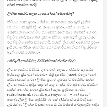
ර­ටත් කතා­බහ කරමු.
ලිංගික අප­රාධ ලෙස ගැනෙන්නේ මොන­වාද?
කිසි­යම් රටක අප­රාධ නීති­යෙන් තහ­නම් කර ඇති ලිංගික
ස්වභා­ව­යක් ඇති ක්‍රියා­වක්. මෙය අප­රා­ධ­යක් ලෙස සැල­
කෙන්නේ බොහෝ­විට එය කෙන­කුගේ කැමැ­ත්තෙන් තොරව
සිදු වීම හෝ, කැමැත්ත ප්‍රකාශ කිරී­මට නොහැකි පුද්ග­ල­ය­කුට
එය සිදු වීම හේතු කර­ගෙ­නයි. එවැනි ක්‍රියා­වන් අනෙ­කුත් පුද්ග­
ල­යින්ට ශාරී­රික, මාන­සික හෝ සාමා­ජීය හානි­යක් සිදු කිරීමේ
හැකි­යා­වක් පව­ති­නවා.
මෙවැනි අප­රා­ධ­වල විවි­ධ­ත්ව­යක් තිබෙ­න­වාද?
ලිංගික අප­රාධ විවි­ධයි. උදා­හ­රණ ලෙස, ශාරී­රි­කව සිදු කරන
බර­ප­තළ ක්‍රියා­වන් වෙනවා. ස්ත්‍රී දූෂ­ණය (rape), බලෙන් හෝ
තර්ජ­න­යෙන් කරන ලිංගික ප්‍රහාර, ළම­යින්ට එරෙ­හිව කරන
ලිංගික අප­රාධ ආදිය සඳ­හන් කළ හැකියි. ඊට අම­ත­රව, ස්පර්ශ­
ය­කින් තොරව කරන ක්‍රියා­වන් ලෙස, ප්‍රද­ර්ශන කාමය
(exhibitionism), දර්ශා­ස්වා­දය (voyeurism — අන් අයගේ
පෞද්ග­ලික ලිංගික හැසි­රීම් රහසේ නිරී­ක්ෂ­ණය කිරීම) සහ
ළම­යින්ගේ ලිංගික විකෘති දෘශ්‍ය මාධ්‍ය ඔස්සේ බෙදා­හැ­රීම ආදිය