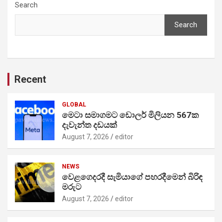
Search
Search
Recent
GLOBAL
මෙටා සමාගමට ඩොලර් මිලියන 567ක
දැවැන්ත දඩයක්
August 7, 2026
editor
NEWS
වෙළගෙදරදී සැමියාගේ පහරදීමෙන් බිරිඳ
මරුට
August 7, 2026
editor