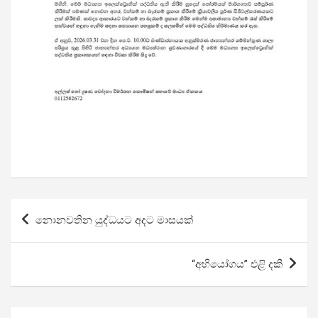
Post
නොනවතින යුද්ධයට අදට මාසයක්
navigation
“අභියෝගය” එළි දකී