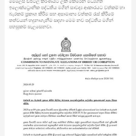
මෙලෙස ඩිජිටල් කරණයට ලක්‍ කෙරෙන මධ්‍යගත
ඉලොක්ට්‍රොනික පද්ධතිය මගින් සාවද්‍ය ආකාරයට වත්කම් හා
බැරකම් ප්‍රකාශ කිරීම සහ අසාමාන්‍ය වත්කම් රැස් කිරීමේ
තත්වයන් හදුනාගැනීම සඳහා මෙම නව පද්ධතිය මගින්
පහසුකම් සැලසෙනවා.