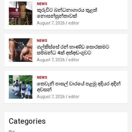
NEWS
කුරුවිට බන්ධනාගාරය තුළත්
නොසන්සුන්තාවක්
August 7, 2026
editor
NEWS
ගල්කිස්සේ රන් භාණ්ඩ සොරකමට
සම්බන්ධ 4ක් අත්අඩංගුවට
August 7, 2026
editor
NEWS
තෙවැනි පාසල් වාරයේ පළමු අදියර අදින්
අවසන්
August 7, 2026
editor
Categories
Biz