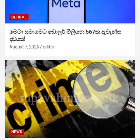
GLOBAL
මෙටා සමාගමට ඩොලර් මිලියන 567ක දැවැන්ත
දඩයක්
August 7, 2026
editor
NEWS