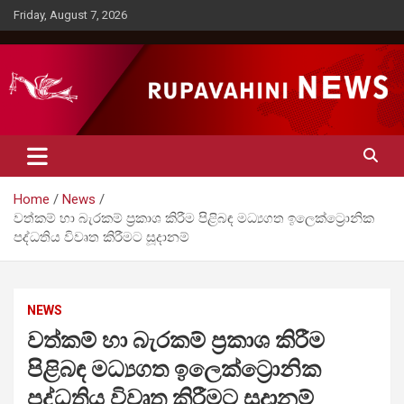
Skip
Friday, August 7, 2026
to
content
Rupavahini News
Home
News
වත්කම් හා බැරකම් ප්‍රකාශ කිරීම පිළිබඳ මධ්‍යගත ඉලෙක්ට්‍රොනික
පද්ධතිය විවෘත කිරීමට සූදානම්
NEWS
වත්කම් හා බැරකම් ප්‍රකාශ කිරීම
පිළිබඳ මධ්‍යගත ඉලෙක්ට්‍රොනික
පද්ධතිය විවෘත කිරීමට සූදානම්