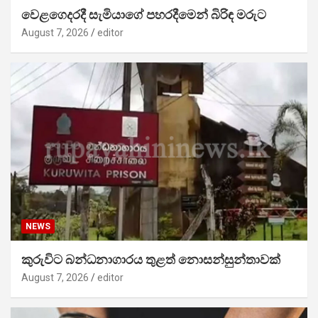
වෙළගෙදරදී සැමියාගේ පහරදීමෙන් බිරිඳ මරුට
August 7, 2026
editor
NEWS
කුරුවිට බන්ධනාගාරය තුළත් නොසන්සුන්තාවක්
August 7, 2026
editor