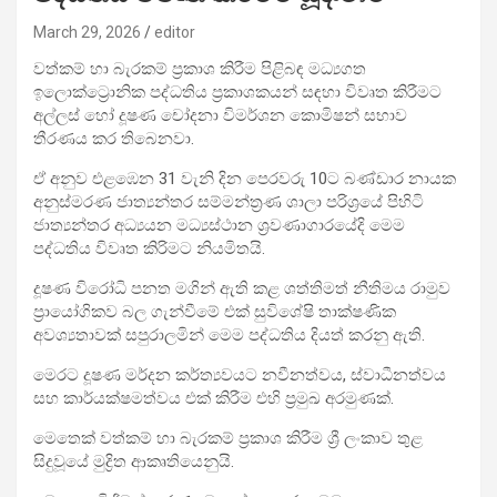
March 29, 2026
editor
වත්කම් හා බැරකම් ප්‍රකාශ කිරීම පිළිබඳ මධ්‍යගත
ඉලොක්ට්‍රොනික පද්ධතිය ප්‍රකාශකයන් සඳහා විවෘත කිරීමට
අල්ලස් හෝ දූෂණ චෝදනා විමර්ශන කොමිෂන් සභාව
තීරණය කර තිබෙනවා.
ඒ අනුව එළඹෙන 31 වැනි දින පෙරවරු 10ට බණ්ඩාර නායක
අනුස්මරණ ජාත්‍යන්තර සම්මන්ත්‍රණ ශාලා පරිශ‍්‍රයේ පිහිටි
ජාත්‍යන්තර අධ්‍යයන මධ්‍යස්ථාන ශ්‍රවණාගාරයේදි මෙම
පද්ධතිය විවෘත කිරිමට නියමිතයි.
දූෂණ විරෝධි පනත මගින් ඇති කළ ශත්තිමත් නීතිමය රාමුව
ප්‍රායෝගිකව බල ගැන්වීමේ එක් සුවිශේෂි තාක්ෂණික
අවශ්‍යතාවක් සපුරාලමින් මෙම පද්ධතිය දියත් කරනු ඇති.
මෙරට දූෂණ මර්දන කර්ත්‍යවයට නවීනත්වය, ස්වාධීනත්වය
සහ කාර්යක්ෂමත්වය එක් කිරීම එහි ප්‍රමුඛ අරමුණක්.
මෙතෙක් වත්කම් හා බැරකම් ප්‍රකාශ කිරීම ශ්‍රී ලංකාව තුළ
සිදුවූයේ මුද්‍රිත ආකෘතියෙනුයි.