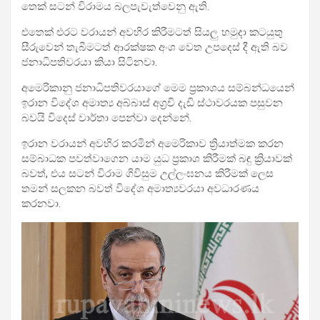
තෙක් සටන් විරාමය බලපැවැත්වෙනු ඇති.
එතෙක් එරට වරායන් අවහිර කිරීමටත් සියලු හමුදා කටයුතු
සීරුවෙන් තැබීමටත් ආරක්ෂක අංශ වෙත උපදෙස් දී ඇති බව
ජනාධිපතිවරයා කියා සිටිනවා.
අමෙරිකානු ජනාධිපතිවරයාගේ මෙම ප්‍රකාශය සම්බන්ධයෙන්
ඉරාන විදේශ අමාත්‍ය අබ්බාස් අග්‍රචි දැඩි ස්ථාවරයක පසුවන
බවයි විදෙස් වාර්තා පෙන්වා දෙන්නේ.
ඉරාන වරායන් අවහිර කරමින් අමෙරිකාව ත්‍රියාත්මක කරන
සම්බාධක පවත්වාගෙන යාම යුධ ප්‍රකාශ කිරීමක් බඳු ක්‍රියාවක්
බවත්, එය සටන් විරාම ගිවිසුම උල්ලංඝනය කිරීමක් ලෙස
තමන් සලකන බවත් විදේශ අමාත්‍යවරයා අවධාරණය
කරනවා.