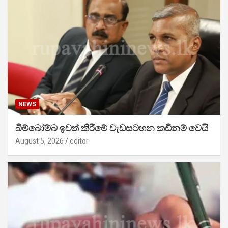
NEWS
බිම්බෝම්බ ඉවත් කිරීමේ වැඩසටහන කඩිනම් වෙයි
August 5, 2026
editor