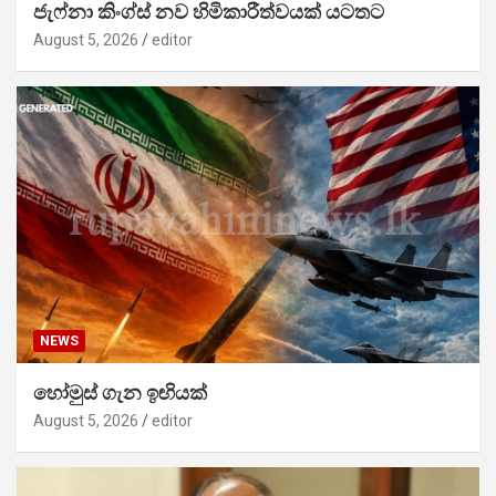
ජැෆ්නා කිංග්ස් නව හිමිකාරීත්වයක් යටතට
August 5, 2026
editor
NEWS
හෝමුස් ගැන ඉඟියක්
August 5, 2026
editor