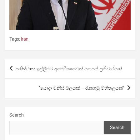
Tags:
Iran
Post
පකිස්ථාන ඉල්ලීමට අමෙරිකාවෙන් යහපත් ප්‍රතිචාරයක්
navigation
“යොදා මිනිස් බලයක් – රැකගමු මිහිතලයක්”
Search
Search