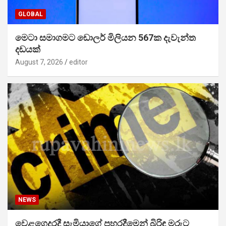
GLOBAL
මෙටා සමාගමට ඩොලර් මිලියන 567ක දැවැන්ත
දඩයක්
August 7, 2026
editor
NEWS
වෙළගෙදරදී සැමියාගේ පහරදීමෙන් බිරිඳ මරුට