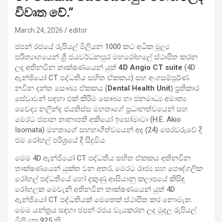
විවෘත වේ.”
March 24, 2026
editor
ජපන් රජයේ රුපියල් මිලියන 1000 කට අධික මූල්‍ය
පරිත්‍යාගයෙන් ශ්‍රී ජයවර්ධනපුර මහරෝහලේ ස්ථාපිත කරන
ලද අතිනවීන තාක්ෂණයෙන් යුත්
4D Angio CT suite
(4D
ඇන්ජියෝ CT පද්ධතිය සහිත ඒකකය) සහ අංගසම්පූර්ණ
නවීන දන්ත සෞඛ්‍ය ඒකකය (
Dental Health Unit
) ප්‍රතිකාර
සේවාවන් සඳහා එක් කිරීම සෞඛ්‍ය හා ජනමාධ්‍ය අමාත්‍ය
වෛද්‍ය නලින්ද ජයතිස්ස මහතාගේ ප්‍රධානත්වයෙන් සහ
මෙරට ජපාන තානාපති අකියෝ ඉසෝමාටා (H.E. Akio
Isomata) මහතාගේ සහභාගීත්වයෙන් අද (24) පෙරවරුවේ දී
එම රෝහල් පරිශ්‍රයේ දී සිදුවිය.
මෙම 4D ඇන්ජියෝ CT පද්ධතිය සහිත ඒකකය අතිනවීන
තාක්ෂණයෙන් යුක්ත වන අතර, මෙරට රාජ්‍ය සහ පෞද්ගලික
රෝහල් පද්ධතියේ හෝ දකුණු ආසියානු කලාපයේ කිසිඳු
රෝහලක මෙවැනි අතිනවීන තාක්ෂණයෙන් යුත් 4D
ඇන්ජියෝ CT පද්ධතියක් මෙතෙක් ස්ථාපිත කර නොමැත.
මෙම යන්ත්‍රය සඳහා ජපන් රජය වැයකරන ලද මුදල රුපියල්
මිලියන 925 කි.