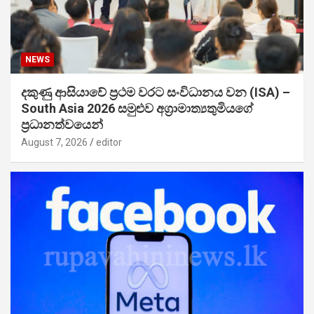
NEWS
දකුණු ආසියාවේ ප්‍රථම වරට සංවිධානය වන (ISA) –
South Asia 2026 සමුළුව අග්‍රාමාත්‍යතුමියගේ
ප්‍රධානත්වයෙන්
August 7, 2026
editor