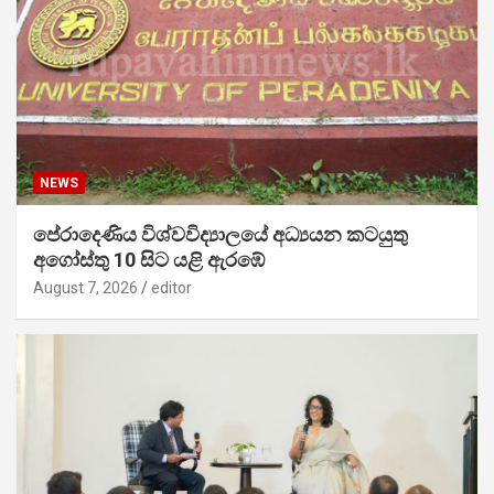
NEWS
පේරාදෙණිය විශ්වවිද්‍යාලයේ අධ්‍යයන කටයුතු
අගෝස්තු 10 සිට යළි ඇරඹේ
August 7, 2026
editor