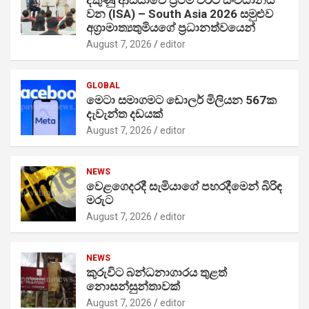
වන (ISA) – South Asia 2026 සමුළුව
අග්‍රාමාත්‍යතුමියගේ ප්‍රධානත්වයෙන්
August 7, 2026
editor
GLOBAL
මෙටා සමාගමට ඩොලර් මිලියන 567ක
දැවැන්ත දඩයක්
August 7, 2026
editor
NEWS
වෙළගෙදරදී සැමියාගේ පහරදීමෙන් බිරිඳ
මරුට
August 7, 2026
editor
NEWS
කුරුවිට බන්ධනාගාරය තුළත්
නොසන්සුන්තාවක්
August 7, 2026
editor