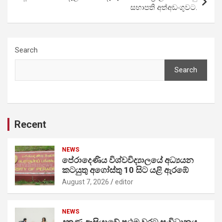
සභාපති අත්අඩංගුවට.
Search
Search
Recent
NEWS
පේරාදෙණිය විශ්වවිද්‍යාලයේ අධ්‍යයන
කටයුතු අගෝස්තු 10 සිට යළි ඇරඹේ
August 7, 2026
editor
NEWS
දකුණු ආසියාවේ ප්‍රථම වරට සංවිධානය