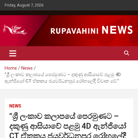
Skip
Friday, August 7, 2026
to
content
Rupavahini News
Home
News
“ශ්‍රී ලංකාව කලාපයේ පෙරමුණට – දකුණු ආසියාවේ පළමු 4D
ඇන්ජියෝ CT ඒකකය ජයවර්ධනපුර රෝහලේදී විවෘත වේ.”
NEWS
“ශ්‍රී ලංකාව කලාපයේ පෙරමුණට –
දකුණු ආසියාවේ පළමු 4D ඇන්ජියෝ
CT ඒකකය ජයවර්ධනපුර රෝහලේදී