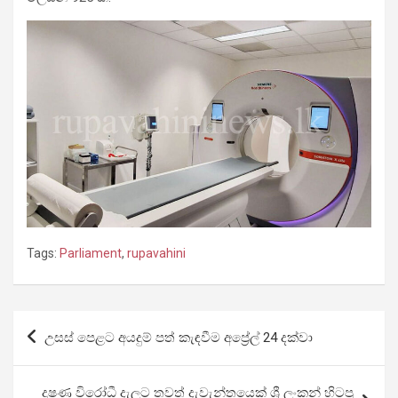
Tags:
Parliament
,
rupavahini
Post
උසස් පෙළට අයදුම් පත් කැඳවීම අප්‍රේල් 24 දක්වා
navigation
දූෂණ විරෝධී දැලට තවත් දැවැන්තයෙක් ශ්‍රී ලංකන් හිටපු