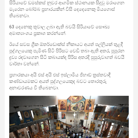
සිරියාවේ ඩමස්කස් නුවර ආගමික ස්ථානයක සිදුවු මරාගෙන
මැරෙන බෝම්බ ප්‍රහාරයකින් විසි දෙදෙනෙකු මියගොස්
තිබෙනවා.
63 දෙනෙකු තුවාල ලබා ඇති බවයි සිරියාවේ සෞඛ්‍ය
අමාත්‍යාංශය ප්‍රකාශ කරන්නේ.
ඊයේ සවස ග්‍රීක ඕතර්ඩොක්ස් නිකායට අයත් පල්ලියක් තුළදී
පුද්ගලයෙකු පැමිණ සිටි පිරිසට වෙඩි තබා ඇති අතර, පුපුරන
ද්‍රව්‍ය රඳවාගෙන සිටි කබායක්ද පිරිස අතරදි පුපුරුවාගත් බවයි
වාර්තා වන්නේ.
ප්‍රහාරකයා අයි එස් අයි එස් ඉස්ලාමීය ජිහාඩ් ත්‍රස්තවාදී
කණ්ඩායමකට අයත් පුද්ගලයෙකුද බවට තොරතුරු
අනාවරණය වී තිබෙනවා.