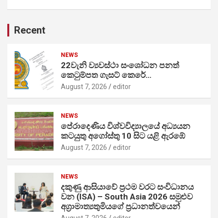
Recent
NEWS
22වැනි ව්‍යවස්ථා සංශෝධන පනත්
කෙටුම්පත ගැසට් කෙරේ…
August 7, 2026
editor
NEWS
පේරාදෙණිය විශ්වවිද්‍යාලයේ අධ්‍යයන
කටයුතු අගෝස්තු 10 සිට යළි ඇරඹේ
August 7, 2026
editor
NEWS
දකුණු ආසියාවේ ප්‍රථම වරට සංවිධානය
වන (ISA) – South Asia 2026 සමුළුව
අග්‍රාමාත්‍යතුමියගේ ප්‍රධානත්වයෙන්
August 7, 2026
editor