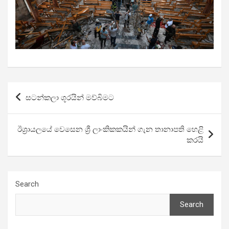
Post
සටන්කලා ශූරයින් මව්බිමට
navigation
ඊශ්‍රායලයේ වෙසෙන ශ්‍රී ලාංකිකකයින් ගැන තානාපති හෙළි
කරයි
Search
Search