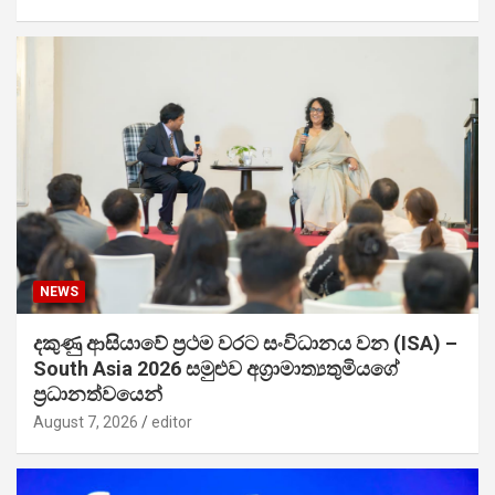
NEWS
දකුණු ආසියාවේ ප්‍රථම වරට සංවිධානය වන (ISA) –
South Asia 2026 සමුළුව අග්‍රාමාත්‍යතුමියගේ
ප්‍රධානත්වයෙන්
August 7, 2026
editor