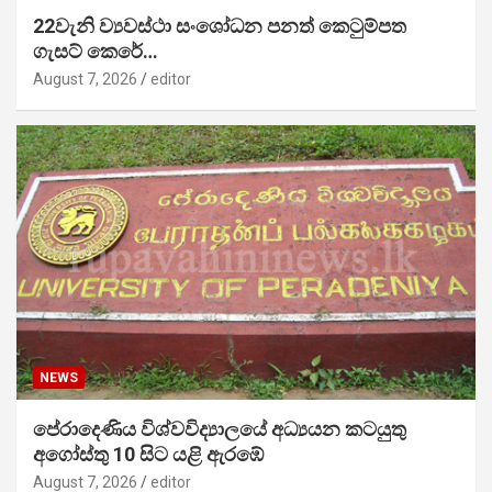
22වැනි ව්‍යවස්ථා සංශෝධන පනත් කෙටුම්පත
ගැසට් කෙරේ…
August 7, 2026
editor
NEWS
පේරාදෙණිය විශ්වවිද්‍යාලයේ අධ්‍යයන කටයුතු
අගෝස්තු 10 සිට යළි ඇරඹේ
August 7, 2026
editor