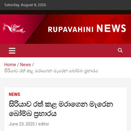
Skip
Saturday, August 8, 2026
to
content
Rupavahini News
Home
News
සිරියාව රත් කළ මරාගෙන මැරෙන බෝම්බ ප්‍රහාරය
NEWS
සිරියාව රත් කළ මරාගෙන මැරෙන
බෝම්බ ප්‍රහාරය
June 23, 2025
editor