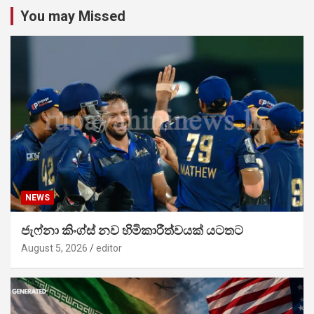
You may Missed
NEWS
ජැෆ්නා කිංග්ස් නව හිමිකාරීත්වයක් යටතට
August 5, 2026
editor