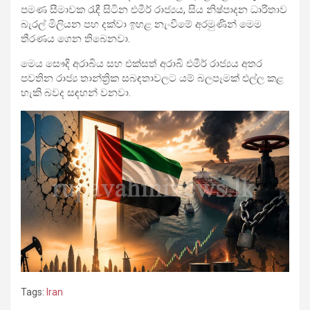
පමණ සීමාවක රැඳී සිටින එමීර් රාජ්‍යය, සිය නිෂ්පාදන ධාරිතාව
බැරල් මිලියන පහ දක්වා ඉහළ නැංවීමේ අරමුණින් මෙම
තීරණය ගෙන තිබෙනවා.
මෙය සෞදි අරාබිය සහ එක්සත් අරාබි එමීර් රාජ්‍යය අතර
පවතින රාජ්‍ය තාන්ත්‍රික සබඳතාවලට යම් බලපෑමක් එල්ල කළ
හැකි බවද සඳහන් වනවා.
Tags:
Iran