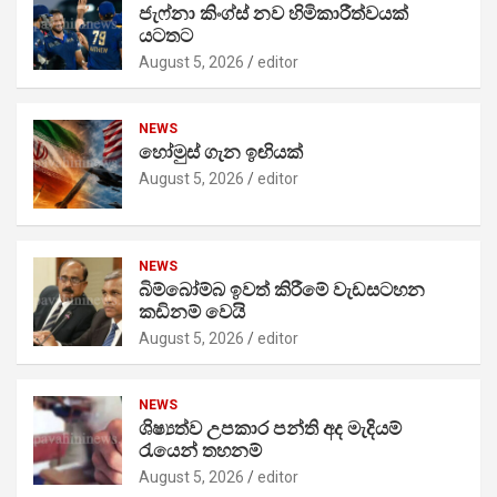
ජැෆ්නා කිංග්ස් නව හිමිකාරීත්වයක්
යටතට
August 5, 2026
editor
NEWS
හෝමුස් ගැන ඉඟියක්
August 5, 2026
editor
NEWS
බිම්බෝම්බ ඉවත් කිරීමේ වැඩසටහන
කඩිනම් වෙයි
August 5, 2026
editor
NEWS
ශිෂ්‍යත්ව උපකාර පන්ති අද මැදියම්
රැයෙන් තහනම්
August 5, 2026
editor