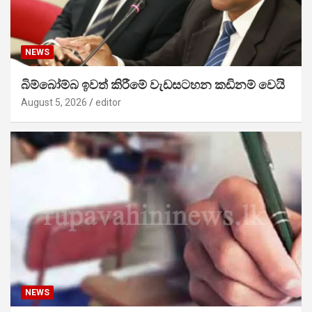
NEWS
බිම්බෝම්බ ඉවත් කිරීමේ වැඩසටහන කඩිනම් වෙයි
August 5, 2026
editor
NEWS