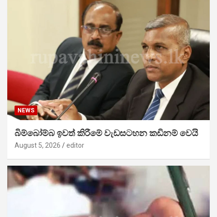
NEWS
බිම්බෝම්බ ඉවත් කිරීමේ වැඩසටහන කඩිනම් වෙයි
August 5, 2026
editor