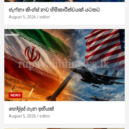
ජැෆ්නා කිංග්ස් නව හිමිකාරීත්වයක් යටතට
August 5, 2026
editor
NEWS
හෝමුස් ගැන ඉඟියක්
August 5, 2026
editor