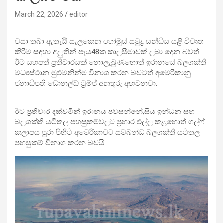
March 22, 2026
editor
වසා තබා ඇතැයි සැලකෙන හෝමුස් සමුද්‍ර සන්ධිය යළි විවෘත
කිරීම සඳහා අලුතින් පැය48ක කාලසීමාවක් ලබා දෙන බවත්
ඊට යහපත් ප්‍රතිචාරයක් නොලැබුණහොත් ඉරානයේ බලශක්ති
මධ්‍යස්ථාන මුළුමනින්ම විනාශ කරන බවටත් අමෙරිකානු
ජනාධිපති ඩොනල්ඩ් ට්‍රම්ප් අනතුරු අඟවනවා.
ඊට ප්‍රතිචාර දක්වමින් ඉරානය පවසන්නේ,සිය ඉන්ධන සහ
බලශක්ති යටිතල පහසුකම්වලට ප්‍රහාර එල්ල කළහොත් ගල්ෆ්
කලාපය පුරා පිහිටි අමෙරිකාවට සම්බන්ධ බලශක්ති යටිතල
පහසුකම් විනාශ කරන බවයි