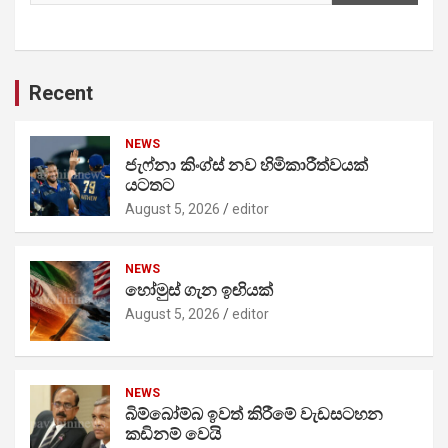
Recent
NEWS
ජැෆ්නා කිංග්ස් නව හිමිකාරීත්වයක්
යටතට
August 5, 2026
editor
NEWS
හෝමුස් ගැන ඉඟියක්
August 5, 2026
editor
NEWS
බිම්බෝම්බ ඉවත් කිරීමේ වැඩසටහන
කඩිනම් වෙයි