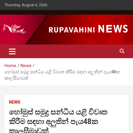
Skip
Thursday, August 6, 2026
to
content
Rupavahini News
Home
News
හෝමුස් සමුද්‍ර සන්ධිය යළි විවෘත කිරීම සඳහා අලුතින් පැය48ක
කාලසීමාවක්
NEWS
හෝමුස් සමුද්‍ර සන්ධිය යළි විවෘත
කිරීම සඳහා අලුතින් පැය48ක
කාලසීමාවක්