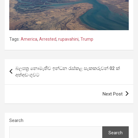
Tags:
America
,
Arrested
,
rupavahini
,
Trump
Post
බලපත්‍ර නොමැතිව ඉන්ධන රැස්කළ සැකකරුවන් 02 ක්
navigation
අත්අඩංගුවට
Next Post
Search
Search